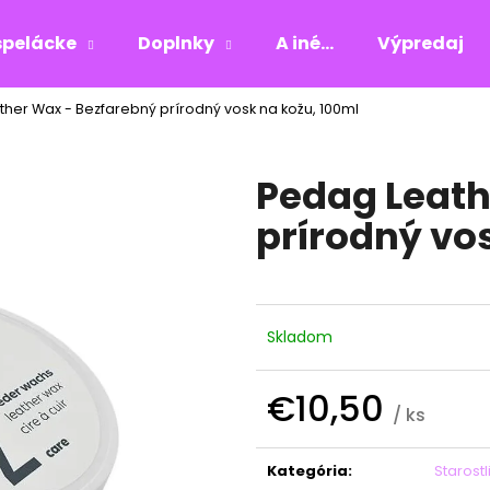
pelácke
Doplnky
A iné...
Výpredaj
her Wax - Bezfarebný prírodný vosk na kožu, 100ml
Čo potrebujete nájsť?
Pedag Leath
HĽADAŤ
prírodný vo
Odporúčame
Skladom
€10,50
/ ks
Jednotková
cena:
Kategória
:
Starost