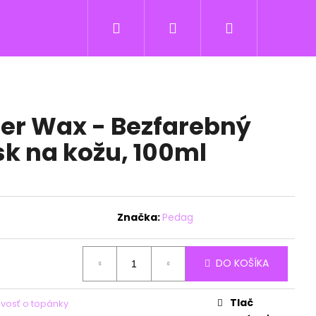
Hľadať
Prihlásenie
Nákupný
košík
er Wax - Bezfarebný
sk na kožu, 100ml
Značka:
Pedag
DO KOŠÍKA
Tlač
livosť o topánky