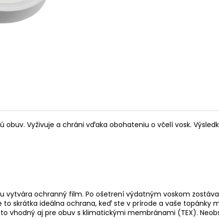
nú obuv. Vyživuje a chráni vďaka obohateniu o včelí vosk. Výsle
ňu vytvára ochranný film. Po ošetrení výdatným voskom zostáv
e to skrátka ideálna ochrana, keď ste v prírode a vaše topánky m
eto vhodný aj pre obuv s klimatickými membránami (TEX). Neobsah