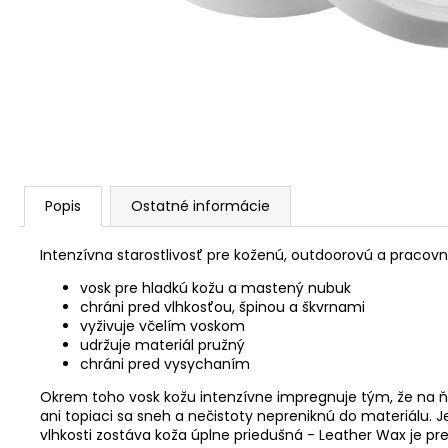
Popis
Ostatné informácie
Intenzívna starostlivosť pre koženú, outdoorovú a pracov
vosk pre hladkú kožu a mastený nubuk
chráni pred vlhkosťou, špinou a škvrnami
vyživuje včelím voskom
udržuje materiál pružný
chráni pred vysychaním
Okrem toho vosk kožu intenzívne impregnuje tým, že na 
ani topiaci sa sneh a nečistoty nepreniknú do materiálu. J
vlhkosti zostáva koža úplne priedušná - Leather Wax je pr