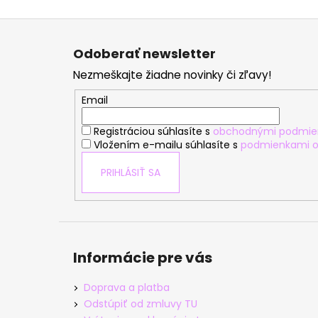
Z
á
Odoberať newsletter
p
Nezmeškajte žiadne novinky či zľavy!
ä
t
Email
i
Registráciou súhlasíte s
obchodnými podmie
e
Vložením e-mailu súhlasíte s
podmienkami o
PRIHLÁSIŤ SA
Informácie pre vás
Doprava a platba
Odstúpiť od zmluvy TU