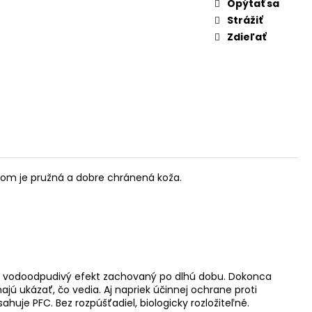
Opýtať sa
Strážiť
Zdieľať
dkom je pružná a dobre chránená koža.
a vodoodpudivý efekt zachovaný po dlhú dobu. Dokonca
ajú ukázať, čo vedia. Aj napriek účinnej ochrane proti
uje PFC. Bez rozpúšťadiel, biologicky rozložiteľné.