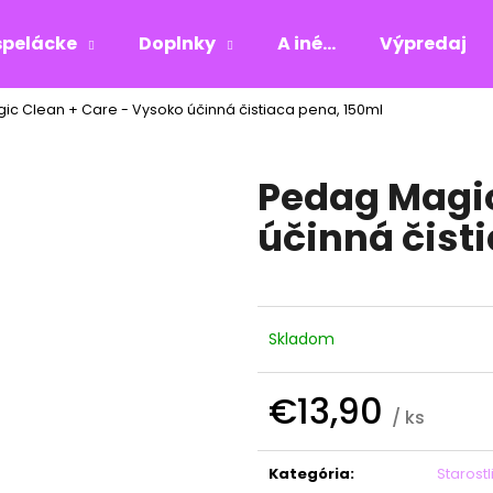
pelácke
Doplnky
A iné...
Výpredaj
c Clean + Care - Vysoko účinná čistiaca pena, 150ml
Čo potrebujete nájsť?
Pedag Magic
HĽADAŤ
účinná čist
Odporúčame
Skladom
€13,90
/ ks
Jednotková
cena:
Kategória
:
Starost