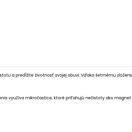
totu a predĺžite životnosť svojej obuvi. Vďaka šetrnému zložen
enia využíva mikročastice, ktoré priťahujú nečistoty ako magnet