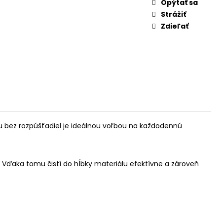
Opýtať sa
Strážiť
Zdieľať
iu bez rozpúšťadiel je ideálnou voľbou na každodennú
. Vďaka tomu čistí do hĺbky materiálu efektívne a zároveň