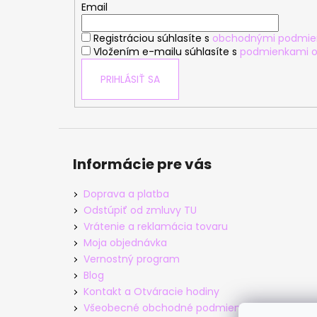
t
Email
i
Registráciou súhlasíte s
obchodnými podmie
e
Vložením e-mailu súhlasíte s
podmienkami o
PRIHLÁSIŤ SA
Informácie pre vás
Doprava a platba
Odstúpiť od zmluvy TU
Vrátenie a reklamácia tovaru
Moja objednávka
Vernostný program
Blog
Kontakt a Otváracie hodiny
Všeobecné obchodné podmienky