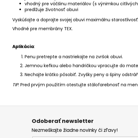
vhodný pre väčšinu materiálov (s výnimkou citlivých
predlžuje životnosť obuvi
Vyskúšajte a doprajte svojej obuvi maximálnu starostlivosť
Vhodné pre membrány TEX.
Aplikácia
:
Penu pretrepte a nastriekajte na zvršok obuvi.
Jemnou kefkou alebo handričkou vpracujte do mater
Nechajte krátko pôsobiť. Zvyšky peny a špiny odstrá
TIP
: Pred prvým použitím otestujte stálofarebnosť na men
Z
á
Odoberať newsletter
p
Nezmeškajte žiadne novinky či zľavy!
ä