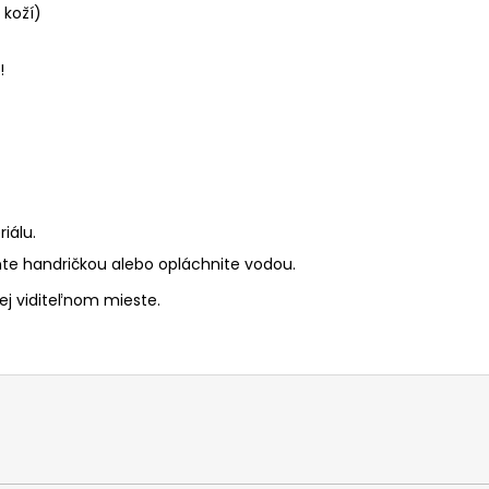
 koží)
!
iálu.
ňte handričkou alebo opláchnite vodou.
ej viditeľnom mieste.