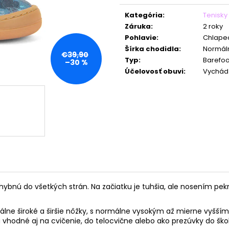
Jednotková
cena:
Kategória
:
Tenisky
Záruka
:
2 roky
Pohlavie
:
Chlape
Šírka chodidla
:
Normál
€39,90
Typ
:
Barefoo
–30 %
Účelovosť obuvi
:
Vychád
 ohybnú do všetkých strán. Na začiatku je tuhšia, ale nosením 
e široké a širšie nôžky, s normálne vysokým až mierne vyšším 
 vhodné aj na cvičenie, do telocvične alebo ako prezúvky do škol