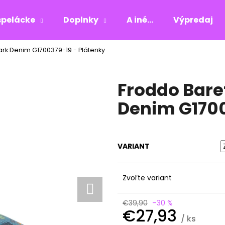
pelácke
Doplnky
A iné...
Výpredaj
rk Denim G1700379-19 - Plátenky
Čo potrebujete nájsť?
Froddo Bare
HĽADAŤ
Denim G1700
Odporúčame
VARIANT
Zvoľte variant
€39,90
–30 %
€27,93
/ ks