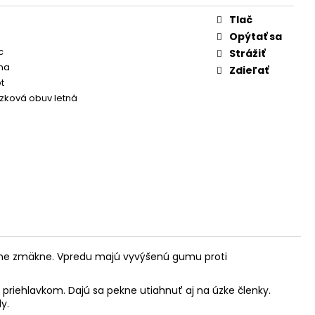
Tlač
Opýtať sa
c
Strážiť
na
Zdieľať
t
zková obuv letná
pekne zmäkne. Vpredu majú vyvýšenú gumu proti
priehlavkom. Dajú sa pekne utiahnuť aj na úzke členky.
y.