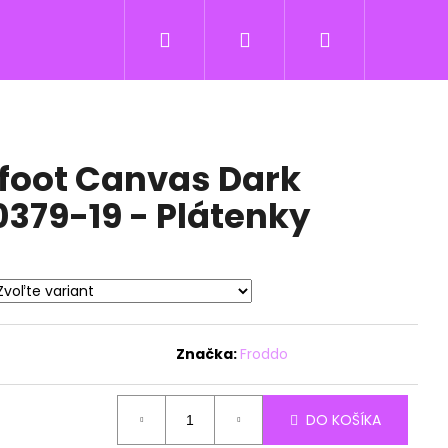
Hľadať
Prihlásenie
Nákupný
košík
foot Canvas Dark
379-19 - Plátenky
Značka:
Froddo
DO KOŠÍKA