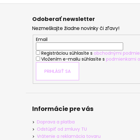
Z
á
Odoberať newsletter
p
Nezmeškajte žiadne novinky či zľavy!
ä
t
Email
i
Registráciou súhlasíte s
obchodnými podmie
e
Vložením e-mailu súhlasíte s
podmienkami o
PRIHLÁSIŤ SA
Informácie pre vás
Doprava a platba
Odstúpiť od zmluvy TU
Vrátenie a reklamácia tovaru