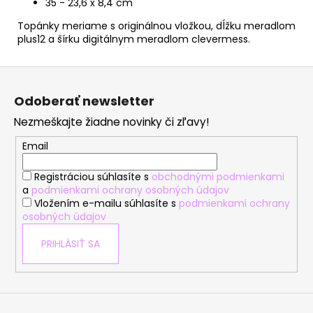
35 - 23,6 x 8,4 cm
Topánky meriame s originálnou vložkou, dĺžku meradlom
plus12 a šírku digitálnym meradlom clevermess.
Z
á
Odoberať newsletter
p
Nezmeškajte žiadne novinky či zľavy!
ä
t
Email
i
Registráciou súhlasíte s
obchodnými podmienkami
e
a
podmienkami ochrany osobných údajov
Vložením e-mailu súhlasíte s
podmienkami ochrany
osobných údajov
PRIHLÁSIŤ SA