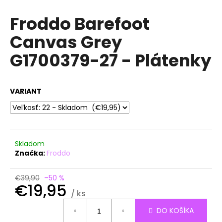
á
Froddo Barefoot
j
Canvas Grey
s
ť
G1700379-27 - Plátenky
?
VARIANT
HĽADAŤ
Skladom
Značka:
Froddo
O
d
€39,90
–50 %
p
€19,95
o
/ ks
r
Jednotková
DO KOŠÍKA
ú
cena: