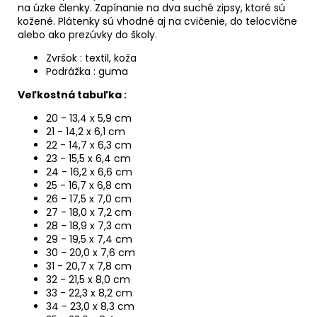
na úzke členky. Zapínanie na dva suché zipsy, ktoré sú
kožené. Plátenky sú vhodné aj na cvičenie, do telocvične
alebo ako prezúvky do školy.
Zvršok : textil, koža
Podrážka : guma
Veľkostná tabuľka :
20 - 13,4 x 5,9 cm
21 - 14,2 x 6,1 cm
22 - 14,7 x 6,3 cm
23 - 15,5 x 6,4 cm
24 - 16,2 x 6,6 cm
25 - 16,7 x 6,8 cm
26 - 17,5 x 7,0 cm
27 - 18,0 x 7,2 cm
28 - 18,9 x 7,3 cm
29 - 19,5 x 7,4 cm
30 - 20,0 x 7,6 cm
31 - 20,7 x 7,8 cm
32 - 21,5 x 8,0 cm
33 - 22,3 x 8,2 cm
34 - 23,0 x 8,3 cm