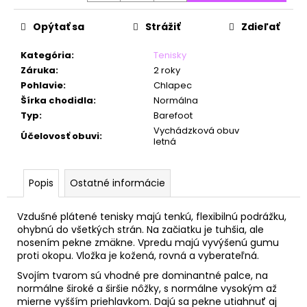
č
a
Opýtať sa
Strážiť
Zdieľať
m
e
Kategória
:
Tenisky
Záruka
:
2 roky
Pohlavie
:
Chlapec
Šírka chodidla
:
Normálna
Typ
:
Barefoot
Vychádzková obuv
Účelovosť obuvi
:
letná
Popis
Ostatné informácie
Vzdušné plátené tenisky majú tenkú, flexibilnú podrážku,
ohybnú do všetkých strán. Na začiatku je tuhšia, ale
nosením pekne zmäkne. Vpredu majú vyvýšenú gumu
proti okopu. Vložka je kožená, rovná a vyberateľná.
Svojím tvarom sú vhodné pre dominantné palce, na
normálne široké a širšie nôžky, s normálne vysokým až
mierne vyšším priehlavkom. Dajú sa pekne utiahnuť aj