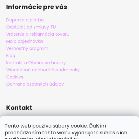
Informácie pre vás
Doprava a platba
Odstúpiť od zmluvy TU
Vrátenie a reklamácia tovaru
Moja objednávka
Vernostný program
Blog
Kontakt a Otváracie hodiny
Všeobecné obchodné podmienky
Cookies
Ochrana osobných údajov
Kontakt
eshop
@
maxatko.sk
Tento web používa súbory cookie. Ďalším
+421 905 838 706
prechádzaním tohto webu vyjadrujete súhlas s ich
maxatko