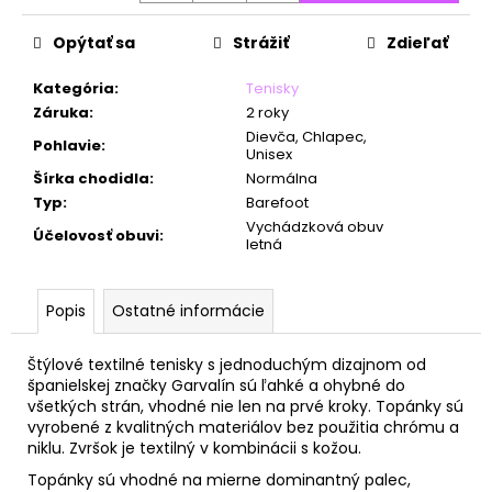
č
a
Opýtať sa
Strážiť
Zdieľať
m
e
Kategória
:
Tenisky
Záruka
:
2 roky
Dievča, Chlapec,
Pohlavie
:
Unisex
Šírka chodidla
:
Normálna
Typ
:
Barefoot
Vychádzková obuv
Účelovosť obuvi
:
letná
Popis
Ostatné informácie
Štýlové textilné tenisky s jednoduchým dizajnom od
španielskej značky Garvalín sú ľahké a ohybné do
všetkých strán, vhodné nie len na prvé kroky. Topánky sú
vyrobené z kvalitných materiálov bez použitia chrómu a
niklu. Zvršok je textilný v kombinácii s kožou.
Topánky sú vhodné na mierne dominantný palec,