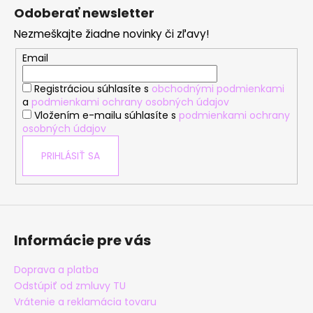
á
Odoberať newsletter
p
Nezmeškajte žiadne novinky či zľavy!
ä
t
Email
i
Registráciou súhlasíte s
obchodnými podmienkami
e
a
podmienkami ochrany osobných údajov
Vložením e-mailu súhlasíte s
podmienkami ochrany
osobných údajov
PRIHLÁSIŤ SA
Informácie pre vás
Doprava a platba
Odstúpiť od zmluvy TU
Vrátenie a reklamácia tovaru