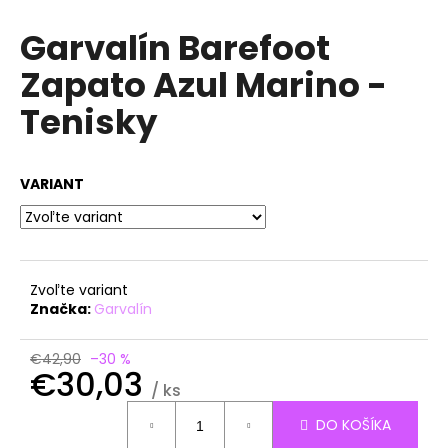
á
Garvalín Barefoot
j
Zapato Azul Marino -
s
ť
Tenisky
?
VARIANT
HĽADAŤ
Zvoľte variant
Značka:
Garvalín
O
d
€42,90
–30 %
p
€30,03
o
/ ks
r
Jednotková
DO KOŠÍKA
ú
cena: