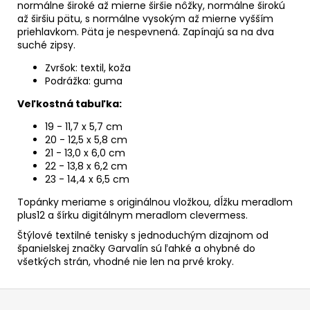
normálne široké až mierne širšie nôžky, normálne širokú
až širšiu pätu, s normálne vysokým až mierne vyšším
priehlavkom. Päta je nespevnená. Zapínajú sa na dva
suché zipsy.
Zvršok: textil, koža
Podrážka: guma
Veľkostná tabuľka:
19 - 11,7 x 5,7 cm
20 - 12,5 x 5,8 cm
21 - 13,0 x 6,0 cm
22 - 13,8 x 6,2 cm
23 - 14,4 x 6,5 cm
Topánky meriame s originálnou vložkou, dĺžku meradlom
plus12 a šírku digitálnym meradlom clevermess.
Štýlové textilné tenisky s jednoduchým dizajnom od
španielskej značky Garvalín sú ľahké a ohybné do
všetkých strán, vhodné nie len na prvé kroky.
Z