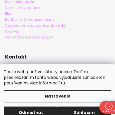
Moja objednávka
Vernostný program
Blog
Kontakt a Otváracie hodiny
Všeobecné obchodné podmienky
Cookies
Ochrana osobných údajov
Kontakt
eshop
@
maxatko.sk
Tento web používa súbory cookie. Ďalším
+421 905 838 706
prechádzaním tohto webu vyjadrujete súhlas s ich
maxatko
používaním. Viac informácií
tu
.
maxatko_barefoot
Nastavenie
Vytvoril Shoptet
Copyright 2026
Maxatko
. Všetky práva vyhradené.
Zľava 30% zľava na nezľavnený tovar okrem papúč s
Odmietnuť
Súhlasím
Zobraziť
Upraviť nastavenie cookies