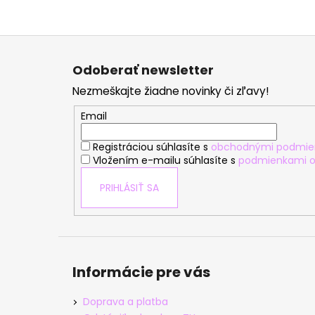
Z
á
Odoberať newsletter
p
Nezmeškajte žiadne novinky či zľavy!
ä
t
Email
i
Registráciou súhlasíte s
obchodnými podmie
e
Vložením e-mailu súhlasíte s
podmienkami o
PRIHLÁSIŤ SA
Informácie pre vás
Doprava a platba