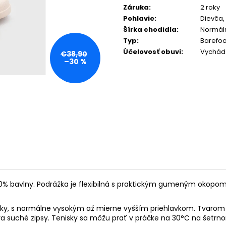
Záruka
:
2 roky
Pohlavie
:
Dievča,
Šírka chodidla
:
Normáln
Typ
:
Barefoo
Účelovosť obuvi
:
Vychád
€38,90
–30 %
% bavlny. Podrážka je flexibilná s praktickým gumeným okopom na
ôžky, s normálne vysokým až mierne vyšším priehlavkom. Tvaro
va suché zipsy. Tenisky sa môžu prať v práčke na 30°C na šetrn