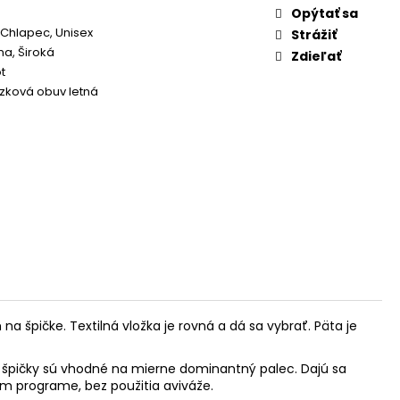
Opýtať sa
 Chlapec, Unisex
Strážiť
a, Široká
Zdieľať
t
zková obuv letná
 špičke. Textilná vložka je rovná a dá sa vybrať. Päta je
m špičky sú vhodné na mierne dominantný palec.
Dajú sa
om programe, bez použitia aviváže.