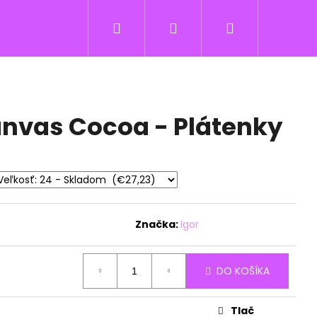
Hľadať
Prihlásenie
Nákupný
košík
anvas Cocoa - Plátenky
Značka:
Igor
DO KOŠÍKA
Tlač