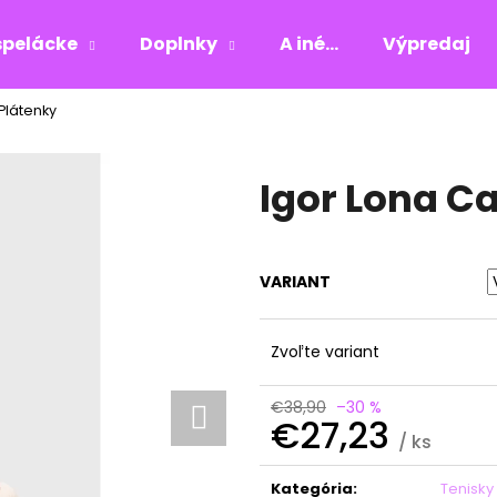
pelácke
Doplnky
A iné...
Výpredaj
Plátenky
Čo potrebujete nájsť?
Igor Lona C
HĽADAŤ
VARIANT
Odporúčame
Zvoľte variant
€38,90
–30 %
€27,23
/ ks
Jednotková
cena:
Kategória
:
Tenisky