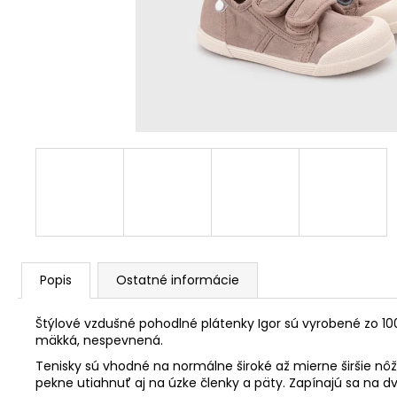
Popis
Ostatné informácie
Štýlové vzdušné pohodlné plátenky Igor sú vyrobené zo 100
mäkká, nespevnená.
Tenisky sú vhodné na normálne široké až mierne širšie n
pekne utiahnuť aj na úzke členky a päty. Zapínajú sa na d