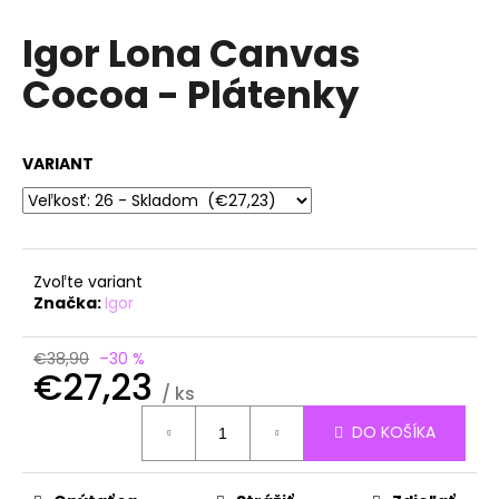
á
Igor Lona Canvas
j
Cocoa - Plátenky
s
ť
?
VARIANT
HĽADAŤ
Zvoľte variant
Značka:
Igor
O
€38,90
–30 %
€27,23
d
/ ks
p
Jednotková
o
DO KOŠÍKA
cena:
r
ú