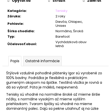
č
Opýtať sa
Strážiť
Zdieľať
a
m
Kategória
:
Tenisky
e
Záruka
:
2 roky
Dievča, Chlapec,
Pohlavie
:
Unisex
Šírka chodidla
:
Normálna, Široká
Typ
:
Barefoot
Vychádzková obuv
Účelovosť obuvi
:
letná
Popis
Ostatné informácie
Štýlové vzdušné pohodlné plátenky Igor sú vyrobené zo
100% bavlny. Podrážka je flexibilná s praktickým
gumeným okopom na špičke. Textilná vložka je rovná a
dá sa vybrať. Päta je mäkká, nespevnená.
Tenisky sú vhodné na normálne široké až mierne širšie
nôžky, s normálne vysokým až mierne vyšším
priehlavkom. Tvarom špičky sú vhodné na mierne
dominantný palec.
Dajú sa pekne utiahnuť aj na úzke