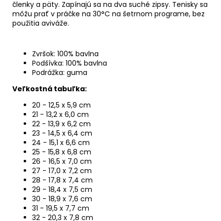
členky a päty. Zapínajú sa na dva suché zipsy. Tenisky sa
môžu prať v práčke na 30°C na šetrnom programe, bez
použitia aviváže.
Zvršok: 100% bavlna
Podšívka: 100% bavlna
Podrážka: guma
Veľkostná tabuľka:
20 - 12,5 x 5,9 cm
21 - 13,2 x 6,0 cm
22 - 13,9 x 6,2 cm
23 - 14,5 x 6,4 cm
24 - 15,1 x 6,6 cm
25 - 15,8 x 6,8 cm
26 - 16,5 x 7,0 cm
27 - 17,0 x 7,2 cm
28 - 17,8 x 7,4 cm
29 - 18,4 x 7,5 cm
30 - 18,9 x 7,6 cm
31 - 19,5 x 7,7 cm
32 - 20,3 x 7,8 cm