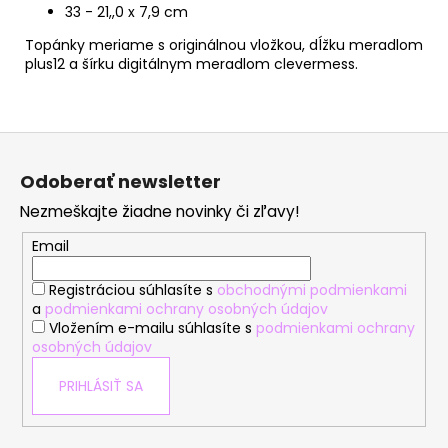
33 - 21,,0 x 7,9 cm
Topánky meriame s originálnou vložkou, dĺžku meradlom
plus12 a šírku digitálnym meradlom clevermess.
Z
á
Odoberať newsletter
p
Nezmeškajte žiadne novinky či zľavy!
ä
t
Email
i
Registráciou súhlasíte s
obchodnými podmienkami
e
a
podmienkami ochrany osobných údajov
Vložením e-mailu súhlasíte s
podmienkami ochrany
osobných údajov
PRIHLÁSIŤ SA