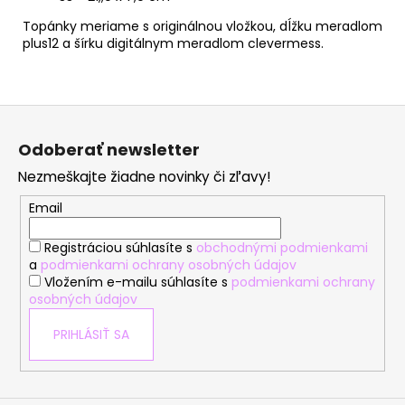
Topánky meriame s originálnou vložkou, dĺžku meradlom
plus12 a šírku digitálnym meradlom clevermess.
Z
á
Odoberať newsletter
p
Nezmeškajte žiadne novinky či zľavy!
ä
t
Email
i
Registráciou súhlasíte s
obchodnými podmienkami
e
a
podmienkami ochrany osobných údajov
Vložením e-mailu súhlasíte s
podmienkami ochrany
osobných údajov
PRIHLÁSIŤ SA