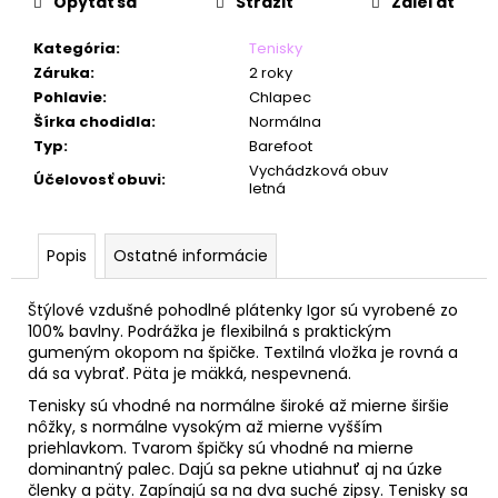
č
Opýtať sa
Strážiť
Zdieľať
a
m
Kategória
:
Tenisky
e
Záruka
:
2 roky
Pohlavie
:
Chlapec
Šírka chodidla
:
Normálna
Typ
:
Barefoot
Vychádzková obuv
Účelovosť obuvi
:
letná
Popis
Ostatné informácie
Štýlové vzdušné pohodlné plátenky Igor sú vyrobené zo
100% bavlny. Podrážka je flexibilná s praktickým
gumeným okopom na špičke. Textilná vložka je rovná a
dá sa vybrať. Päta je mäkká, nespevnená.
Tenisky sú vhodné na normálne široké až mierne širšie
nôžky, s normálne vysokým až mierne vyšším
priehlavkom. Tvarom špičky sú vhodné na mierne
dominantný palec.
Dajú sa pekne utiahnuť aj na úzke
členky a päty. Zapínajú sa na dva suché zipsy. Tenisky sa