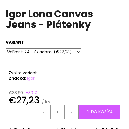
á
Igor Lona Canvas
j
Jeans - Plátenky
s
ť
?
VARIANT
HĽADAŤ
Zvoľte variant
Značka:
Igor
O
€38,90
–30 %
€27,23
d
/ ks
p
Jednotková
o
DO KOŠÍKA
cena:
r
ú