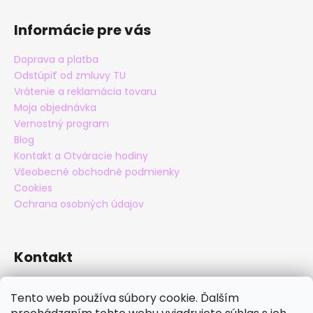
Informácie pre vás
Doprava a platba
Odstúpiť od zmluvy TU
Vrátenie a reklamácia tovaru
Moja objednávka
Vernostný program
Blog
Kontakt a Otváracie hodiny
Všeobecné obchodné podmienky
Cookies
Ochrana osobných údajov
Kontakt
eshop
@
maxatko.sk
Tento web používa súbory cookie. Ďalším
+421 905 838 706