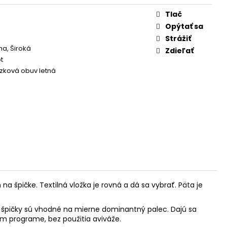
Tlač
Opýtať sa
Strážiť
a, Široká
Zdieľať
t
zková obuv letná
 špičke. Textilná vložka je rovná a dá sa vybrať. Päta je
m špičky sú vhodné na mierne dominantný palec.
Dajú sa
om programe, bez použitia aviváže.