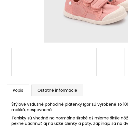
Popis
Ostatné informácie
Štýlové vzdušné pohodlné plátenky Igor sú vyrobené zo 100
mäkká, nespevnená.
Tenisky sú vhodné na normálne široké až mierne širšie n
pekne utiahnuť aj na úzke členky a päty. Zapínajú sa na d