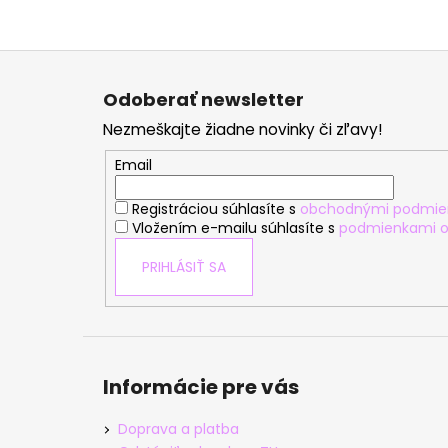
Z
á
Odoberať newsletter
p
Nezmeškajte žiadne novinky či zľavy!
ä
t
Email
i
Registráciou súhlasíte s
obchodnými podmie
e
Vložením e-mailu súhlasíte s
podmienkami o
PRIHLÁSIŤ SA
Informácie pre vás
Doprava a platba