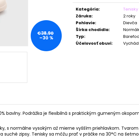
Jednotková
cena:
Kategória
:
Tenisky
Záruka
:
2 roky
Pohlavie
:
Dievča
Šírka chodidla
:
Normáln
€38,90
Typ
:
Barefoo
–30 %
Účelovosť obuvi
:
Vychád
% bavlny. Podrážka je flexibilná s praktickým gumeným okopom na
ôžky, s normálne vysokým až mierne vyšším priehlavkom. Tvaro
va suché zipsy. Tenisky sa môžu prať v práčke na 30°C na šetrn