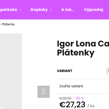
pelácke
Doplnky
A iné...
Výpredaj
- Plátenky
Čo potrebujete nájsť?
Igor Lona C
HĽADAŤ
Plátenky
Odporúčame
VARIANT
Zvoľte variant
€38,90
–30 %
€27,23
/ ks