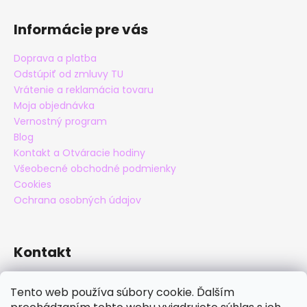
Informácie pre vás
Doprava a platba
Odstúpiť od zmluvy TU
Vrátenie a reklamácia tovaru
Moja objednávka
Vernostný program
Blog
Kontakt a Otváracie hodiny
Všeobecné obchodné podmienky
Cookies
Ochrana osobných údajov
Kontakt
eshop
@
maxatko.sk
Tento web používa súbory cookie. Ďalším
+421 905 838 706