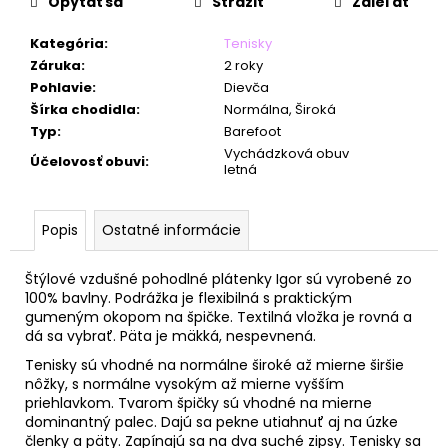
č
Opýtať sa
Strážiť
Zdieľať
a
m
Kategória
:
Tenisky
e
Záruka
:
2 roky
Pohlavie
:
Dievča
Šírka chodidla
:
Normálna, Široká
Typ
:
Barefoot
Vychádzková obuv
Účelovosť obuvi
:
letná
Popis
Ostatné informácie
Štýlové vzdušné pohodlné plátenky Igor sú vyrobené zo
100% bavlny. Podrážka je flexibilná s praktickým
gumeným okopom na špičke. Textilná vložka je rovná a
dá sa vybrať. Päta je mäkká, nespevnená.
Tenisky sú vhodné na normálne široké až mierne širšie
nôžky, s normálne vysokým až mierne vyšším
priehlavkom. Tvarom špičky sú vhodné na mierne
dominantný palec.
Dajú sa pekne utiahnuť aj na úzke
členky a päty. Zapínajú sa na dva suché zipsy. Tenisky sa