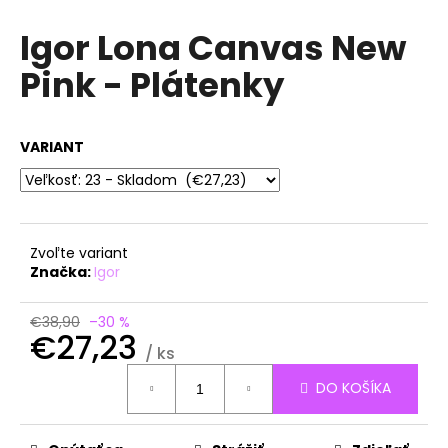
á
Igor Lona Canvas New
j
Pink - Plátenky
s
ť
?
VARIANT
HĽADAŤ
Zvoľte variant
Značka:
Igor
O
€38,90
–30 %
€27,23
d
/ ks
p
Jednotková
o
DO KOŠÍKA
cena:
r
ú