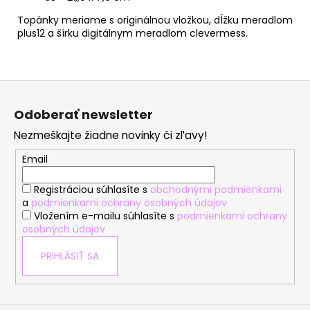
Topánky meriame s originálnou vložkou, dĺžku meradlom
plus12 a šírku digitálnym meradlom clevermess.
Z
á
Odoberať newsletter
p
Nezmeškajte žiadne novinky či zľavy!
ä
t
Email
i
Registráciou súhlasíte s
obchodnými podmienkami
e
a
podmienkami ochrany osobných údajov
Vložením e-mailu súhlasíte s
podmienkami ochrany
osobných údajov
PRIHLÁSIŤ SA