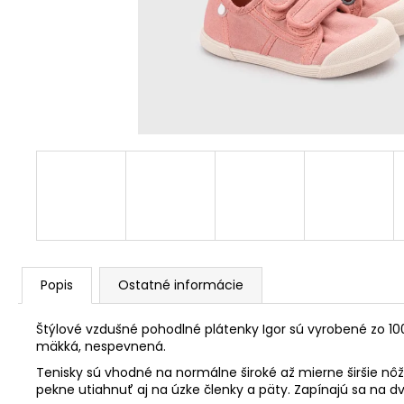
Popis
Ostatné informácie
Štýlové vzdušné pohodlné plátenky Igor sú vyrobené zo 100
mäkká, nespevnená.
Tenisky sú vhodné na normálne široké až mierne širšie n
pekne utiahnuť aj na úzke členky a päty. Zapínajú sa na d