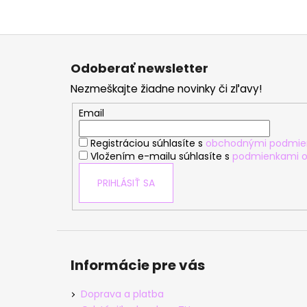
Z
á
Odoberať newsletter
p
Nezmeškajte žiadne novinky či zľavy!
ä
t
Email
i
Registráciou súhlasíte s
obchodnými podmie
e
Vložením e-mailu súhlasíte s
podmienkami o
PRIHLÁSIŤ SA
Informácie pre vás
Doprava a platba