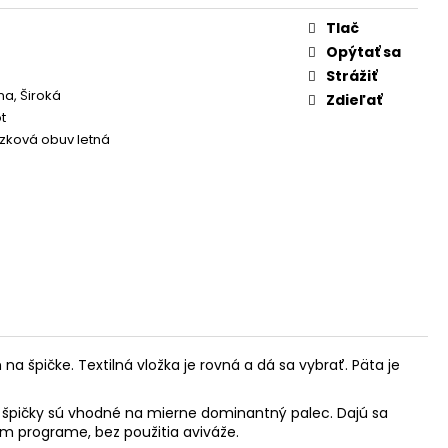
Tlač
Opýtať sa
Strážiť
a, Široká
Zdieľať
t
zková obuv letná
 špičke. Textilná vložka je rovná a dá sa vybrať. Päta je
m špičky sú vhodné na mierne dominantný palec.
Dajú sa
om programe, bez použitia aviváže.