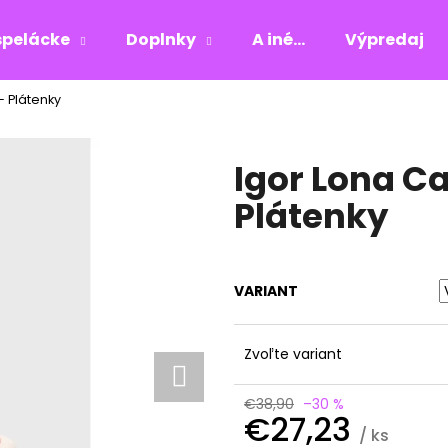
pelácke
Doplnky
A iné...
Výpredaj
- Plátenky
Čo potrebujete nájsť?
Igor Lona C
HĽADAŤ
Plátenky
Odporúčame
VARIANT
Zvoľte variant
€38,90
–30 %
€27,23
/ ks