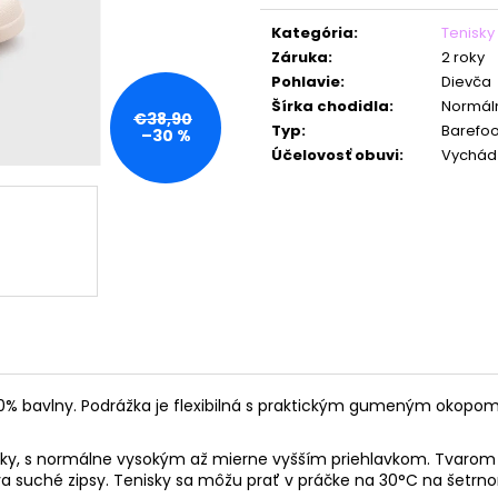
Jednotková
cena:
Kategória
:
Tenisky
Záruka
:
2 roky
Pohlavie
:
Dievča
Šírka chodidla
:
Normáln
€38,90
Typ
:
Barefoo
–30 %
Účelovosť obuvi
:
Vychád
% bavlny. Podrážka je flexibilná s praktickým gumeným okopom na
ôžky, s normálne vysokým až mierne vyšším priehlavkom. Tvaro
va suché zipsy. Tenisky sa môžu prať v práčke na 30°C na šetrn