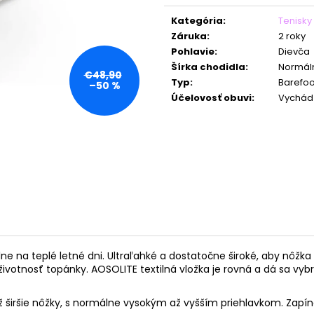
Jednotková
cena:
Kategória
:
Tenisky
Záruka
:
2 roky
Pohlavie
:
Dievča
Šírka chodidla
:
Normáln
€48,90
Typ
:
Barefoo
–50 %
Účelovosť obuvi
:
Vychád
lne na teplé letné dni. Ultraľahké a dostatočne široké, aby nôžk
votnosť topánky. AOSOLITE textilná vložka je rovná a dá sa vybr
 širšie nôžky, s normálne vysokým až vyšším priehlavkom.
Zapín