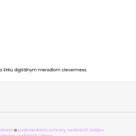
a šírku digitálnym meradlom clevermess.
nkami
a
podmienkami ochrany osobných údajov
chrany osobných údajov