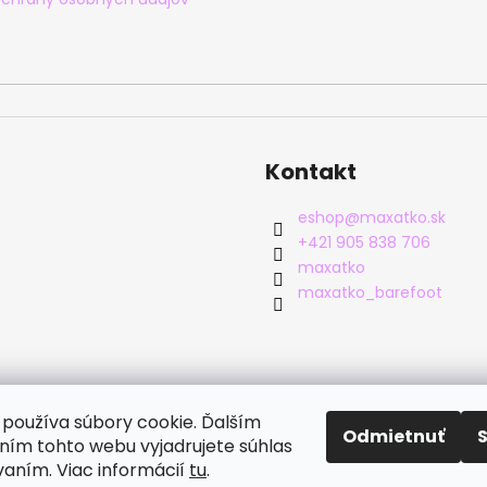
Kontakt
eshop
@
maxatko.sk
+421 905 838 706
maxatko
maxatko_barefoot
používa súbory cookie. Ďalším
Odmietnuť
ím tohto webu vyjadrujete súhlas
vaním. Viac informácií
tu
.