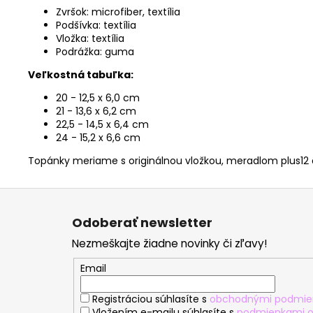
Zvršok: microfiber, textília
Podšívka: textília
Vložka: textília
Podrážka: guma
Veľkostná tabuľka:
20 - 12,5 x 6,0 cm
21 - 13,6 x 6,2 cm
22,5 - 14,5 x 6,4 cm
24 - 15,2 x 6,6 cm
Topánky meriame s originálnou vložkou, meradlom plus12 
Z
á
Odoberať newsletter
p
Nezmeškajte žiadne novinky či zľavy!
ä
t
Email
i
Registráciou súhlasíte s
obchodnými podmie
e
Vložením e-mailu súhlasíte s
podmienkami o