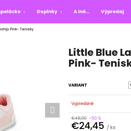
pelácke
Doplnky
A iné...
Výpredaj
ship Pink- Tenisky
Čo potrebujete nájsť?
Little Blue
HĽADAŤ
Pink- Tenis
Odporúčame
VARIANT
Vypredané
€48,90
–50 %
€24,45
/ ks