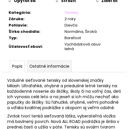
č
Opýtať sa
Strážiť
Zdieľať
a
m
Kategória
:
Tenisky
e
Záruka
:
2 roky
Pohlavie
:
Dievča
Šírka chodidla
:
Normálna, Široká
Typ
:
Barefoot
Vychádzková obuv
Účelovosť obuvi
:
letná
Popis
Ostatné informácie
Vzdušné sieťované tenisky od slovenskej značky
Milash. Ultraľahké, ohybné a priedušné letné tenisky na
každodenné nosenie do škôlky, školy či na voľný čas, deti
ich vynosia celé leto a na jeseň si ich môžu nechať ako
papučky do škôlky.
Sú ľahučké, ohybné, veľmi pohodlné
a vďaka kvalitnej podrážke s okopom aj veľmi odolné.
Zvršok tvorí tenká sieťovaná látka,
vyberateľná vložka
má bavlnený povrch. N
ová ALL ROAD podrážka je širšia v
prednej časti a užšia v päte.
Tenisky sú svojim tvarom