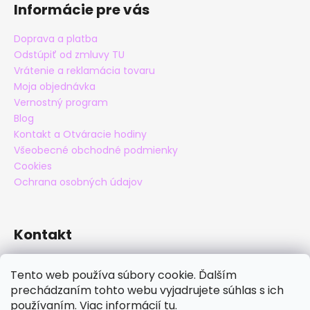
Informácie pre vás
Doprava a platba
Odstúpiť od zmluvy TU
Vrátenie a reklamácia tovaru
Moja objednávka
Vernostný program
Blog
Kontakt a Otváracie hodiny
Všeobecné obchodné podmienky
Cookies
Ochrana osobných údajov
Kontakt
eshop
@
maxatko.sk
Tento web používa súbory cookie. Ďalším
+421 905 838 706
prechádzaním tohto webu vyjadrujete súhlas s ich
maxatko
používaním. Viac informácií
tu
.