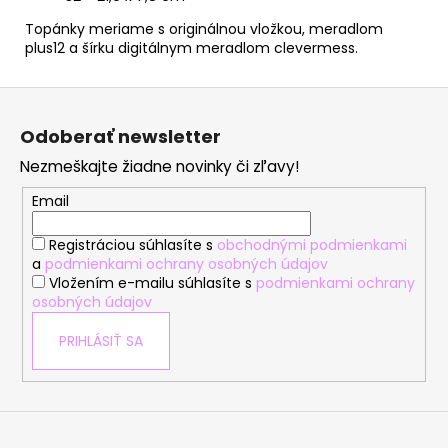
Topánky meriame s originálnou vložkou, meradlom
plus12 a šírku digitálnym meradlom clevermess.
Z
á
Odoberať newsletter
p
Nezmeškajte žiadne novinky či zľavy!
ä
t
Email
i
Registráciou súhlasíte s
obchodnými podmienkami
e
a
podmienkami ochrany osobných údajov
Vložením e-mailu súhlasíte s
podmienkami ochrany
osobných údajov
PRIHLÁSIŤ SA