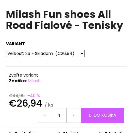
á
Milash Fun shoes All
j
Road Fialové - Tenisky
s
ť
?
VARIANT
HĽADAŤ
Zvoľte variant
Značka:
Milash
O
€44,90
–40 %
€26,94
d
/ ks
p
Jednotková
o
DO KOŠÍKA
cena:
r
ú