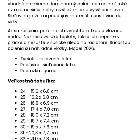
vhodné na mierne dominantný palec, normálne široké
až mierne širšie nohy, nižší až mierne vyšší priehlavok.
Sieťovina je veľmi poddajný materiál a pustí viac do
šírky.
Ak sa zašpinia, pokojne ich vyčistite kefkou a vlažnou
vodou. Neznesú vysoké teploty, takže ich neperte v
práčke a nesušte v sušičke alebo na radiátore. Súčasťou
balenia sú náhradné vložky. Model 2026.
Zvršok : sieťovaná látka
Podšívka : sieťovaná látka
Podrážka : guma
Veľkostná tabuľka:
24 - 15,6 x 6,6 cm
25 - 16,2 x 6,8 cm
26 - 16,8 x 6,9 cm
27 - 17,4 x 7,0 cm
28 - 18,0 x 7,2 cm
29 - 18,7 x 7,4 cm
30 - 19,5 x 7,6 cm
31 - 20,3 x 7,7 cm
32 - 21,0 x 7,8 cm