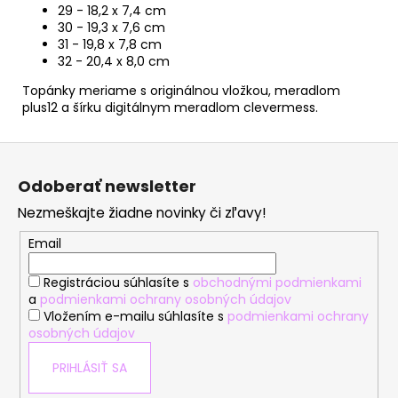
29 - 18,2 x 7,4 cm
30 - 19,3 x 7,6 cm
31 - 19,8 x 7,8 cm
32 - 20,4 x 8,0 cm
Topánky meriame s originálnou vložkou, meradlom
plus12 a šírku digitálnym meradlom clevermess.
Z
á
Odoberať newsletter
p
Nezmeškajte žiadne novinky či zľavy!
ä
t
Email
i
Registráciou súhlasíte s
obchodnými podmienkami
e
a
podmienkami ochrany osobných údajov
Vložením e-mailu súhlasíte s
podmienkami ochrany
osobných údajov
PRIHLÁSIŤ SA