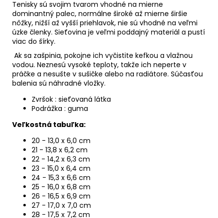
Tenisky sú svojim tvarom vhodné na mierne
dominantný palec, normálne široké až mierne širšie
nôžky, nižší až vyšší priehlavok, nie sú vhodné na veľmi
úzke členky. Sieťovina je veľmi poddajný materiál a pustí
viac do šírky.
Ak sa zašpinia, pokojne ich vyčistite kefkou a vlažnou
vodou. Neznesú vysoké teploty, takže ich neperte v
práčke a nesušte v sušičke alebo na radiátore. Súčasťou
balenia sú náhradné vložky.
Zvršok : sieťovaná látka
Podrážka : guma
Veľkostná tabuľka:
20 - 13,0 x 6,0 cm
21 - 13,8 x 6,2 cm
22 - 14,2 x 6,3 cm
23 - 15,0 x 6,4 cm
24 - 15,3 x 6,6 cm
25 - 16,0 x 6,8 cm
26 - 16,5 x 6,9 cm
27 - 17,0 x 7,0 cm
28 - 17,5 x 7,2 cm