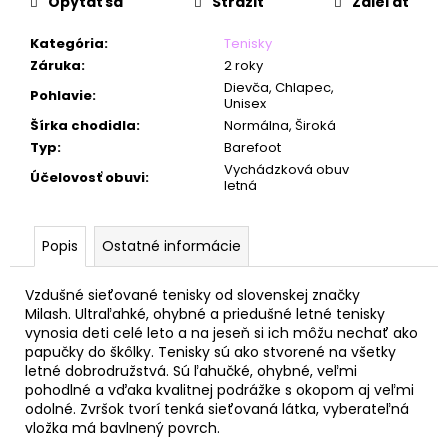
č
Opýtať sa
Strážiť
Zdieľať
a
m
Kategória
:
Tenisky
e
Záruka
:
2 roky
Dievča, Chlapec,
Pohlavie
:
Unisex
Šírka chodidla
:
Normálna, Široká
Typ
:
Barefoot
Vychádzková obuv
Účelovosť obuvi
:
letná
Popis
Ostatné informácie
Vzdušné sieťované tenisky od slovenskej značky
Milash. Ultraľahké, ohybné a priedušné letné tenisky
vynosia deti celé leto a na jeseň si ich môžu nechať ako
papučky do škôlky. Tenisky
sú ako stvorené na všetky
letné dobrodružstvá. Sú ľahučké, ohybné, veľmi
pohodlné a vďaka kvalitnej podrážke s okopom aj veľmi
odolné.
Zvršok tvorí tenká sieťovaná látka,
vyberateľná
vložka má bavlnený povrch.