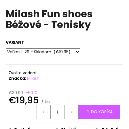
á
Milash Fun shoes
j
Béžové - Tenisky
s
ť
?
VARIANT
HĽADAŤ
Zvoľte variant
Značka:
Milash
O
€39,90
–50 %
€19,95
d
/ ks
p
Jednotková
o
DO KOŠÍKA
cena:
r
ú