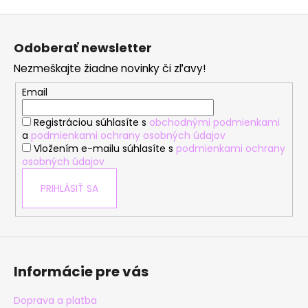
Z
á
Odoberať newsletter
p
Nezmeškajte žiadne novinky či zľavy!
ä
t
Email
i
Registráciou súhlasíte s
obchodnými podmienkami
e
a
podmienkami ochrany osobných údajov
Vložením e-mailu súhlasíte s
podmienkami ochrany
osobných údajov
PRIHLÁSIŤ SA
Informácie pre vás
Doprava a platba