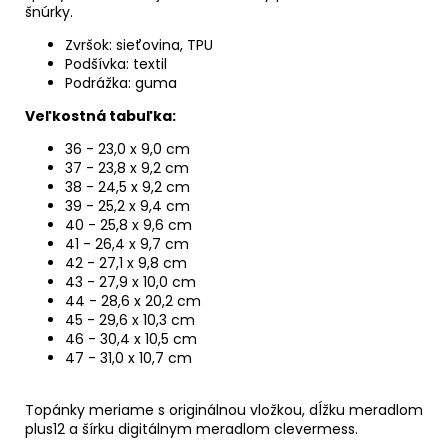
šnúrky.
Zvršok: sieťovina, TPU
Podšívka: textil
Podrážka: guma
Veľkostná tabuľka:
36 - 23,0 x 9,0 cm
37 - 23,8 x 9,2 cm
38 -
24,5 x 9,2 cm
39 - 25,2 x 9,4 cm
40 - 25,8 x 9,6 cm
41 - 26,4 x 9,7 cm
42 - 27,1 x 9,8 cm
43 - 27,9 x 10,0 cm
44 - 28,6 x 20,2 cm
45 - 29,6 x 10,3 cm
46 - 30,4 x 10,5 cm
47 - 31,0 x 10,7 cm
Topánky meriame s originálnou vložkou, dĺžku meradlom
plus12 a šírku digitálnym meradlom clevermess.