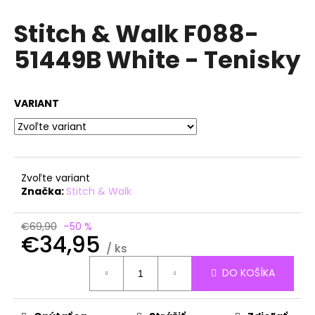
á
Stitch & Walk F088-
j
51449B White - Tenisky
s
ť
?
VARIANT
HĽADAŤ
Zvoľte variant
Značka:
Stitch & Walk
O
€69,90
–50 %
€34,95
d
/ ks
p
Jednotková
o
DO KOŠÍKA
cena:
r
ú