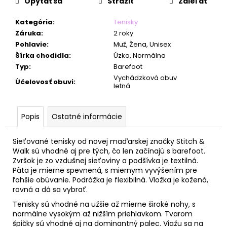
č
Opýtať sa
Strážiť
Zdieľať
a
m
Kategória
:
Tenisky
e
Záruka
:
2 roky
Pohlavie
:
Muž, Žena, Unisex
Šírka chodidla
:
Úzka, Normálna
Typ
:
Barefoot
Vychádzková obuv
Účelovosť obuvi
:
letná
Popis
Ostatné informácie
Sieťované tenisky od novej maďarskej značky Stitch &
Walk sú vhodné aj pre tých, čo len začínajú s barefoot.
Zvršok je zo vzdušnej sieťoviny a podšívka je textilná.
Päta je mierne spevnená,
s miernym vyvýšením pre
ľahšie obúvanie
. Podrážka je flexibilná. Vložka je kožená,
rovná a dá sa vybrať.
Tenisky sú vhodné na užšie až mierne široké nohy, s
normálne vysokým až nižším priehlavkom. Tvarom
špičky sú vhodné aj na dominantný palec. Viažu sa na