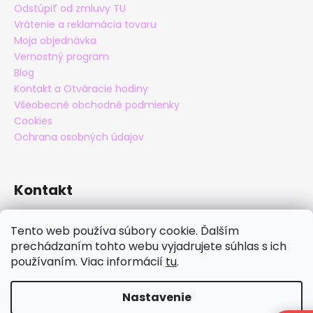
Odstúpiť od zmluvy TU
Vrátenie a reklamácia tovaru
Moja objednávka
Vernostný program
Blog
Kontakt a Otváracie hodiny
Všeobecné obchodné podmienky
Cookies
Ochrana osobných údajov
Kontakt
eshop
@
maxatko.sk
Tento web používa súbory cookie. Ďalším
+421 905 838 706
prechádzaním tohto webu vyjadrujete súhlas s ich
maxatko
používaním. Viac informácií
tu
.
maxatko_barefoot
Nastavenie
Vytvoril Shoptet