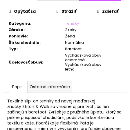
č
a
Opýtať sa
Strážiť
Zdieľať
m
e
Kategória
:
Tenisky
Záruka
:
2 roky
Pohlavie
:
Žena
Šírka chodidla
:
Normálna
Typ
:
Barefoot
Vychádzková obuv
celoročná,
Účelovosť obuvi
:
Vychádzková obuv
letná
Popis
Ostatné informácie
Textilné slip-on tenisky od novej maďarskej
značky Stitch & Walk sú vhodné aj pre tých, čo len
začínajú s barefoot. Zvršok je z pružného úpletu, ktorý sa
pekne prispôsobí chodidlám, podšívka je kombinácia
textilu a kože. Podrážka je flexibilná. Päta je
nespevnená,
s miernym vyvýšením pre ľahšie obúvanie
.