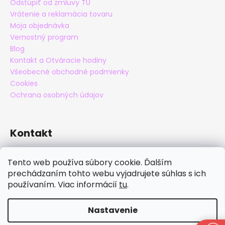
Odstúpiť od zmluvy TU
Vrátenie a reklamácia tovaru
Moja objednávka
Vernostný program
Blog
Kontakt a Otváracie hodiny
Všeobecné obchodné podmienky
Cookies
Ochrana osobných údajov
Kontakt
eshop
@
maxatko.sk
Tento web používa súbory cookie. Ďalším
+421 905 838 706
prechádzaním tohto webu vyjadrujete súhlas s ich
maxatko
používaním. Viac informácií
tu
.
maxatko_barefoot
Nastavenie
Vytvoril Shoptet