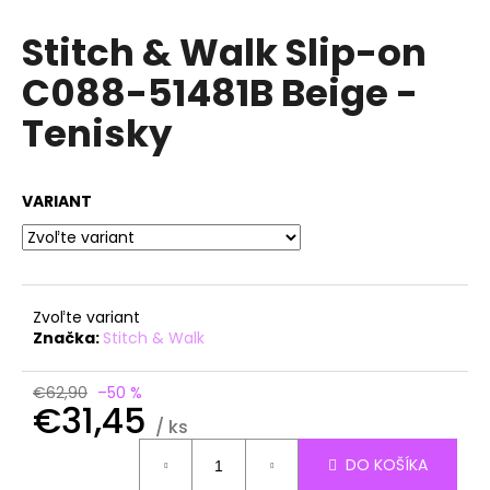
á
Stitch & Walk Slip-on
j
C088-51481B Beige -
s
ť
Tenisky
?
VARIANT
HĽADAŤ
Zvoľte variant
Značka:
Stitch & Walk
O
d
€62,90
–50 %
p
€31,45
o
/ ks
r
Jednotková
DO KOŠÍKA
ú
cena: