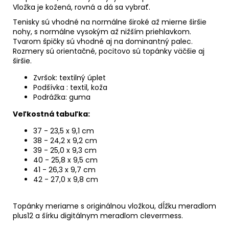
Vložka je kožená, rovná a dá sa vybrať.
Tenisky sú vhodné na normálne široké až mierne širšie
nohy, s normálne vysokým až nižším priehlavkom.
Tvarom špičky sú vhodné aj na dominantný palec.
Rozmery sú orientačné, pocitovo sú topánky väčšie aj
širšie.
Zvršok: textilný úplet
Podšívka : textil, koža
Podrážka: guma
Veľkostná tabuľka:
37 - 23,5 x 9,1 cm
38 -
24,2 x 9,2 cm
39 - 25,0 x 9,3 cm
40 - 25,8 x 9,5 cm
41 - 26,3 x 9,7 cm
42 - 27,0 x 9,8 cm
Topánky meriame s originálnou vložkou, dĺžku meradlom
plus12 a šírku digitálnym meradlom clevermess.