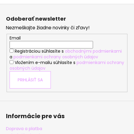
Z
á
Odoberať newsletter
p
Nezmeškajte žiadne novinky či zľavy!
ä
t
Email
i
Registráciou súhlasíte s
obchodnými podmienkami
e
a
podmienkami ochrany osobných údajov
Vložením e-mailu súhlasíte s
podmienkami ochrany
osobných údajov
PRIHLÁSIŤ SA
Informácie pre vás
Doprava a platba