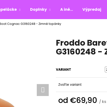
pelácke
Doplnky
A iné...
Výpredaj
 Boot Cognac G3160248 - Zimné topánky
Čo potrebujete nájsť?
Froddo Bare
HĽADAŤ
G3160248 -
Odporúčame
VARIANT
Zvoľte variant
od
€69,90
/ ks
Jednotková