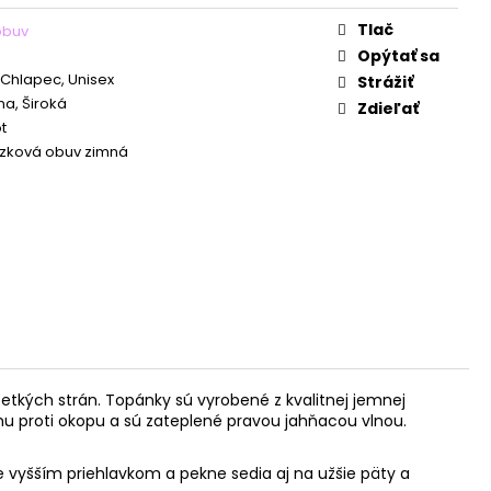
Tlač
obuv
Opýtať sa
 Chlapec, Unisex
Strážiť
a, Široká
Zdieľať
t
zková obuv zimná
etkých strán.
Topánky sú vyrobené z kvalitnej jemnej
u proti okopu a sú zateplené pravou jahňacou vlnou.
 vyšším priehlavkom a pekne sedia aj na užšie päty a