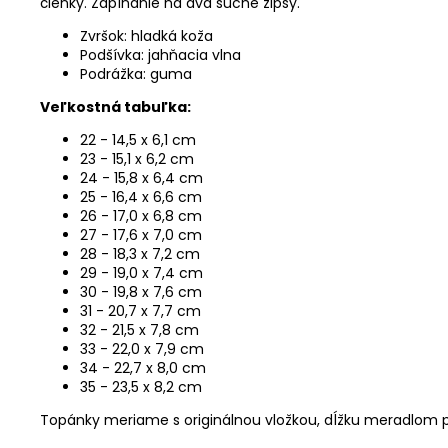
členky
.
Zapínanie na dva suché zipsy.
Zvršok: hladká koža
Podšívka: jahňacia vlna
Podrážka: guma
Veľkostná tabuľka:
22 - 14,5 x 6,1 cm
23 - 15,1 x 6,2 cm
24 - 15,8 x 6,4 cm
25 - 16,4 x 6,6 cm
26 - 17,0 x 6,8 cm
27 - 17,6 x 7,0 cm
28 - 18,3 x 7,2 cm
29 - 19,0 x
7,4 cm
30 - 19,8 x 7,6 cm
31 - 20,7 x 7,7 cm
32 - 21,5 x 7,8 cm
33 - 22,0 x 7,9 cm
34 - 22,7 x 8,0 cm
35 - 23,5 x 8,2 cm
Topánky meriame s originálnou vložkou, dĺžku meradlom p