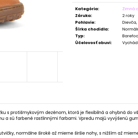
cena:
Kategória
:
Zimná 
Záruka
:
2 roky
Pohlavie
:
Dievča,
Šírka chodidla
:
Normáln
Typ
:
Barefoo
Účelovosť obuvi
:
Vychád
ku s protišmykovým dezénom, ktorá je flexibilná a
ohybná do vš
mu a sú farbené rastlinnými farbami. Vpredu majú vyvýšenú gum
ičky, normálne široké až mierne širšie nohy, s nižším až mierne