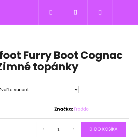
Hľadať
Prihlásenie
Nákupný
košík
foot Furry Boot Cognac
 Zimné topánky
Značka:
Froddo
DO KOŠÍKA