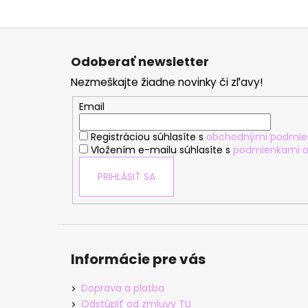
Z
á
Odoberať newsletter
p
Nezmeškajte žiadne novinky či zľavy!
ä
t
Email
i
Registráciou súhlasíte s
obchodnými podmie
e
Vložením e-mailu súhlasíte s
podmienkami o
PRIHLÁSIŤ SA
Informácie pre vás
Doprava a platba
Odstúpiť od zmluvy TU