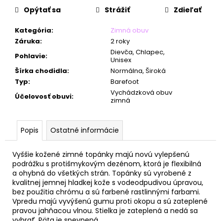
č
Opýtať sa
Strážiť
Zdieľať
a
m
Kategória
:
Zimná obuv
e
Záruka
:
2 roky
Dievča, Chlapec,
Pohlavie
:
Unisex
Šírka chodidla
:
Normálna, Široká
Typ
:
Barefoot
Vychádzková obuv
Účelovosť obuvi
:
zimná
Popis
Ostatné informácie
Vyššie kožené zimné topánky majú
novú vylepšenú
podrážku s protišmykovým dezénom, ktorá je flexibilná
a
ohybná do všetkých strán.
Topánky sú vyrobené z
kvalitnej jemnej hladkej kože s vodeodpudivou úpravou,
bez použitia chrómu a sú farbené rastlinnými farbami.
Vpredu majú vyvýšenú gumu proti okopu a sú zateplené
pravou jahňacou vlnou. Stielka je zateplená a nedá sa
vybrať. Päta je spevnená.