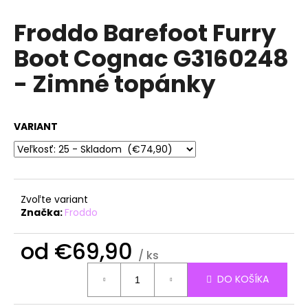
á
Froddo Barefoot Furry
j
Boot Cognac G3160248
s
ť
- Zimné topánky
?
VARIANT
HĽADAŤ
Zvoľte variant
Značka:
Froddo
O
d
od
€69,90
p
/ ks
o
Jednotková
r
DO KOŠÍKA
cena:
ú