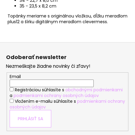
34 - 22,7 x 8,0 cm
35 - 23,5 x 8,2 cm
Topánky meriame s originálnou vložkou, dĺžku meradlom
plus12 a šírku digitálnym meradlom clevermess.
Z
á
Odoberať newsletter
p
Nezmeškajte žiadne novinky či zľavy!
ä
t
Email
i
Registráciou súhlasíte s
obchodnými podmienkami
e
a
podmienkami ochrany osobných údajov
Vložením e-mailu súhlasíte s
podmienkami ochrany
osobných údajov
PRIHLÁSIŤ SA