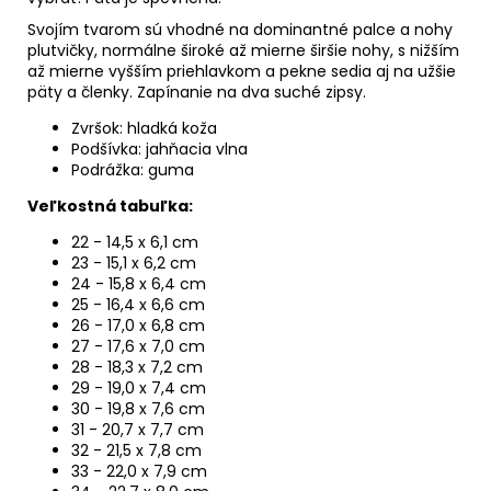
Svojím tvarom sú vhodné na dominantné palce a nohy
plutvičky, normálne široké až mierne širšie nohy, s nižším
až mierne vyšším priehlavkom a pekne sedia aj na užšie
päty a členky
.
Zapínanie na dva suché zipsy.
Zvršok: hladká koža
Podšívka: jahňacia vlna
Podrážka: guma
Veľkostná tabuľka:
22 - 14,5 x 6,1 cm
23 - 15,1 x 6,2 cm
24 - 15,8 x 6,4 cm
25 - 16,4 x 6,6 cm
26 - 17,0 x 6,8 cm
27 - 17,6 x 7,0 cm
28 - 18,3 x 7,2 cm
29 - 19,0 x
7,4 cm
30 - 19,8 x 7,6 cm
31 - 20,7 x 7,7 cm
32 - 21,5 x 7,8 cm
33 - 22,0 x 7,9 cm