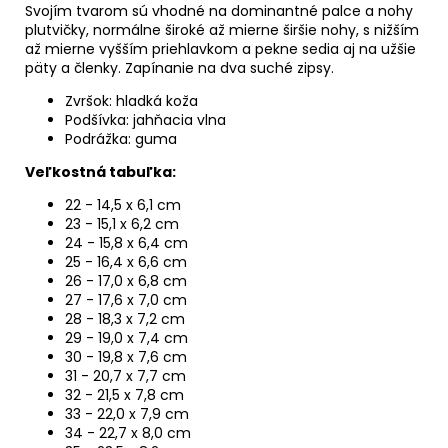
Svojím tvarom sú vhodné na dominantné palce a nohy
plutvičky, normálne široké až mierne širšie nohy, s nižším
až mierne vyšším priehlavkom a pekne sedia aj na užšie
päty a členky
.
Zapínanie na dva suché zipsy.
Zvršok: hladká koža
Podšívka: jahňacia vlna
Podrážka: guma
Veľkostná tabuľka:
22 - 14,5 x 6,1 cm
23 - 15,1 x 6,2 cm
24 - 15,8 x 6,4 cm
25 - 16,4 x 6,6 cm
26 - 17,0 x 6,8 cm
27 - 17,6 x 7,0 cm
28 - 18,3 x 7,2 cm
29 - 19,0 x
7,4 cm
30 - 19,8 x 7,6 cm
31 - 20,7 x 7,7 cm
32 - 21,5 x 7,8 cm
33 - 22,0 x 7,9 cm
34 - 22,7 x 8,0 cm