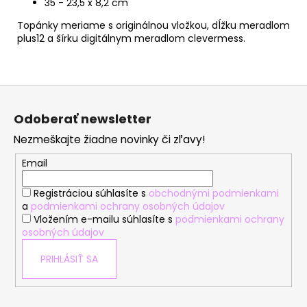
35 - 23,5 x 8,2 cm
Topánky meriame s originálnou vložkou, dĺžku meradlom
plus12 a šírku digitálnym meradlom clevermess.
Z
á
Odoberať newsletter
p
Nezmeškajte žiadne novinky či zľavy!
ä
t
Email
i
Registráciou súhlasíte s
obchodnými podmienkami
e
a
podmienkami ochrany osobných údajov
Vložením e-mailu súhlasíte s
podmienkami ochrany
osobných údajov
PRIHLÁSIŤ SA