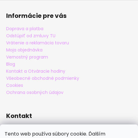
Informácie pre vás
Doprava a platba
Odstúpiť od zmluvy TU
Vrátenie a reklamácia tovaru
Moja objednávka
Vernostný program
Blog
Kontakt a Otváracie hodiny
Všeobecné obchodné podmienky
Cookies
Ochrana osobných údajov
Kontakt
eshop
@
maxatko.sk
Tento web používa súbory cookie. Ďalším
+421 905 838 706