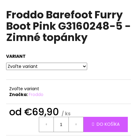
á
Froddo Barefoot Furry
j
Boot Pink G3160248-5 -
s
ť
Zimné topánky
?
VARIANT
HĽADAŤ
Zvoľte variant
Značka:
Froddo
O
d
od
€69,90
p
/ ks
o
Jednotková
r
DO KOŠÍKA
cena:
ú