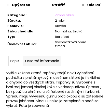
č
Opýtať sa
Strážiť
Zdieľať
a
m
Kategória
:
Zimná obuv
e
Záruka
:
2 roky
Pohlavie
:
Dievča
Šírka chodidla
:
Normálna, Široká
Typ
:
Barefoot
Vychádzková obuv
Účelovosť obuvi
:
zimná
Popis
Ostatné informácie
Vyššie kožené zimné topánky majú
novú vylepšenú
podrážku s protišmykovým dezénom, ktorá je flexibilná
a
ohybná do všetkých strán.
Topánky sú vyrobené z
kvalitnej jemnej hladkej kože s vodeodpudivou úpravou,
bez použitia chrómu a sú farbené rastlinnými farbami.
Vpredu majú vyvýšenú gumu proti okopu a sú zateplené
pravou jahňacou vlnou. Stielka je zateplená a nedá sa
vybrať. Päta je spevnená.