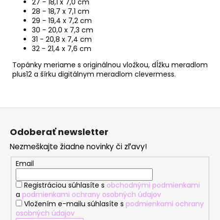
27 - 18,1 x 7,0 cm
28 - 18,7 x 7,1 cm
29 - 19,4 x
7,2 cm
30 - 20,0 x 7,3 cm
31 - 20,8 x 7,4 cm
32 - 21,4 x 7,6 cm
Topánky meriame s originálnou vložkou, dĺžku meradlom
plus12 a šírku digitálnym meradlom clevermess.
Z
á
Odoberať newsletter
p
Nezmeškajte žiadne novinky či zľavy!
ä
t
Email
i
Registráciou súhlasíte s
obchodnými podmienkami
e
a
podmienkami ochrany osobných údajov
Vložením e-mailu súhlasíte s
podmienkami ochrany
osobných údajov