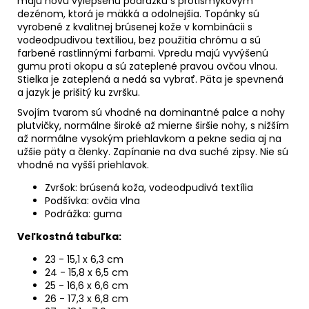
majú
novú vylepšenú podrážku s protišmykovým
dezénom, ktorá je mäkká a odolnejšia.
Topánky sú
vyrobené z kvalitnej brúsenej kože v kombinácii s
vodeodpudivou textíliou,
bez použitia chrómu a sú
farbené rastlinnými farbami. Vpredu majú vyvýšenú
gumu proti okopu a sú zateplené pravou ovčou vlnou.
Stielka je zateplená a nedá sa vybrať. Päta je spevnená
a jazyk je prišitý ku zvršku.
Svojím tvarom sú vhodné na dominantné palce a nohy
plutvičky, normálne široké až mierne širšie nohy, s nižším
až normálne vysokým priehlavkom a pekne sedia aj na
užšie päty a členky
.
Zapínanie na dva suché zipsy. Nie sú
vhodné na vyšší priehlavok.
Zvršok: brúsená koža, vodeodpudivá textília
Podšívka: ovčia vlna
Podrážka: guma
Veľkostná tabuľka:
23 - 15,1 x 6,3 cm
24 - 15,8 x 6,5 cm
25 - 16,6 x 6,6 cm
26 - 17,3 x 6,8 cm