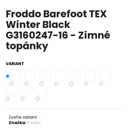
á
Froddo Barefoot TEX
j
Winter Black
s
ť
G3160247-16 - Zimné
?
topánky
VARIANT
HĽADAŤ
O
d
p
o
r
Zvoľte variant
ú
Značka:
Froddo