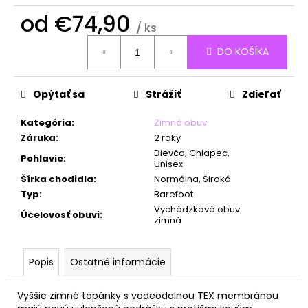
č
a
od
€74,90
/ ks
m
Jednotková
e
DO KOŠÍKA
cena:
Opýtať sa
Strážiť
Zdieľať
Kategória
:
Zimná obuv
Záruka
:
2 roky
Dievča, Chlapec,
Pohlavie
:
Unisex
Šírka chodidla
:
Normálna, Široká
Typ
:
Barefoot
Vychádzková obuv
Účelovosť obuvi
:
zimná
Popis
Ostatné informácie
Vyššie zimné topánky s vodeodolnou TEX membránou