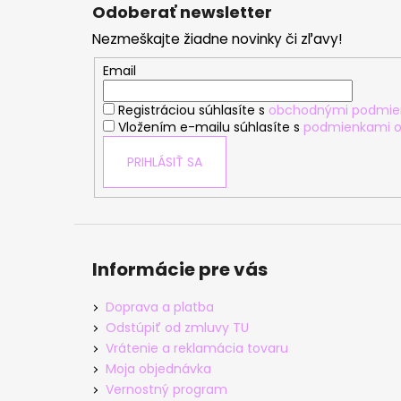
á
Odoberať newsletter
p
Nezmeškajte žiadne novinky či zľavy!
ä
t
Email
i
Registráciou súhlasíte s
obchodnými podmie
e
Vložením e-mailu súhlasíte s
podmienkami o
PRIHLÁSIŤ SA
Informácie pre vás
Doprava a platba
Odstúpiť od zmluvy TU
Vrátenie a reklamácia tovaru
Moja objednávka
Vernostný program