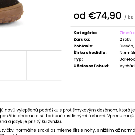
od
€74,90
/ ks
Jednotková
cena:
Kategória
:
Zimná 
Záruka
:
2 roky
Pohlavie
:
Dievča,
Šírka chodidla
:
Normáln
Typ
:
Barefoo
Účelovosť obuvi
:
Vychád
jú
novú vylepšenú podrážku s protišmykovým dezénom, ktorá je 
 použitia chrómu a sú farbené rastlinnými farbami. Vpredu maj
á a jazyk je prišitý ku zvršku.
ičky, normálne široké až mierne širšie nohy, s nižším až normá