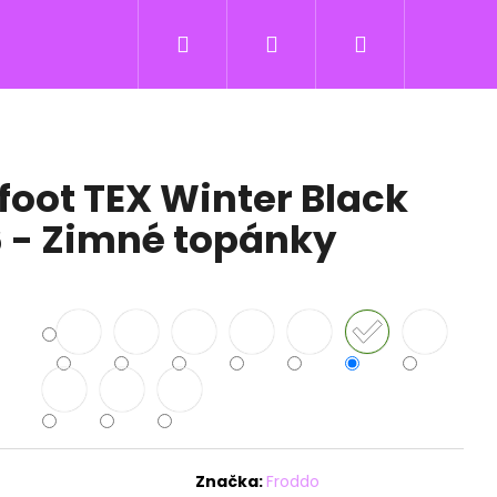
Hľadať
Prihlásenie
Nákupný
košík
foot TEX Winter Black
 - Zimné topánky
Značka:
Froddo