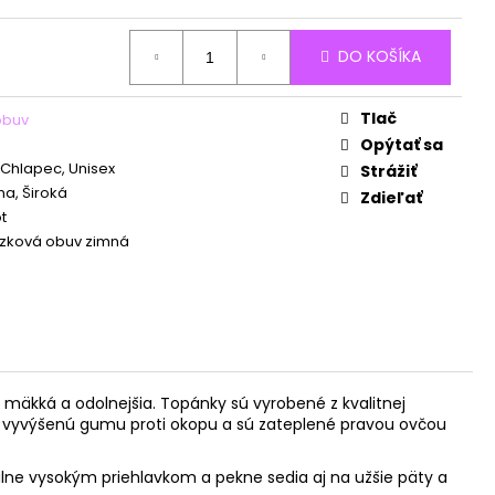
DO KOŠÍKA
Tlač
obuv
Opýtať sa
 Chlapec, Unisex
Strážiť
a, Široká
Zdieľať
t
zková obuv zimná
mäkká a odolnejšia.
Topánky sú vyrobené z kvalitnej
ú vyvýšenú gumu proti okopu a sú zateplené pravou ovčou
lne vysokým priehlavkom a pekne sedia aj na užšie päty a