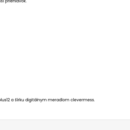
ší priehlavok.
lus12 a šírku digitálnym meradlom clevermess.