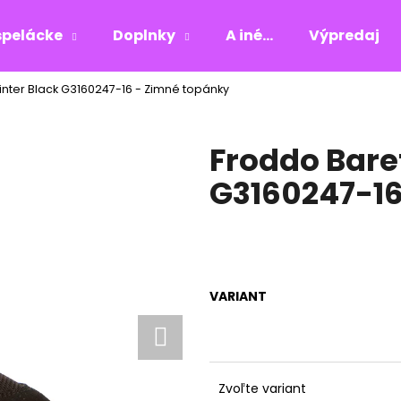
pelácke
Doplnky
A iné...
Výpredaj
inter Black G3160247-16 - Zimné topánky
Čo potrebujete nájsť?
Froddo Bare
HĽADAŤ
G3160247-16
Odporúčame
VARIANT
Zvoľte variant