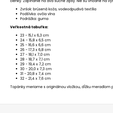
členky
.
Zapínanie na dva suché zipsy. Nie sú vhodné na vyš
Zvršok: brúsená koža, vodeodpudivá textília
Podšívka: ovčia vlna
Podrážka: guma
Veľkostná tabuľka:
23 - 15,1 x 6,3 cm
24 - 15,8 x 6,5 cm
25 - 16,6 x 6,6 cm
26 - 17,3 x 6,8 cm
27 - 18,1 x 7,0 cm
28 - 18,7 x 7,1 cm
29 - 19,4 x
7,2 cm
30 - 20,0 x 7,3 cm
31 - 20,8 x 7,4 cm
32 - 21,4 x 7,6 cm
Topánky meriame s originálnou vložkou, dĺžku meradlom p
Z