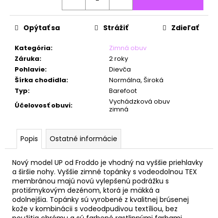
č
a
m
Opýtať sa
Strážiť
Zdieľať
e
Kategória
:
Zimná obuv
Záruka
:
2 roky
Pohlavie
:
Dievča
Šírka chodidla
:
Normálna, Široká
Typ
:
Barefoot
Vychádzková obuv
Účelovosť obuvi
:
zimná
Popis
Ostatné informácie
Nový model UP od Froddo je vhodný na vyššie priehlavky
a širšie nohy. Vyššie zimné topánky s vodeodolnou TEX
membránou majú
novú vylepšenú podrážku s
protišmykovým dezénom, ktorá je mäkká a
odolnejšia.
Topánky sú vyrobené z kvalitnej brúsenej
kože v kombinácii s vodeodpudivou textíliou,
bez
použitia chrómu a sú farbené rastlinnými farbami.