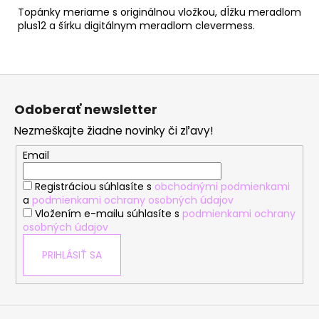
Topánky meriame s originálnou vložkou, dĺžku meradlom
plus12 a šírku digitálnym meradlom clevermess.
Z
á
Odoberať newsletter
p
Nezmeškajte žiadne novinky či zľavy!
ä
t
Email
i
Registráciou súhlasíte s
obchodnými podmienkami
e
a
podmienkami ochrany osobných údajov
Vložením e-mailu súhlasíte s
podmienkami ochrany
osobných údajov
PRIHLÁSIŤ SA