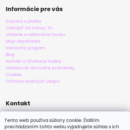
Informácie pre vás
Doprava a platba
Odstúpiť od zmluvy TU
Vrátenie a reklamácia tovaru
Moja objednávka
Vernostný program
Blog
Kontakt a Otváracie hodiny
Všeobecné obchodné podmienky
Cookies
Ochrana osobných údajov
Kontakt
eshop
@
maxatko.sk
Tento web používa súbory cookie. Ďalším
+421 905 838 706
prechádzaním tohto webu vyjadrujete súhlas s ich
maxatko