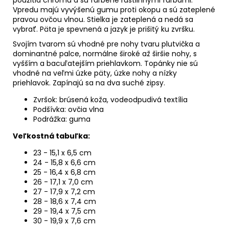
Vpredu majú vyvýšenú gumu proti okopu a sú zateplené
pravou ovčou vlnou. Stielka je zateplená a nedá sa
vybrať. Päta je spevnená a jazyk je prišitý ku zvršku.
Svojím tvarom sú vhodné pre nohy tvaru plutvička a
dominantné palce, normálne široké až širšie nohy, s
vyšším a bacuľatejším priehlavkom. Topánky nie sú
vhodné na veľmi úzke päty, úzke nohy a nízky
priehlavok. Zapínajú sa na dva suché zipsy.
Zvršok: brúsená koža, vodeodpudivá textília
Podšívka: ovčia vlna
Podrážka: guma
Veľkostná tabuľka:
23 - 15,1 x 6,5 cm
24 - 15,8 x 6,6 cm
25 - 16,4 x 6,8 cm
26 - 17,1 x 7,0 cm
27 - 17,9 x 7,2 cm
28 - 18,6 x 7,4 cm
29 - 19,4 x
7,5 cm
30 - 19,9 x 7,6 cm