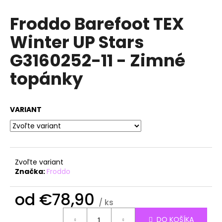
á
Froddo Barefoot TEX
j
Winter UP Stars
s
ť
G3160252-11 - Zimné
?
topánky
VARIANT
HĽADAŤ
O
Zvoľte variant
d
Značka:
Froddo
p
o
od
€78,90
r
/ ks
ú
Jednotková
DO KOŠÍKA
cena: