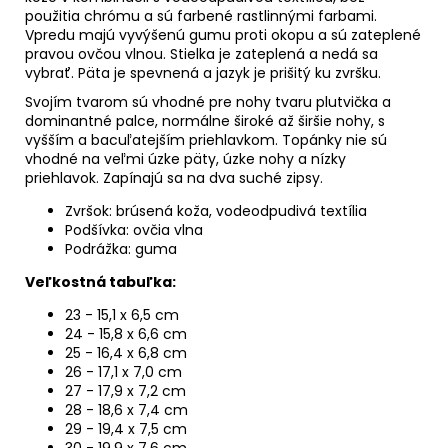
použitia chrómu a sú farbené rastlinnými farbami.
Vpredu majú vyvýšenú gumu proti okopu a sú zateplené
pravou ovčou vlnou. Stielka je zateplená a nedá sa
vybrať. Päta je spevnená a jazyk je prišitý ku zvršku.
Svojím tvarom sú vhodné pre nohy tvaru plutvička a
dominantné palce, normálne široké až širšie nohy, s
vyšším a bacuľatejším priehlavkom. Topánky nie sú
vhodné na veľmi úzke päty, úzke nohy a nízky
priehlavok. Zapínajú sa na dva suché zipsy.
Zvršok: brúsená koža, vodeodpudivá textília
Podšívka: ovčia vlna
Podrážka: guma
Veľkostná tabuľka:
23 - 15,1 x 6,5 cm
24 - 15,8 x 6,6 cm
25 - 16,4 x 6,8 cm
26 - 17,1 x 7,0 cm
27 - 17,9 x 7,2 cm
28 - 18,6 x 7,4 cm
29 - 19,4 x
7,5 cm
30 - 19,9 x 7,6 cm