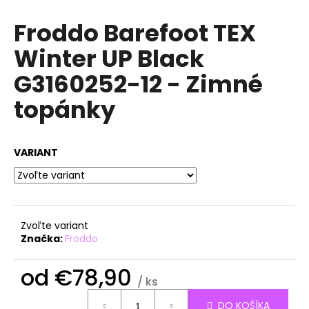
á
Froddo Barefoot TEX
j
Winter UP Black
s
ť
G3160252-12 - Zimné
?
topánky
VARIANT
HĽADAŤ
O
Zvoľte variant
d
Značka:
Froddo
p
o
od
€78,90
r
/ ks
ú
Jednotková
DO KOŠÍKA
cena: