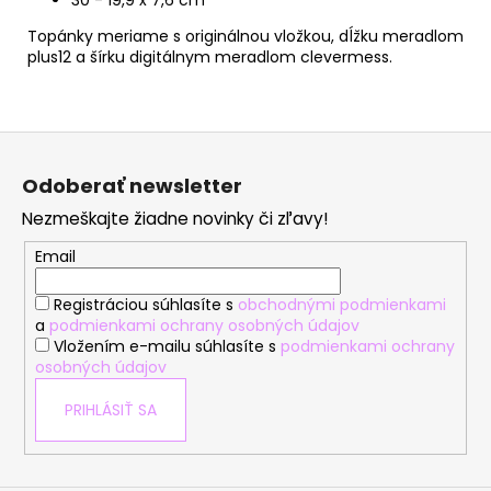
Topánky meriame s originálnou vložkou, dĺžku meradlom
plus12 a šírku digitálnym meradlom clevermess.
Z
á
Odoberať newsletter
p
Nezmeškajte žiadne novinky či zľavy!
ä
t
Email
i
Registráciou súhlasíte s
obchodnými podmienkami
e
a
podmienkami ochrany osobných údajov
Vložením e-mailu súhlasíte s
podmienkami ochrany
osobných údajov
PRIHLÁSIŤ SA