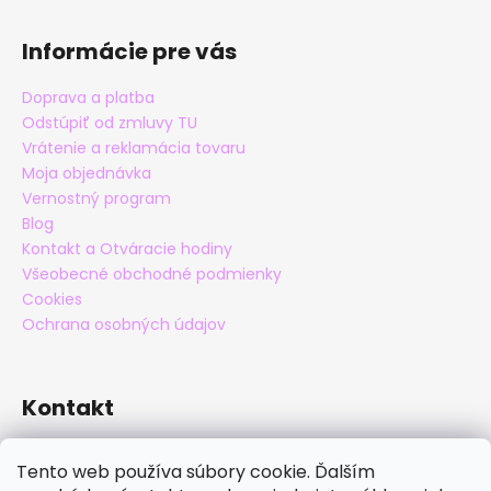
Informácie pre vás
Doprava a platba
Odstúpiť od zmluvy TU
Vrátenie a reklamácia tovaru
Moja objednávka
Vernostný program
Blog
Kontakt a Otváracie hodiny
Všeobecné obchodné podmienky
Cookies
Ochrana osobných údajov
Kontakt
eshop
@
maxatko.sk
Tento web používa súbory cookie. Ďalším
+421 905 838 706