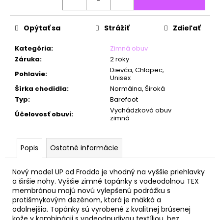
č
a
m
Opýtať sa
Strážiť
Zdieľať
e
Kategória
:
Zimná obuv
Záruka
:
2 roky
Dievča, Chlapec,
Pohlavie
:
Unisex
Šírka chodidla
:
Normálna, Široká
Typ
:
Barefoot
Vychádzková obuv
Účelovosť obuvi
:
zimná
Popis
Ostatné informácie
Nový model UP od Froddo je vhodný na vyššie priehlavky
a širšie nohy. Vyššie zimné topánky s vodeodolnou TEX
membránou majú
novú vylepšenú podrážku s
protišmykovým dezénom, ktorá je mäkká a
odolnejšia.
Topánky sú vyrobené z kvalitnej brúsenej
kože v kombinácii s vodeodpudivou textíliou,
bez