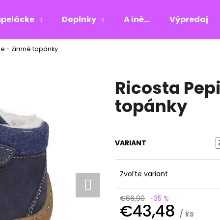
pelácke
Doplnky
A iné...
Výpredaj
ee - Zimné topánky
Čo potrebujete nájsť?
Ricosta Pep
HĽADAŤ
topánky
Odporúčame
VARIANT
Zvoľte variant
€66,90
–35 %
€43,48
/ ks