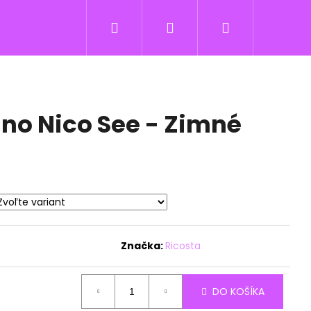
Hľadať
Prihlásenie
Nákupný
košík
ino Nico See - Zimné
Značka:
Ricosta
DO KOŠÍKA