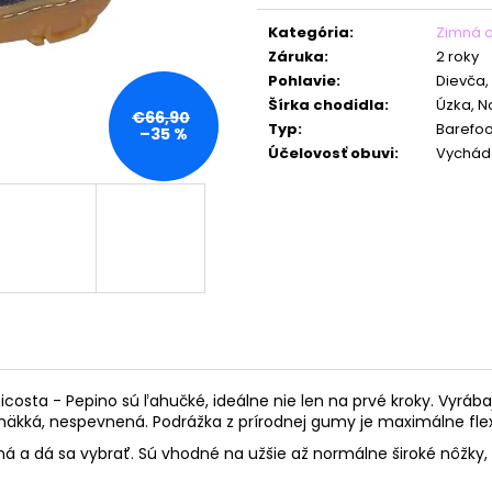
Jednotková
cena:
Kategória
:
Zimná 
Záruka
:
2 roky
Pohlavie
:
Dievča,
Šírka chodidla
:
Úzka, 
€66,90
Typ
:
Barefoo
–35 %
Účelovosť obuvi
:
Vychád
 - Pepino sú ľahučké, ideálne nie len na prvé kroky. Vyrábajú s
 mäkká, nespevnená. Podrážka z prírodnej gumy je maximálne flex
á a dá sa vybrať. Sú vhodné na užšie až normálne široké nôžky, n