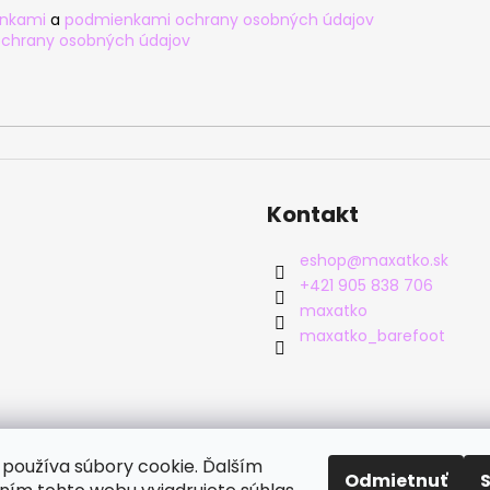
nkami
a
podmienkami ochrany osobných údajov
chrany osobných údajov
Kontakt
eshop
@
maxatko.sk
+421 905 838 706
maxatko
maxatko_barefoot
používa súbory cookie. Ďalším
Odmietnuť