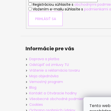
i
Registráciou súhlasíte s
obchodnými podmie
e
Vložením e-mailu súhlasíte s
podmienkami o
PRIHLÁSIŤ SA
Informácie pre vás
Doprava a platba
Odstúpiť od zmluvy TU
Vrátenie a reklamácia tovaru
Moja objednávka
Vernostný program
Blog
Kontakt a Otváracie hodiny
Všeobecné obchodné podmienky
Cookies
Tento web 
Ochrana osobných údajov