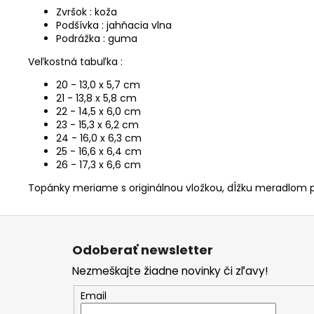
Zvršok : koža
Podšívka : jahňacia vlna
Podrážka : guma
Veľkostná tabuľka :
20 - 13,0 x 5,7 cm
21 - 13,8 x 5,8 cm
22 - 14,5 x 6,0 cm
23 - 15,3 x 6,2 cm
24 - 16,0 x 6,3 cm
25 - 16,6 x 6,4 cm
26 - 17,3 x 6,6 cm
Topánky meriame s originálnou vložkou, dĺžku meradlom p
Z
á
Odoberať newsletter
p
Nezmeškajte žiadne novinky či zľavy!
ä
t
Email