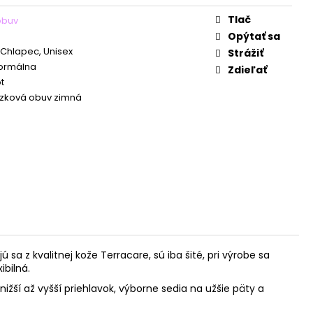
Tlač
obuv
Opýtať sa
 Chlapec, Unisex
Strážiť
Normálna
Zdieľať
t
zková obuv zimná
a z kvalitnej kože Terracare, sú iba šité, pri výrobe sa
ibilná.
ižší až vyšší priehlavok, výborne sedia na užšie päty a