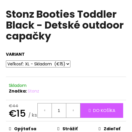
á
Stonz Booties Toddler
j
Black - Detské outdoor
s
ť
capačky
?
VARIANT
HĽADAŤ
Skladom
Značka:
Stonz
O
d
€44
p
€15
DO KOŠÍKA
o
/ ks
r
Jednotková
ú
cena:
Opýtať sa
Strážiť
Zdieľať