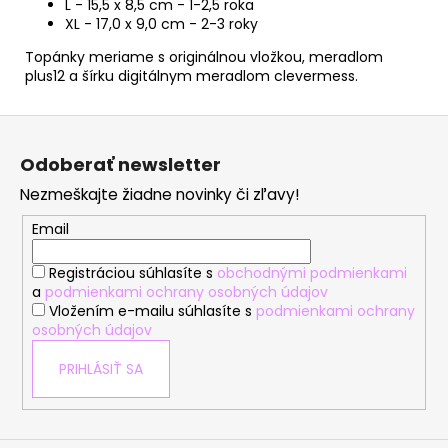
L - 15,5 x 8,5 cm - 1-2,5 roka
XL - 17,0 x 9,0 cm - 2-3 roky
Topánky meriame s originálnou vložkou, meradlom
plus12 a šírku digitálnym meradlom clevermess.
Z
á
Odoberať newsletter
p
Nezmeškajte žiadne novinky či zľavy!
ä
t
Email
i
Registráciou súhlasíte s
obchodnými podmienkami
e
a
podmienkami ochrany osobných údajov
Vložením e-mailu súhlasíte s
podmienkami ochrany
osobných údajov
PRIHLÁSIŤ SA