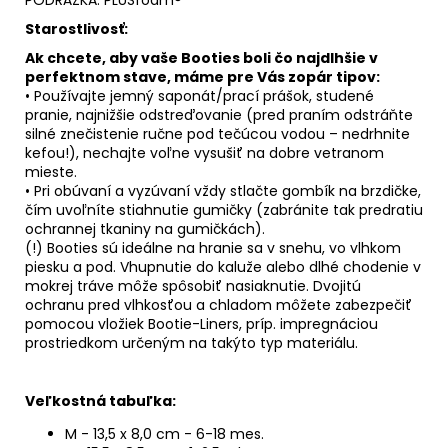
Starostlivosť:
Ak chcete, aby vaše Booties boli čo najdlhšie v
perfektnom stave, máme pre Vás zopár tipov:
• Používajte jemný saponát/prací prášok, studené
pranie, najnižšie odstreďovanie (pred praním odstráňte
silné znečistenie ručne pod tečúcou vodou – nedrhnite
kefou!), nechajte voľne vysušiť na dobre vetranom
mieste.
• Pri obúvaní a vyzúvaní vždy stlačte gombík na brzdičke,
čím uvoľníte stiahnutie gumičky (zabránite tak predratiu
ochrannej tkaniny na gumičkách).
(!) Booties sú ideálne na hranie sa v snehu, vo vlhkom
piesku a pod. Vhupnutie do kaluže alebo dlhé chodenie v
mokrej tráve môže spôsobiť nasiaknutie. Dvojitú
ochranu pred vlhkosťou a chladom môžete zabezpečiť
pomocou vložiek Bootie-Liners, príp. impregnáciou
prostriedkom určeným na takýto typ materiálu.
Veľkostná tabuľka:
M - 13,5 x 8,0 cm - 6-18 mes.