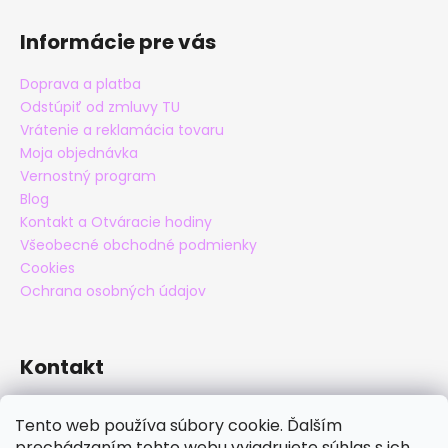
Informácie pre vás
Doprava a platba
Odstúpiť od zmluvy TU
Vrátenie a reklamácia tovaru
Moja objednávka
Vernostný program
Blog
Kontakt a Otváracie hodiny
Všeobecné obchodné podmienky
Cookies
Ochrana osobných údajov
Kontakt
eshop
@
maxatko.sk
Tento web používa súbory cookie. Ďalším
+421 905 838 706
prechádzaním tohto webu vyjadrujete súhlas s ich