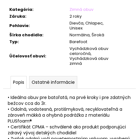
č
a
Kategória
:
Zimná obuv
m
Záruka
:
2 roky
e
Dievča, Chlapec,
Pohlavie
:
Unisex
Šírka chodidla
:
Normálna, Široká
Typ
:
Barefoot
Vychádzková obuv
celoročná,
Účelovosť obuvi
:
Vychádzková obuv
zimná
Popis
Ostatné informácie
• Ideálna obuv pre batoľatá, na prvé kroky i pre zdatných
bežcov cca do 3r.
• Odolná, vodotesná, protišmyková, recyklovateľná a
zároveň mäkká a ohybná podrážka z materiálu
PLUSfoam®
• Certifikát CPMA – schválené ako produkt podporujúci
zdravý vývoj detských chodidiel
• Zvršok odolný voči poveternostným vplyvom, vyrobený