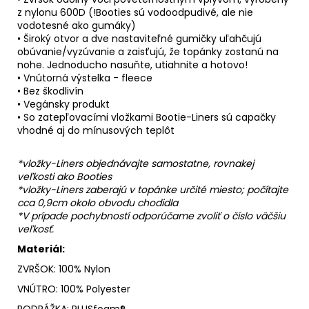
z nylonu 600D (!Booties sú vodoodpudivé, ale nie
vodotesné ako gumáky)
• Široký otvor a dve nastaviteľné gumičky uľahčujú
obúvanie/vyzúvanie a zaisťujú, že topánky zostanú na
nohe. Jednoducho nasuňte, utiahnite a hotovo!
• Vnútorná výstelka - fleece
• Bez škodlivín
• Vegánsky produkt
• So zatepľovacími vložkami
Bootie-Liners
sú capačky
vhodné aj do mínusových teplôt
*vložky-Liners objednávajte samostatne, rovnakej
veľkosti ako Booties
*vložky-Liners zaberajú v topánke určité miesto; počítajte
cca 0,9cm okolo obvodu chodidla
*V prípade pochybností odporúčame zvoliť o číslo väčšiu
veľkosť.
Materiál:
ZVRŠOK: 100% Nylon
VNÚTRO: 100% Polyester
PODRÁŽKA: PLUSfoam®