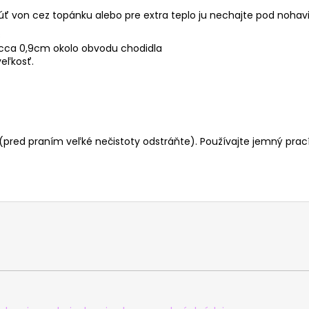
ť von cez topánku alebo pre extra teplo ju nechajte pod nohav
s
e cca 0,9cm okolo obvodu chodidla
eľkosť.
 (pred praním veľké nečistoty odstráňte). Používajte jemný pra