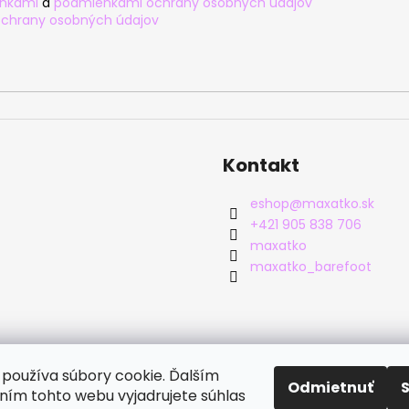
nkami
a
podmienkami ochrany osobných údajov
chrany osobných údajov
Kontakt
eshop
@
maxatko.sk
+421 905 838 706
maxatko
maxatko_barefoot
používa súbory cookie. Ďalším
Odmietnuť
ím tohto webu vyjadrujete súhlas