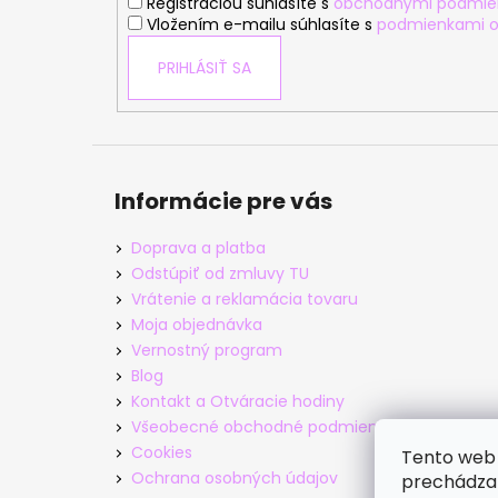
Registráciou súhlasíte s
obchodnými podmie
e
Vložením e-mailu súhlasíte s
podmienkami o
PRIHLÁSIŤ SA
Informácie pre vás
Doprava a platba
Odstúpiť od zmluvy TU
Vrátenie a reklamácia tovaru
Moja objednávka
Vernostný program
Blog
Kontakt a Otváracie hodiny
Všeobecné obchodné podmienky
Cookies
Tento web 
Ochrana osobných údajov
prechádzan