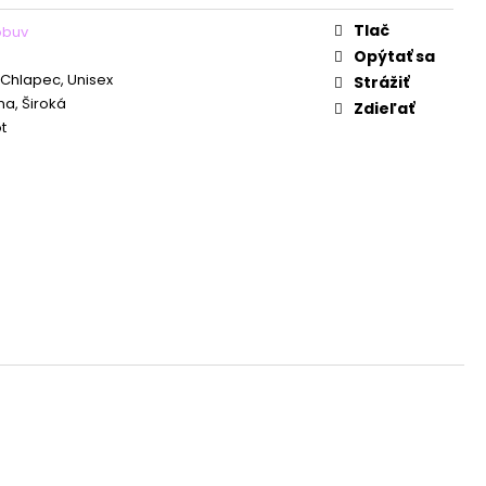
Tlač
obuv
Opýtať sa
 Chlapec, Unisex
Strážiť
a, Široká
Zdieľať
t