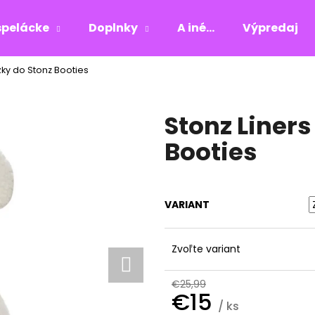
pelácke
Doplnky
A iné...
Výpredaj
ožky do Stonz Booties
Čo potrebujete nájsť?
Stonz Liners
HĽADAŤ
Booties
Odporúčame
VARIANT
Zvoľte variant
€25,99
€15
/ ks