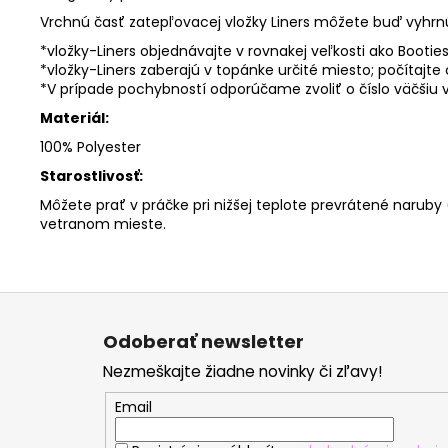
Vrchnú časť zatepľovacej vložky Liners môžete buď vyhrnú
*vložky-Liners objednávajte v rovnakej veľkosti ako Bootie
*vložky-Liners zaberajú v topánke určité miesto; počítajt
*V prípade pochybností odporúčame zvoliť o číslo väčšiu v
Materiál:
100% Polyester
Starostlivosť:
Môžete prať v práčke pri nižšej teplote prevrátené naruby
vetranom mieste.
Z
á
Odoberať newsletter
p
Nezmeškajte žiadne novinky či zľavy!
ä
t
Email
i