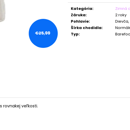
Jednotková
cena:
Kategória
:
Zimná 
Záruka
:
2 roky
Pohlavie
:
Dievča,
Šírka chodidla
:
Normáln
€25,99
Typ
:
Barefoo
 rovnakej veľkosti.