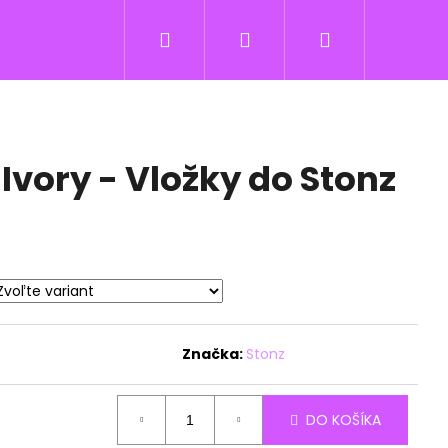
Hľadať
Prihlásenie
Nákupný
košík
 Ivory - Vložky do Stonz
Značka:
Stonz
DO KOŠÍKA