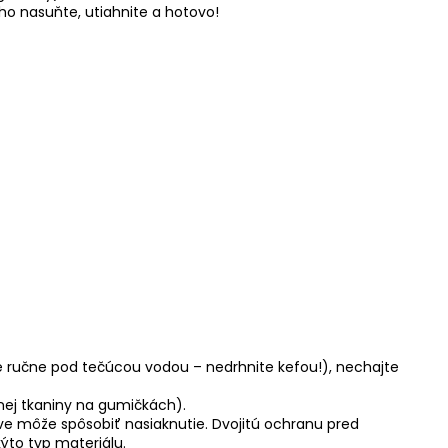
ho nasuňte, utiahnite a hotovo!
ie ručne pod tečúcou vodou – nedrhnite kefou!), nechajte
nnej tkaniny na gumičkách).
áve môže spôsobiť nasiaknutie. Dvojitú ochranu pred
ýto typ materiálu.