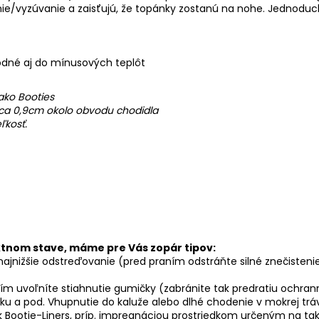
nie/vyzúvanie a zaisťujú, že topánky zostanú na nohe. Jednoduc
dné aj do mínusových teplôt
ako Booties
 cca 0,9cm okolo obvodu chodidla
ľkosť.
ektnom stave, máme pre Vás zopár tipov:
 najnižšie odstreďovanie (pred praním odstráňte silné znečisten
 čím uvoľníte stiahnutie gumičky (zabránite tak predratiu ochra
esku a pod. Vhupnutie do kaluže alebo dlhé chodenie v mokrej tr
ootie-Liners, príp. impregnáciou prostriedkom určeným na tak