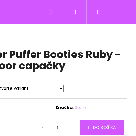
Hľadať
Prihlásenie
Nákupný
košík
r Puffer Booties Ruby -
door capačky
Značka:
Stonz
DO KOŠÍKA