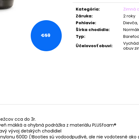
Jednotková
cena:
Kategória
:
Zimná 
Záruka
:
2 roky
Pohlavie
:
Dievča,
Šírka chodidla
:
Normáln
€59
Typ
:
Barefoo
Vychád
Účelovosť obuvi
:
obuv z
bežcov cca do 3r.
roveň mäkká a ohybná podrážka z materiálu PLUSfoam®
avý vývoj detských chodidiel
 nylonu 600D (!Booties sú vodoodpudivé, ale nie vodotesné ak