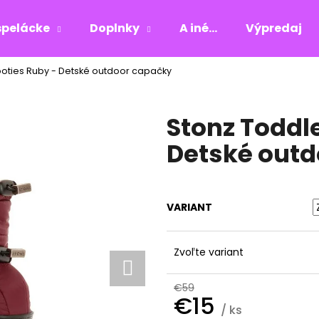
pelácke
Doplnky
A iné...
Výpredaj
Booties Ruby - Detské outdoor capačky
Čo potrebujete nájsť?
Stonz Toddle
HĽADAŤ
Detské out
Odporúčame
VARIANT
Zvoľte variant
€59
€15
/ ks