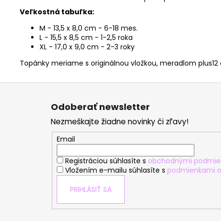
Veľkostná tabuľka:
M - 13,5 x 8,0 cm - 6-18 mes.
L - 15,5 x 8,5 cm - 1-2,5 roka
XL - 17,0 x 9,0 cm - 2-3 roky
Topánky meriame s originálnou vložkou, meradlom plus12 
Z
á
Odoberať newsletter
p
Nezmeškajte žiadne novinky či zľavy!
ä
t
Email
i
Registráciou súhlasíte s
obchodnými podmie
e
Vložením e-mailu súhlasíte s
podmienkami o
PRIHLÁSIŤ SA