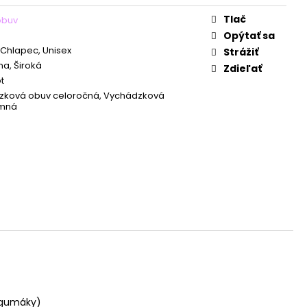
Tlač
obuv
Opýtať sa
 Chlapec, Unisex
Strážiť
a, Široká
Zdieľať
t
zková obuv celoročná, Vychádzková
imná
o gumáky)