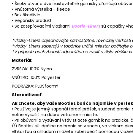
• Široký otvor a dve nastaviteľné gumičky uľahčujú obúva
• Vnútorná výstelka - fleece
• Bez škodlivín
• Vegánsky produkt
• So zatepľovacími vložkami
Bootie-Liners
sú capačky vho
*vložky-Liners objednávajte samostatne, rovnakej veľkosti 
*vložky-Liners zaberajú v topánke určité miesto; počítajte
*V prípade pochybností odporúčame zvoliť o číslo väčšiu ve
Materiál:
ZVRŠOK: 100% Nylon
VNÚTRO: 100% Polyester
PODRÁŽKA: PLUSfoam®
Starostlivosť:
Ak chcete, aby vaše Booties boli čo najdlhšie v perf
• Používajte jemný saponát/prací prášok, studené pranie,
voľne vysušiť na dobre vetranom mieste.
• Pri obúvaní a vyzúvaní vždy stlačte gombík na brzdičke,
(!) Booties sú ideálne na hranie sa v snehu, vo vlhkom pi
vlhkosťou a chladom môžete zabezpečiť pomocou vložiek B