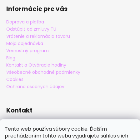
s
Informácie pre vás
u
Doprava a platba
Odstúpiť od zmluvy TU
Vrátenie a reklamácia tovaru
Moja objednávka
Vernostný program
Blog
Kontakt a Otváracie hodiny
Všeobecné obchodné podmienky
Cookies
Ochrana osobných údajov
Kontakt
eshop
@
maxatko.sk
Tento web používa súbory cookie. Ďalším
+421 905 838 706
prechádzaním tohto webu vyjadrujete súhlas s ich
maxatko