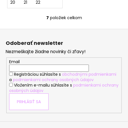
20
21
22
7
položiek celkom
O
v
Z
l
á
á
Odoberať newsletter
d
p
a
Nezmeškajte žiadne novinky či zľavy!
ä
c
t
Email
i
i
e
Registráciou súhlasíte s
obchodnými podmienkami
e
p
a
podmienkami ochrany osobných údajov
r
Vložením e-mailu súhlasíte s
podmienkami ochrany
v
osobných údajov
k
y
PRIHLÁSIŤ SA
v
ý
p
i