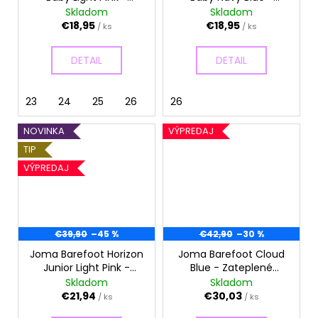
č
Tenisky
Tenisky
Skladom
Skladom
a
€18,95
€18,95
/ ks
/ ks
m
e
DETAIL
DETAIL
23
24
25
26
26
NOVINKA
VÝPREDAJ
TIP
VÝPREDAJ
€39,90
–45 %
€42,90
–30 %
Joma Barefoot Horizon
Joma Barefoot Cloud
Junior Light Pink -
Blue - Zateplené
Tenisky
celoročné topánky
Skladom
Skladom
€21,94
€30,03
/ ks
/ ks