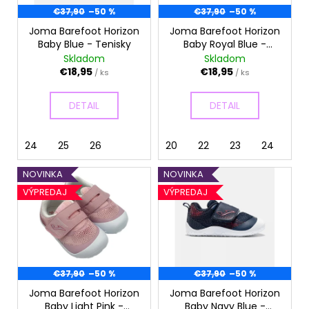
d
r
€37,90
–50 %
€37,90
–50 %
á
u
o
j
Joma Barefoot Horizon
Joma Barefoot Horizon
k
Baby Blue - Tenisky
Baby Royal Blue -
d
s
t
Tenisky
Skladom
Skladom
u
ť
o
€18,95
€18,95
/ ks
/ ks
k
?
v
t
DETAIL
DETAIL
o
v
24
25
26
20
22
23
24
25
HĽADAŤ
NOVINKA
NOVINKA
VÝPREDAJ
VÝPREDAJ
O
d
p
o
€37,90
–50 %
€37,90
–50 %
r
ú
Joma Barefoot Horizon
Joma Barefoot Horizon
Baby Light Pink -
Baby Navy Blue -