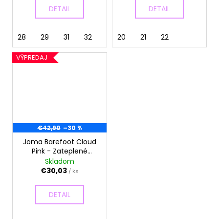
DETAIL
DETAIL
28
29
31
32
20
21
22
VÝPREDAJ
€42,90
–30 %
Joma Barefoot Cloud
Pink - Zateplené
celoročné topánky
Skladom
€30,03
/ ks
DETAIL