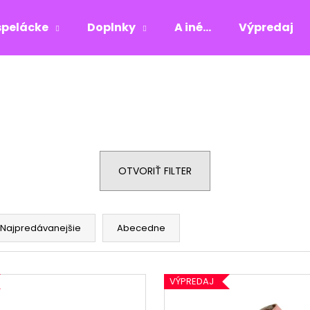
pelácke
Doplnky
A iné...
Výpredaj
Čo potrebujete nájsť?
HĽADAŤ
OTVORIŤ FILTER
Odporúčame
Najpredávanejšie
Abecedne
VÝPREDAJ