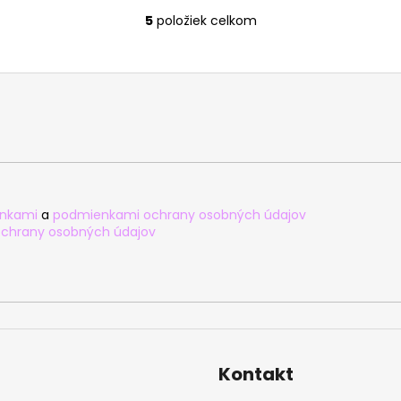
5
položiek celkom
O
v
l
á
d
a
c
i
e
p
nkami
a
podmienkami ochrany osobných údajov
r
chrany osobných údajov
v
k
y
v
ý
p
i
Kontakt
s