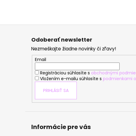
Z
á
Odoberať newsletter
p
Nezmeškajte žiadne novinky či zľavy!
ä
t
Email
i
Registráciou súhlasíte s
obchodnými podmie
e
Vložením e-mailu súhlasíte s
podmienkami o
PRIHLÁSIŤ SA
Informácie pre vás