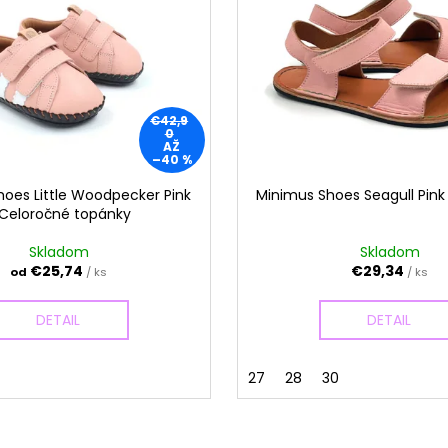
€42,9
0
AŽ
–40 %
oes Little Woodpecker Pink
Minimus Shoes Seagull Pink
 Celoročné topánky
Skladom
Skladom
€25,74
€29,34
od
/ ks
/ ks
DETAIL
DETAIL
27
28
30