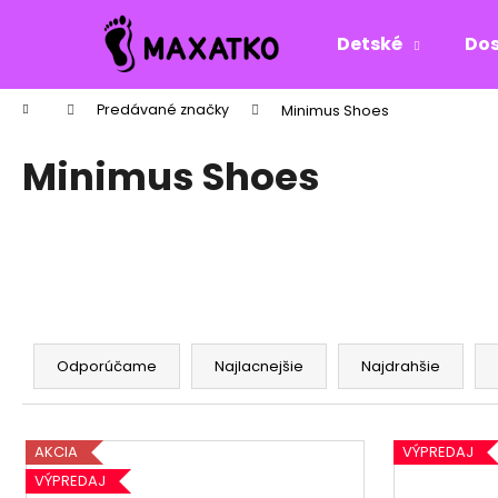
K
Prejsť
na
o
Detské
Dos
obsah
Späť
Späť
š
do
do
í
Domov
Predávané značky
Minimus Shoes
k
obchodu
obchodu
Minimus Shoes
R
a
Odporúčame
Najlacnejšie
Najdrahšie
d
e
V
n
AKCIA
VÝPREDAJ
ý
i
VÝPREDAJ
p