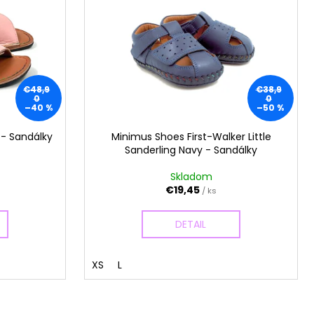
€48,9
€38,9
0
0
–40 %
–50 %
 - Sandálky
Minimus Shoes First-Walker Little
Sanderling Navy - Sandálky
Skladom
€19,45
/ ks
DETAIL
XS
L