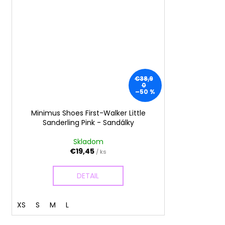
€38,9
0
–50 %
Minimus Shoes First-Walker Little
Sanderling Pink - Sandálky
Skladom
€19,45
/ ks
DETAIL
XS
S
M
L