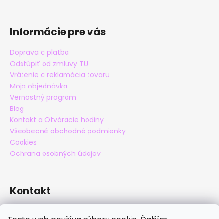
á
j
Informácie pre vás
s
ť
Doprava a platba
?
Odstúpiť od zmluvy TU
Vrátenie a reklamácia tovaru
Moja objednávka
Vernostný program
Blog
HĽADAŤ
Kontakt a Otváracie hodiny
Všeobecné obchodné podmienky
Cookies
Ochrana osobných údajov
O
d
p
o
Kontakt
r
ú
eshop
@
maxatko.sk