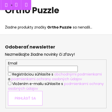
K
Hľadať
Nákupný
Menu
Prihlásenie
Ortho Puzzle
Prejsť
o
Späť
Späť
na
košík
š
obsah
í
Č
Žiadne produkty značky
Ortho Puzzle
sa nenašli...
k
o
Z
p
á
o
Odoberať newsletter
p
t
Nezmeškajte žiadne novinky či zľavy!
ä
r
t
Email
e
i
b
Registráciou súhlasíte s
obchodnými podmienkami
e
u
a
podmienkami ochrany osobných údajov
Vložením e-mailu súhlasíte s
podmienkami ochrany
j
osobných údajov
e
t
PRIHLÁSIŤ SA
e
n