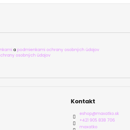
l
á
d
a
c
i
e
p
nkami
a
podmienkami ochrany osobných údajov
r
chrany osobných údajov
v
k
y
v
ý
p
i
Kontakt
s
u
eshop
@
maxatko.sk
+421 905 838 706
maxatko