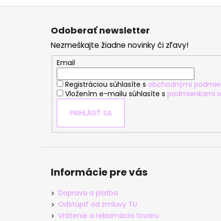
Z
á
Odoberať newsletter
p
Nezmeškajte žiadne novinky či zľavy!
ä
t
Email
i
Registráciou súhlasíte s
obchodnými podmie
e
Vložením e-mailu súhlasíte s
podmienkami o
PRIHLÁSIŤ SA
Informácie pre vás
Doprava a platba
Odstúpiť od zmluvy TU
Vrátenie a reklamácia tovaru