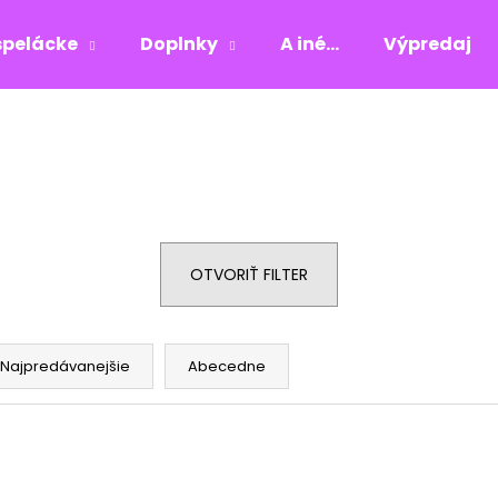
pelácke
Doplnky
A iné...
Výpredaj
Čo potrebujete nájsť?
HĽADAŤ
OTVORIŤ FILTER
Odporúčame
Najpredávanejšie
Abecedne