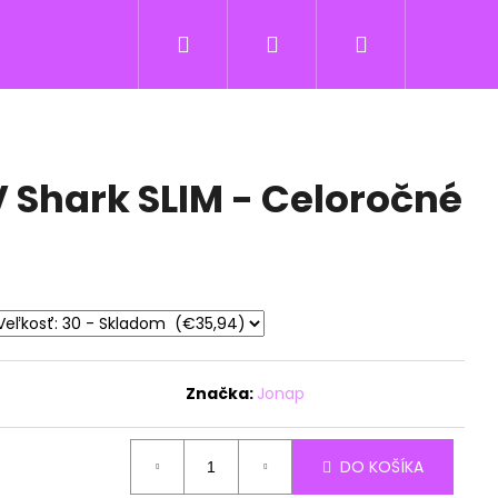
Hľadať
Prihlásenie
Nákupný
košík
 Shark SLIM - Celoročné
Značka:
Jonap
DO KOŠÍKA