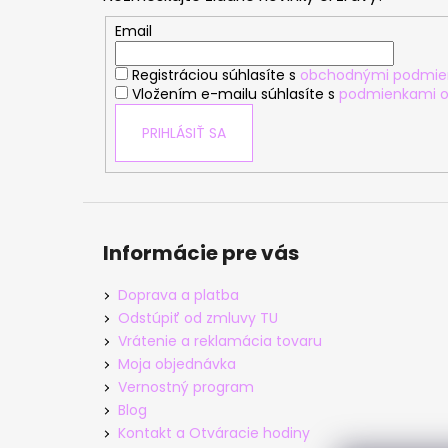
ä
t
Email
i
Registráciou súhlasíte s
obchodnými podmie
e
Vložením e-mailu súhlasíte s
podmienkami o
PRIHLÁSIŤ SA
Informácie pre vás
Doprava a platba
Odstúpiť od zmluvy TU
Vrátenie a reklamácia tovaru
Moja objednávka
Vernostný program
Blog
Kontakt a Otváracie hodiny