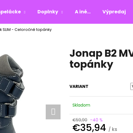
pelácke
Doplnky
A iné...
Výpredaj
k SLIM - Celoročné topánky
Čo potrebujete nájsť?
Jonap B2 MV
HĽADAŤ
topánky
Odporúčame
VARIANT
Skladom
€59,90
–40 %
€35,94
/ ks