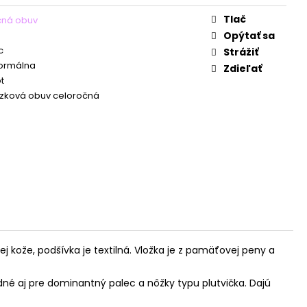
Tlač
čná obuv
Opýtať sa
c
Strážiť
Normálna
Zdieľať
t
zková obuv celoročná
j kože, podšívka je textilná. Vložka je z pamäťovej peny a
é aj pre dominantný palec a nôžky typu plutvička. Dajú