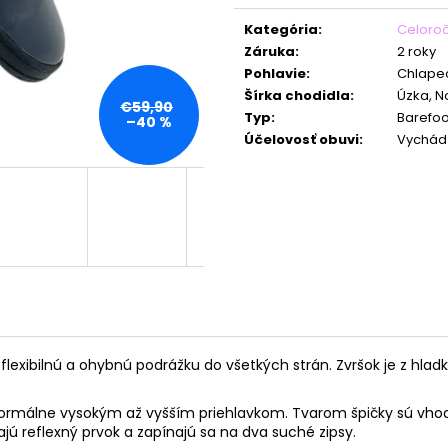
Jednotková
cena:
Kategória
:
Celoro
Záruka
:
2 roky
Pohlavie
:
Chlape
Šírka chodidla
:
Úzka, 
€59,90
Typ
:
Barefoo
–40 %
Účelovosť obuvi
:
Vychád
xibilnú a ohybnú podrážku do všetkých strán. Zvršok je z hladke
normálne vysokým až vyšším priehlavkom. Tvarom špičky sú vhodn
ú reflexný prvok a zapínajú sa na dva suché zipsy.