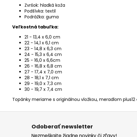
Zvršok: hladká koža
Podšívka: textil
Podrážka: guma
Veľkostná tabuľka:
21 - 13,4 x 6,0 cm
22 - 14,1 x 6,1 cm
23 - 14,8 x 6,3 cm
24 - 15,3 x 6,4 cm
25 - 16,0 x 6,6cm
26 - 16,8 x 6,8 cm
27 - 17,4 x 7,0 cm
28 - 18,1 x 7,1 cm
29 - 19,0 x 7,3 cm
30 - 19,7 x 7,4 cm
Topánky meriame s originálnou vložkou, meradlom plus12 
Z
á
Odoberať newsletter
p
Nezmeškajte žiadne novinky či zľavy!