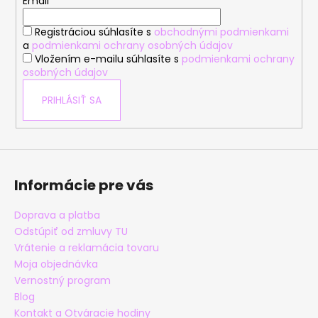
t
Email
p
i
r
Registráciou súhlasíte s
obchodnými podmienkami
e
v
a
podmienkami ochrany osobných údajov
k
Vložením e-mailu súhlasíte s
podmienkami ochrany
y
osobných údajov
v
PRIHLÁSIŤ SA
ý
p
i
s
u
Informácie pre vás
Doprava a platba
Odstúpiť od zmluvy TU
Vrátenie a reklamácia tovaru
Moja objednávka
Vernostný program
Blog
Kontakt a Otváracie hodiny