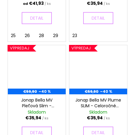
€41,93
€35,94
od
/ ks
/ ks
DETAIL
DETAIL
25
26
28
29
23
VÝPREDAJ
VÝPREDAJ
€59,90
–40 %
€59,90
–40 %
Jonap Bella MV
Jonap Bella MV Plume
Pleťová Slim -
SLIM - Celoročné
Celoročné topánky
topánky
Skladom
Skladom
€35,94
€35,94
/ ks
/ ks
DETAIL
DETAIL