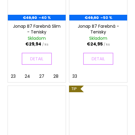
€49,90
–40 %
€49,90
–50 %
Jonap B7 Farebná Slim
Jonap B7 Farebná -
- Tenisky
Tenisky
Skladom
Skladom
€29,94
€24,95
/ ks
/ ks
DETAIL
DETAIL
23
24
27
28
29
33
30
TIP