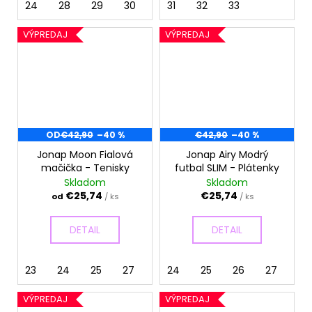
24
28
29
30
31
32
33
VÝPREDAJ
VÝPREDAJ
OD
€42,90
–40 %
€42,90
–40 %
Jonap Moon Fialová
Jonap Airy Modrý
mačička - Tenisky
futbal SLIM - Plátenky
Skladom
Skladom
€25,74
€25,74
od
/ ks
/ ks
DETAIL
DETAIL
23
24
25
27
28
24
30
25
31
26
32
27
33
28
VÝPREDAJ
VÝPREDAJ