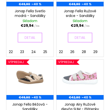
d
r
€49,90
–40 %
€49,90
–40 %
á
u
o
j
Jonap Fella Svetlo
Jonap Fella Ružové
k
modrá - Sandálky
srdce - Sandálky
d
s
t
Skladom
Skladom
u
ť
o
€29,94
€29,94
/ ks
/ ks
k
?
v
t
DETAIL
DETAIL
o
v
22
23
24
25
26
22
27
26
28
28
29
29
30
30
HĽADAŤ
VÝPREDAJ
VÝPREDAJ
O
d
p
o
€49,90
–40 %
€42,90
–40 %
r
ú
Jonap Fella Béžová -
Jonap Airy Ružové
Sandálky
dievča SLIM - Plátenky