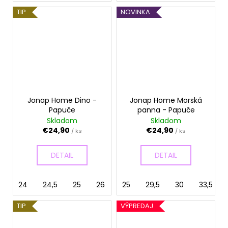
TIP
NOVINKA
Jonap Home Dino -
Jonap Home Morská
Papuče
panna - Papuče
Skladom
Skladom
€24,90
€24,90
/ ks
/ ks
DETAIL
DETAIL
24
24,5
25
26
27
25
28
29,5
29
30
29,5
33,5
3
TIP
VÝPREDAJ