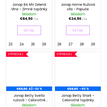
Jonap B4 MV Zelená
Jonap Home Ružová
Vlna - Zimné topánky
víla - Papuče
Skladom
Skladom
€64,90
€24,90
/ ks
/ ks
DETAIL
DETAIL
23
24
25
29
30
26
27
28
29
30
VÝPREDAJ
VÝPREDAJ
€59,90
AŽ
–30 %
€59,90
–40 %
Jonap Betty Svetlo
Jonap Betty Shark -
ružová - Celoročné
Celoročné topánky
topánky
Skladom
Skladom