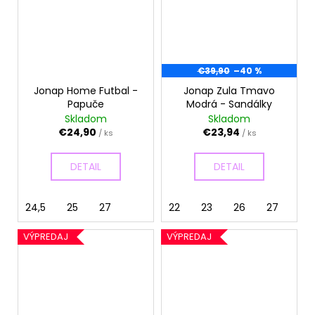
€39,90
–40 %
Jonap Home Futbal -
Jonap Zula Tmavo
Papuče
Modrá - Sandálky
Skladom
Skladom
€24,90
€23,94
/ ks
/ ks
DETAIL
DETAIL
24,5
25
27
22
23
26
27
28
VÝPREDAJ
VÝPREDAJ