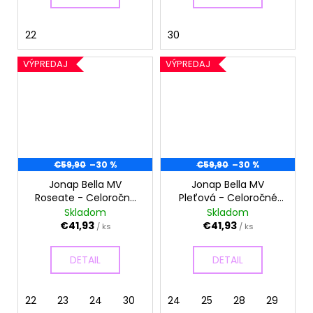
22
30
VÝPREDAJ
VÝPREDAJ
€59,90
–30 %
€59,90
–30 %
Jonap Bella MV
Jonap Bella MV
Roseate - Celoročné
Pleťová - Celoročné
topánky
topánky
Skladom
Skladom
€41,93
€41,93
/ ks
/ ks
DETAIL
DETAIL
22
23
24
30
24
25
28
29