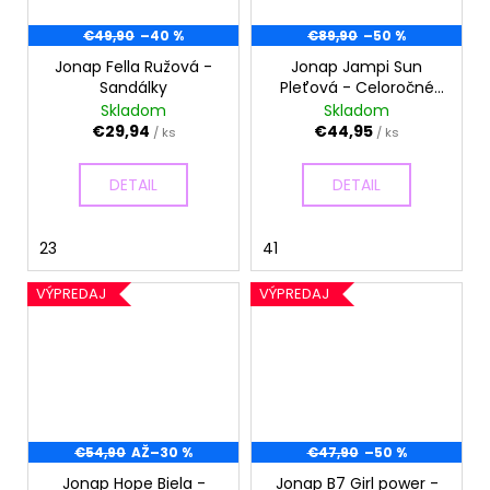
€49,90
–40 %
€89,90
–50 %
Jonap Fella Ružová -
Jonap Jampi Sun
Sandálky
Pleťová - Celoročné
topánky
Skladom
Skladom
€29,94
€44,95
/ ks
/ ks
DETAIL
DETAIL
23
41
VÝPREDAJ
VÝPREDAJ
€54,90
AŽ
–30 %
€47,90
–50 %
Jonap Hope Biela -
Jonap B7 Girl power -