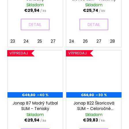
č
Skladom
Skladom
a
€29,94
€25,74
/ ks
/ ks
m
e
DETAIL
DETAIL
23
24
25
27
28
24
26
27
28
29
VÝPREDAJ
VÝPREDAJ
€49,90
–40 %
€56,90
–30 %
Jonap B7 Modrý futbal
Jonap B22 Škoricová
SLIM - Tenisky
SLIM - Celoročné
topánky
Skladom
Skladom
€29,94
€39,83
/ ks
/ ks