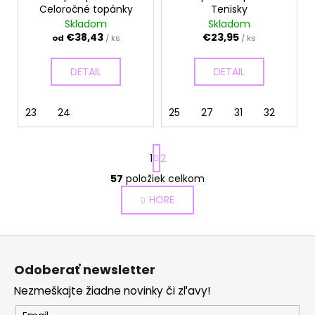
Celoročné topánky
Tenisky
Skladom
Skladom
€38,43
€23,95
od
/ ks
/ ks
DETAIL
DETAIL
23
24
25
27
31
32
S
1
2
t
r
57
položiek celkom
O
á
v
HORE
n
l
k
o
á
Z
v
d
a
á
a
Odoberať newsletter
n
p
c
i
Nezmeškajte žiadne novinky či zľavy!
i
ä
e
e