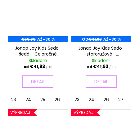
€59,90
AŽ
–30 %
OD
€41,93
AŽ
–30 %
Jonap Joy Kids Šedo-
Jonap Joy Kids Šedo-
šedá - Celoročné
staroružová -
topánky
Celoročné topánky
Skladom
Skladom
€41,93
€41,93
od
/ ks
od
/ ks
DETAIL
DETAIL
23
24
25
26
30
23
31
24
32
26
33
27
28
VÝPREDAJ
VÝPREDAJ