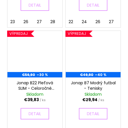
DETAIL
DETAIL
23
26
27
28
29
22
24
26
27
28
VÝPREDAJ
VÝPREDAJ
€56,90
–30 %
€49,90
–40 %
Jonap B22 Pleťová
Jonap B7 Modrý futbal
SLIM - Celoročné
- Tenisky
topánky
Skladom
Skladom
€39,83
€29,94
/ ks
/ ks
DETAIL
DETAIL