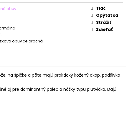
Tlač
čná obuv
Opýtať sa
Strážiť
Normálna
Zdieľať
t
zková obuv celoročná
ože, na špičke a päte majú praktický kožený okop, podšívka
é aj pre dominantný palec a nôžky typu plutvička. Dajú