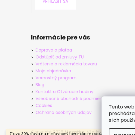
PRIHLÁSIŤ SA
Informácie pre vás
Doprava a platba
Odstúpiť od zmluvy TU
Vrátenie a reklamácia tovaru
Moja objednávka
Vernostný program
Blog
Kontakt a Otváracie hodiny
Všeobecné obchodné podmienky
Cookies
Tento web 
Ochrana osobných údajov
prechádzan
s ich použí
Copyright 2026
Maxatko
. Všetky práva vyhrade
Zľava 30% zľava na nezľavnený tovar okrem papúč s kódom LETO 30