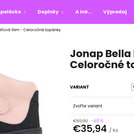
pelácke
Doplnky
A iné...
Výpredaj
eťová Slim - Celoročné topánky
Čo potrebujete nájsť?
Jonap Bella 
HĽADAŤ
Celoročné 
Odporúčame
VARIANT
Zvoľte variant
€59,90
–40 %
€35,94
/ ks