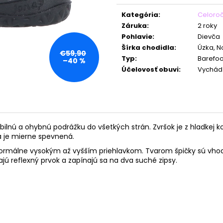
Jednotková
cena:
Kategória
:
Celoro
Záruka
:
2 roky
Pohlavie
:
Dievča
Šírka chodidla
:
Úzka, 
€59,90
Typ
:
Barefoo
–40 %
Účelovosť obuvi
:
Vychád
ilnú a ohybnú podrážku do všetkých strán. Zvršok je z hladkej k
ta je mierne spevnená.
normálne vysokým až vyšším priehlavkom. Tvarom špičky sú vhodn
ú reflexný prvok a zapínajú sa na dva suché zipsy.