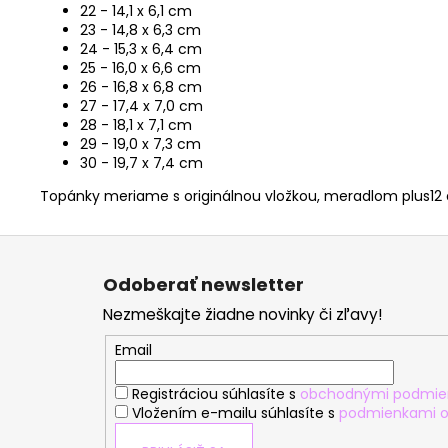
22 - 14,1 x 6,1 cm
23 - 14,8 x 6,3 cm
24 - 15,3 x 6,4 cm
25 - 16,0 x 6,6 cm
26 - 16,8 x 6,8 cm
27 - 17,4 x 7,0 cm
28 - 18,1 x 7,1 cm
29 - 19,0 x 7,3 cm
30 - 19,7 x 7,4 cm
Topánky meriame s originálnou vložkou, meradlom plus12 
Z
á
Odoberať newsletter
p
Nezmeškajte žiadne novinky či zľavy!
ä
t
Email
i
Registráciou súhlasíte s
obchodnými podmie
e
Vložením e-mailu súhlasíte s
podmienkami o