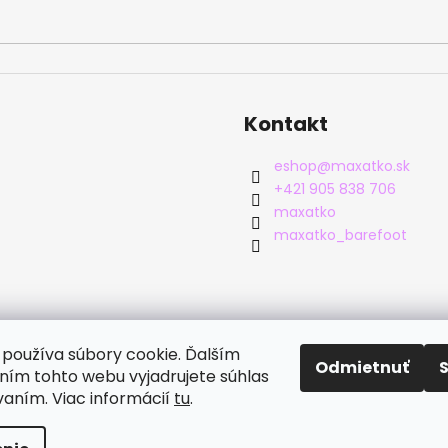
Kontakt
eshop
@
maxatko.sk
+421 905 838 706
maxatko
maxatko_barefoot
používa súbory cookie. Ďalším
Odmietnuť
ím tohto webu vyjadrujete súhlas
vaním. Viac informácií
tu
.
né.
Upraviť nastavenie cookies
.