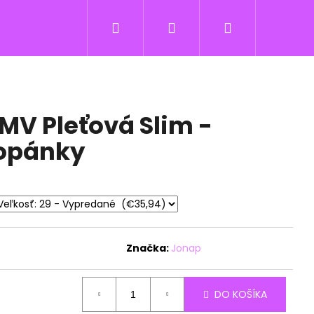
Hľadať
Prihlásenie
Nákupný
košík
MV Pleťová Slim -
topánky
Značka:
Jonap
DO KOŠÍKA