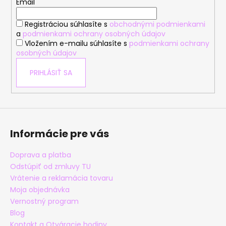
t
Email
i
Registráciou súhlasíte s
obchodnými podmienkami
e
a
podmienkami ochrany osobných údajov
Vložením e-mailu súhlasíte s
podmienkami ochrany
osobných údajov
PRIHLÁSIŤ SA
Informácie pre vás
Doprava a platba
Odstúpiť od zmluvy TU
Vrátenie a reklamácia tovaru
Moja objednávka
Vernostný program
Blog
Kontakt a Otváracie hodiny