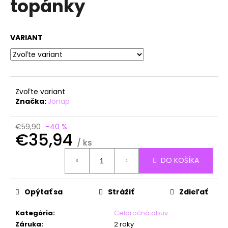
topánky
á
j
s
VARIANT
ť
?
Zvoľte variant
Značka:
Jonap
HĽADAŤ
€59,90
–40 %
€35,94
/ ks
Jednotková
DO KOŠÍKA
O
cena:
d
p
Opýtať sa
Strážiť
Zdieľať
o
r
Kategória
:
Celoročná obuv
ú
Záruka
:
2 roky