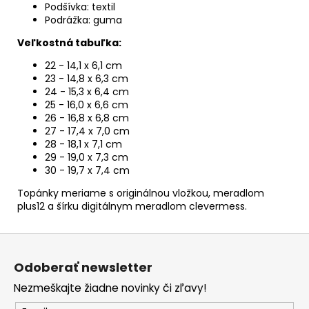
Podšívka: textil
Podrážka: guma
Veľkostná tabuľka:
22 - 14,1 x 6,1 cm
23 - 14,8 x 6,3 cm
24 - 15,3 x 6,4 cm
25 - 16,0 x 6,6 cm
26 - 16,8 x 6,8 cm
27 - 17,4 x 7,0 cm
28 - 18,1 x 7,1 cm
29 - 19,0 x 7,3 cm
30 - 19,7 x 7,4 cm
Topánky meriame s originálnou vložkou, meradlom
plus12 a šírku digitálnym meradlom clevermess.
Z
á
Odoberať newsletter
p
Nezmeškajte žiadne novinky či zľavy!
ä