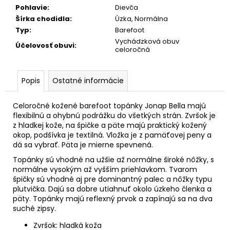
č
Pohlavie
:
Dievča
a
Šírka chodidla
:
Úzka, Normálna
m
Typ
:
Barefoot
e
Vychádzková obuv
Účelovosť obuvi
:
celoročná
Popis
Ostatné informácie
Celoročné kožené barefoot topánky Jonap Bella majú
flexibilnú a ohybnú podrážku do všetkých strán. Zvršok je
z hladkej kože, na špičke a päte majú praktický kožený
okop, podšívka je textilná. Vložka je z pamäťovej peny a
dá sa vybrať. Päta je mierne spevnená.
Topánky sú vhodné na užšie až normálne široké nôžky, s
normálne vysokým až vyšším priehlavkom. Tvarom
špičky sú vhodné aj pre dominantný palec a nôžky typu
plutvička. Dajú sa dobre utiahnuť okolo úzkeho členka a
päty. Topánky majú reflexný prvok a zapínajú sa na dva
suché zipsy.
Zvršok: hladká koža