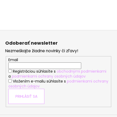
Z
á
Odoberať newsletter
p
Nezmeškajte žiadne novinky či zľavy!
ä
t
Email
i
Registráciou súhlasíte s
obchodnými podmienkami
e
a
podmienkami ochrany osobných údajov
Vložením e-mailu súhlasíte s
podmienkami ochrany
osobných údajov
PRIHLÁSIŤ SA