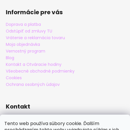
Informácie pre vás
Doprava a platba
Odstúpiť od zmluvy TU
Vrátenie a reklamácia tovaru
Moja objednávka
Vernostný program
Blog
Kontakt a Otváracie hodiny
Všeobecné obchodné podmienky
Cookies
Ochrana osobných údajov
Kontakt
eshop
@
maxatko.sk
Tento web používa súbory cookie. Ďalším
+421 905 838 706
prechádzaním tohto webu vyjadrujete súhlas s ich