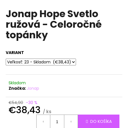
á
Jonap Hope Svetlo
j
ružová - Celoročné
s
ť
topánky
?
VARIANT
HĽADAŤ
Skladom
Značka:
Jonap
O
d
€54,90
–30 %
p
€38,43
o
/ ks
r
Jednotková
DO KOŠÍKA
ú
cena: