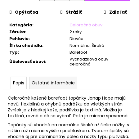
č
a
Opýtať sa
Strážiť
Zdieľať
m
e
Kategória
:
Celoročná obuv
Záruka
:
2 roky
Pohlavie
:
Dievča
Šírka chodidla
:
Normálna, Široká
Typ
:
Barefoot
Vychádzková obuv
Účelovosť obuvi
:
celoročná
Popis
Ostatné informácie
Celoročné kožené barefoot topánky Jonap Hope majú
novú, flexibilnú a ohybnú podrážku do všetkých strán.
Zvršok je z hladkej kože, podšívka je textilná. Vložka je
textilná, rovná a dá sa vybrať. Päta je mierne spevnená.
Topánky sú vhodné na normálne široké až širšie nôžky, s
nižším až mierne vyšším priehlavkom. Tvarom špičky sú
vhodné aj pre dominantný palec a nôžky typu plutvička.