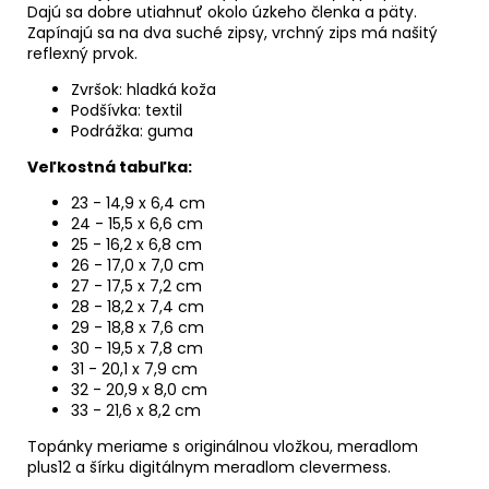
Dajú sa dobre utiahnuť okolo úzkeho členka a päty.
Zapínajú sa na dva suché zipsy, vrchný zips má našitý
reflexný prvok.
Zvršok: hladká koža
Podšívka: textil
Podrážka: guma
Veľkostná tabuľka:
23 - 14,9 x 6,4 cm
24 - 15,5 x 6,6 cm
25 - 16,2 x 6,8 cm
26 - 17,0 x 7,0 cm
27 - 17,5 x 7,2 cm
28 - 18,2 x 7,4 cm
29 - 18,8 x 7,6 cm
30 - 19,5 x 7,8 cm
31 - 20,1 x 7,9 cm
32 - 20,9 x 8,0 cm
33 - 21,6 x 8,2 cm
Topánky meriame s originálnou vložkou, meradlom
plus12 a šírku digitálnym meradlom clevermess.