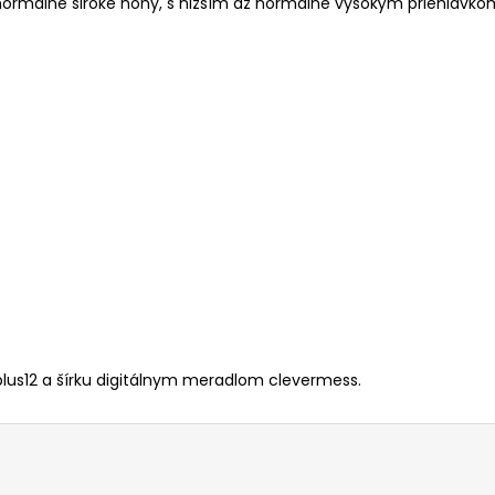
ormálne široké nohy, s nižším až normálne vysokým priehlavko
lus12 a šírku digitálnym meradlom clevermess.