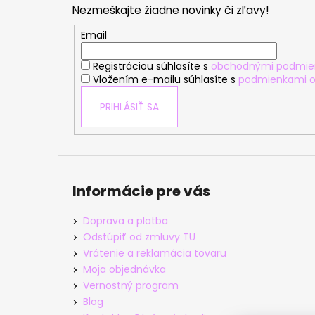
Nezmeškajte žiadne novinky či zľavy!
ä
t
Email
i
Registráciou súhlasíte s
obchodnými podmie
e
Vložením e-mailu súhlasíte s
podmienkami o
PRIHLÁSIŤ SA
Informácie pre vás
Doprava a platba
Odstúpiť od zmluvy TU
Vrátenie a reklamácia tovaru
Moja objednávka
Vernostný program
Blog