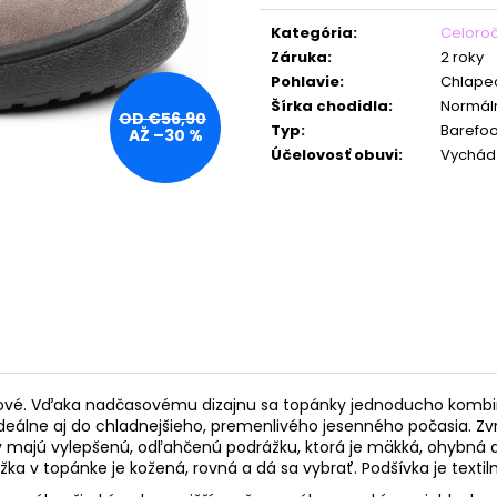
Jednotková
cena:
Kategória
:
Celoro
Záruka
:
2 roky
Pohlavie
:
Chlape
Šírka chodidla
:
Normál
OD €56,90
Typ
:
Barefoo
AŽ –30 %
Účelovosť obuvi
:
Vychád
lové. Vďaka nadčasovému dizajnu sa topánky jednoducho kombi
lne aj do chladnejšieho, premenlivého jesenného počasia. Zvršok
y majú
vylepšenú, odľahčenú podrážku, ktorá je mäkká, ohybná a
žka v topánke je kožená, rovná a dá sa vybrať. Podšívka je textil