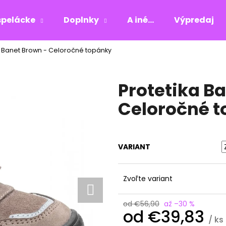
pelácke
Doplnky
A iné...
Výpredaj
t Banet Brown - Celoročné topánky
Čo potrebujete nájsť?
Protetika B
HĽADAŤ
Celoročné 
Odporúčame
VARIANT
Zvoľte variant
od €56,90
až –30 %
od
€39,83
/ ks