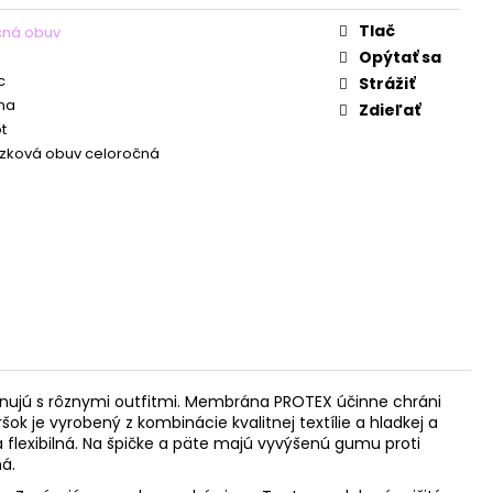
Tlač
čná obuv
Opýtať sa
c
Strážiť
na
Zdieľať
t
zková obuv celoročná
nujú s rôznymi outfitmi. Membrána PROTEX účinne chráni
 je vyrobený z kombinácie kvalitnej textílie a hladkej a
 flexibilná. Na špičke a päte majú vyvýšenú gumu proti
ná.