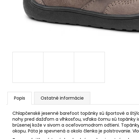
Popis
Ostatné informácie
Chlapčenské jesenné barefoot topánky sú športové a štý
nohy pred dažďom a vlhkosťou, vďaka čomu sú topánky ideá
brúsenej kože v sivom a oceľovomodrom odtieni. Topánk
okopu. Päta je spevnená a okolo členka je polstrovanie. Vlo