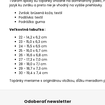
Tvarom špičky sú topánky vhodné na dominantný palec, n
jazyk ku zvršku a preto nie je vhodný na vyššie priehlavky.
Zvršok: brúsená koža, textil
Podšívka: textil
Podrážka: guma
Veľkostná tabuľka :
22 - 14,2 x 6,2 cm
23 - 15,0 x 6,3 cm
24 - 15,5 x 6,5 cm
25 - 16,0 x 6,7 cm
26 - 16,6 x 6,8 cm
27 - 17,3 x 7,0 cm
28 - 18,0 x 7,1 cm
29 - 18,7 x 7,3 cm
30 - 19,4 x 7,4 cm
Topánky meriame s originálnou vložkou, dĺžku meradlom p
Z
á
Odoberať newsletter
p