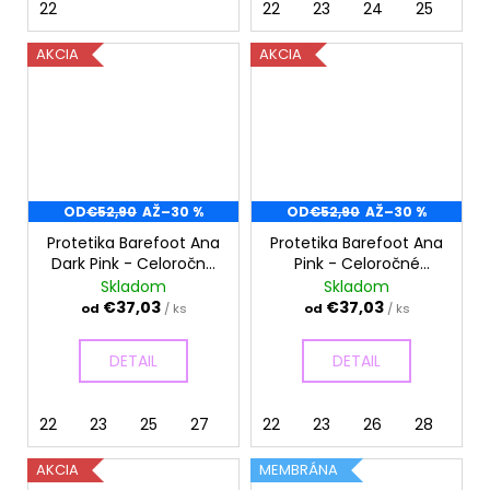
22
22
23
24
25
AKCIA
AKCIA
OD
€52,90
AŽ
–30 %
OD
€52,90
AŽ
–30 %
Protetika Barefoot Ana
Protetika Barefoot Ana
Dark Pink - Celoročné
Pink - Celoročné
topánky
topánky
Skladom
Skladom
€37,03
€37,03
od
/ ks
od
/ ks
DETAIL
DETAIL
22
23
25
27
22
23
26
28
AKCIA
MEMBRÁNA