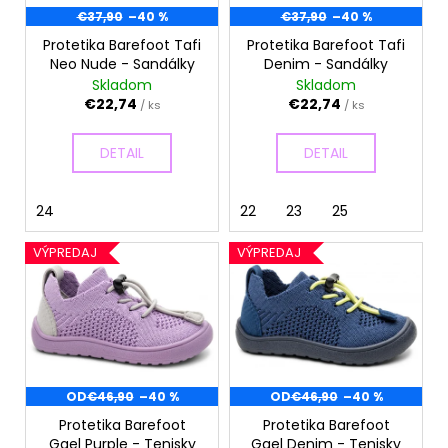
d
r
€37,90
–40 %
€37,90
–40 %
á
u
o
j
Protetika Barefoot Tafi
Protetika Barefoot Tafi
k
Neo Nude - Sandálky
Denim - Sandálky
d
s
t
Skladom
Skladom
u
ť
o
€22,74
€22,74
/ ks
/ ks
k
?
v
t
DETAIL
DETAIL
o
v
24
22
23
25
HĽADAŤ
VÝPREDAJ
VÝPREDAJ
O
d
p
o
OD
€46,90
–40 %
OD
€46,90
–40 %
r
ú
Protetika Barefoot
Protetika Barefoot
Gael Purple - Tenisky
Gael Denim - Tenisky