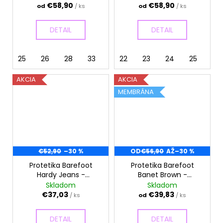
€58,90
€58,90
od
/ ks
od
/ ks
DETAIL
DETAIL
25
26
28
33
34
22
23
24
25
27
AKCIA
AKCIA
MEMBRÁNA
€52,90
–30 %
OD
€56,90
AŽ
–30 %
Protetika Barefoot
Protetika Barefoot
Hardy Jeans -
Banet Brown -
Celoročné topánky
Celoročné topánky
Skladom
Skladom
€37,03
€39,83
/ ks
od
/ ks
DETAIL
DETAIL