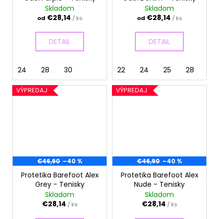
č
Skladom
Skladom
a
€28,14
€28,14
od
/ ks
od
/ ks
m
e
DETAIL
DETAIL
24
28
30
22
24
25
28
VÝPREDAJ
VÝPREDAJ
€46,90
–40 %
€46,90
–40 %
Protetika Barefoot Alex
Protetika Barefoot Alex
Grey - Tenisky
Nude - Tenisky
Skladom
Skladom
€28,14
€28,14
/ ks
/ ks