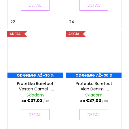
DETAIL
DETAIL
22
24
AKCIA
AKCIA
OD
€52,90
AŽ
–30 %
OD
€52,90
AŽ
–30 %
Protetika Barefoot
Protetika Barefoot
Veston Camel -
Alan Denim -
Celoročné topánky
Celoročné topánky
Skladom
Skladom
€37,03
€37,03
od
/ ks
od
/ ks
DETAIL
DETAIL