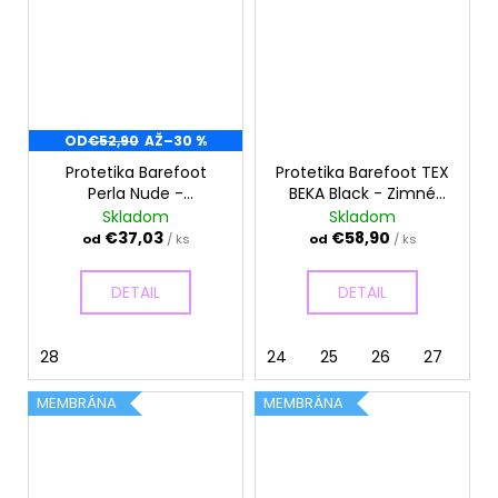
OD
€52,90
AŽ
–30 %
Protetika Barefoot
Protetika Barefoot TEX
Perla Nude -
BEKA Black - Zimné
Celoročné topánky
topánky
Skladom
Skladom
€37,03
€58,90
od
/ ks
od
/ ks
DETAIL
DETAIL
28
24
25
26
27
29
MEMBRÁNA
MEMBRÁNA