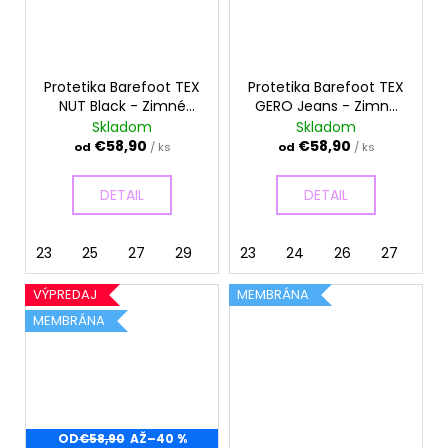
Protetika Barefoot TEX
Protetika Barefoot TEX
NUT Black - Zimné
GERO Jeans - Zimné
topánky
topánky
Skladom
Skladom
€58,90
€58,90
od
/ ks
od
/ ks
DETAIL
DETAIL
23
25
27
29
30
23
32
24
33
26
27
VÝPREDAJ
MEMBRÁNA
MEMBRÁNA
OD
€58,90
AŽ
–40 %