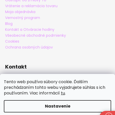
Odstúpiť od zmluvy TU
Vrátenie a reklamácia tovaru
Moja objednávka
Vernostný program
Blog
Kontakt a Otváracie hodiny
Všeobecné obchodné podmienky
Cookies
Ochrana osobných údajov
Kontakt
eshop
@
maxatko.sk
Tento web používa súbory cookie. Ďalším
+421 905 838 706
prechádzaním tohto webu vyjadrujete súhlas s ich
maxatko
používaním. Viac informácií
tu
.
maxatko_barefoot
Nastavenie
Vytvoril Shoptet