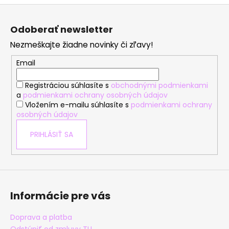
v
Z
l
á
á
Odoberať newsletter
d
p
a
Nezmeškajte žiadne novinky či zľavy!
ä
c
t
Email
i
i
e
Registráciou súhlasíte s
obchodnými podmienkami
e
p
a
podmienkami ochrany osobných údajov
r
Vložením e-mailu súhlasíte s
podmienkami ochrany
v
osobných údajov
k
y
PRIHLÁSIŤ SA
v
ý
p
i
s
Informácie pre vás
u
Doprava a platba