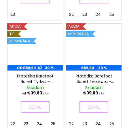
23
22
23
24
25
28
AKCIA
AKCIA
TIP
MEMBRÁNA
MEMBRÁNA
OD
€56,90
AŽ
–30 %
€56,90
–30 %
Protetika Barefoot
Protetika Barefoot
Banet Tyrkys -
Banet Terakota -
Celoročné topánky
Celoročné topánky
Skladom
Skladom
€39,83
€39,83
od
/ ks
/ ks
DETAIL
DETAIL
22
23
24
25
27
22
30
23
24
25