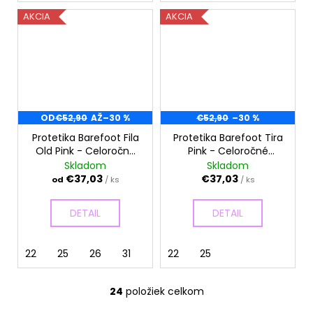
AKCIA
AKCIA
OD
€52,90
AŽ
–30 %
€52,90
–30 %
Protetika Barefoot Fila
Protetika Barefoot Tira
Old Pink - Celoročné
Pink - Celoročné
topánky
topánky
Skladom
Skladom
€37,03
€37,03
od
/ ks
/ ks
DETAIL
DETAIL
22
25
26
31
22
25
24
položiek celkom
O