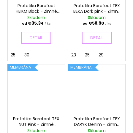
Protetika Barefoot
Protetika Barefoot TEX
HEIKO Black - Zimné
BEKA Dark pink - Zimné
topánky
topánky
Skladom
Skladom
€35,34
€58,90
od
/ ks
od
/ ks
DETAIL
DETAIL
25
30
23
25
29
MEMBRÁNA
MEMBRÁNA
Protetika Barefoot TEX
Protetika Barefoot TEX
NUT Pink - Zimné
DARYK Denim - Zimné
topánky
topánky
Skladom
Skladom