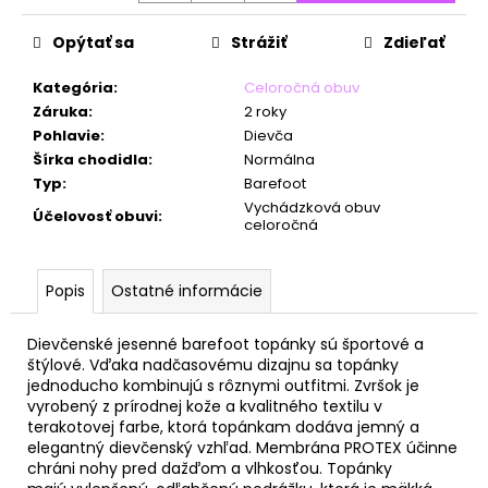
č
a
Opýtať sa
Strážiť
Zdieľať
m
e
Kategória
:
Celoročná obuv
Záruka
:
2 roky
Pohlavie
:
Dievča
Šírka chodidla
:
Normálna
Typ
:
Barefoot
Vychádzková obuv
Účelovosť obuvi
:
celoročná
Popis
Ostatné informácie
Dievčenské jesenné barefoot topánky sú športové a
štýlové. Vďaka nadčasovému dizajnu sa topánky
jednoducho kombinujú s rôznymi outfitmi. Zvršok je
vyrobený z prírodnej kože a kvalitného textilu v
terakotovej farbe, ktorá topánkam dodáva jemný a
elegantný dievčenský vzhľad. Membrána PROTEX účinne
chráni nohy pred dažďom a vlhkosťou.
Topánky