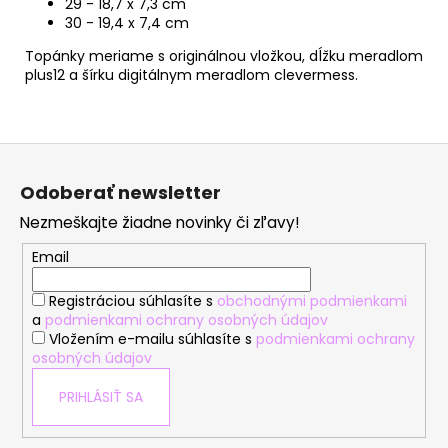
29 - 18,7 x 7,3 cm
30 - 19,4 x 7,4 cm
Topánky meriame s originálnou vložkou, dĺžku meradlom
plus12 a šírku digitálnym meradlom clevermess.
Z
á
Odoberať newsletter
p
Nezmeškajte žiadne novinky či zľavy!
ä
t
Email
i
Registráciou súhlasíte s
obchodnými podmienkami
e
a
podmienkami ochrany osobných údajov
Vložením e-mailu súhlasíte s
podmienkami ochrany
osobných údajov
PRIHLÁSIŤ SA