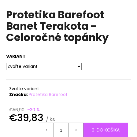
á
Protetika Barefoot
j
Banet Terakota -
s
ť
Celoročné topánky
?
VARIANT
HĽADAŤ
Zvoľte variant
Značka:
Protetika Barefoot
O
d
€56,90
–30 %
p
€39,83
o
/ ks
r
Jednotková
DO KOŠÍKA
ú
cena: