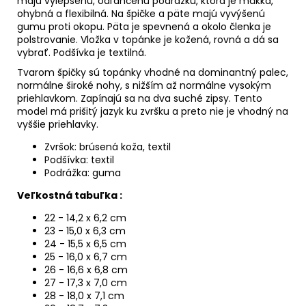
majú
vylepšenú, odľahčenú podrážku, ktorá je mäkká,
ohybná a flexibilná. Na špičke a päte majú vyvýšenú
gumu proti okopu. Päta je spevnená a okolo členka je
polstrovanie. Vložka v topánke je kožená, rovná a dá sa
vybrať. Podšívka je textilná.
Tvarom špičky sú topánky vhodné na dominantný palec,
normálne široké nohy, s nižším až normálne vysokým
priehlavkom.
Zapínajú sa na dva suché zipsy. Tento
model má prišitý jazyk ku zvršku a preto nie je vhodný na
vyššie priehlavky.
Zvršok: brúsená koža, textil
Podšívka: textil
Podrážka: guma
Veľkostná tabuľka :
22 - 14,2 x 6,2 cm
23 - 15,0 x 6,3 cm
24 - 15,5 x 6,5 cm
25 - 16,0 x 6,7 cm
26 - 16,6 x 6,8 cm
27 - 17,3 x 7,0 cm
28 - 18,0 x 7,1 cm