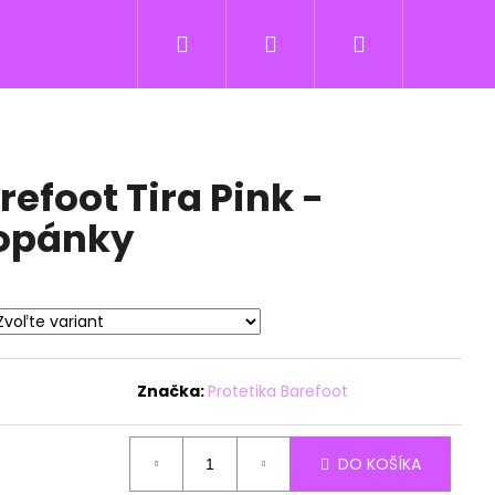
Hľadať
Prihlásenie
Nákupný
košík
refoot Tira Pink -
topánky
Značka:
Protetika Barefoot
DO KOŠÍKA