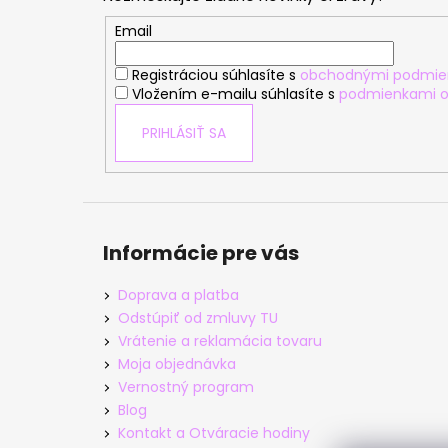
ä
t
Email
i
Registráciou súhlasíte s
obchodnými podmie
e
Vložením e-mailu súhlasíte s
podmienkami o
PRIHLÁSIŤ SA
Informácie pre vás
Doprava a platba
Odstúpiť od zmluvy TU
Vrátenie a reklamácia tovaru
Moja objednávka
Vernostný program
Blog
Kontakt a Otváracie hodiny