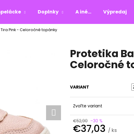
pelácke
Doplnky
A iné...
Výpredaj
 Tira Pink - Celoročné topánky
Čo potrebujete nájsť?
Protetika Ba
HĽADAŤ
Celoročné 
Odporúčame
VARIANT
Zvoľte variant
€52,90
–30 %
€37,03
/ ks