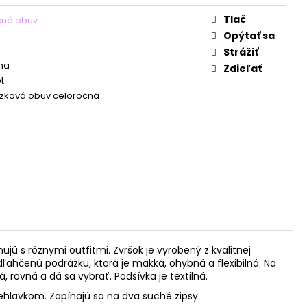
Tlač
čná obuv
Opýtať sa
Strážiť
na
Zdieľať
t
zková obuv celoročná
 s rôznymi outfitmi. Zvršok je vyrobený z kvalitnej
ľahčenú podrážku, ktorá je mäkká, ohybná a flexibilná. Na
 rovná a dá sa vybrať. Podšívka je textilná.
iehlavkom.
Zapínajú sa na dva suché zipsy.