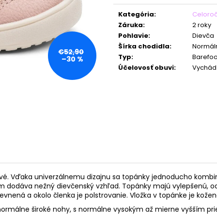
Jednotková
cena:
Kategória
:
Celoro
Záruka
:
2 roky
Pohlavie
:
Dievča
Šírka chodidla
:
Normál
€52,90
Typ
:
Barefoo
–30 %
Účelovosť obuvi
:
Vychád
vé. Vďaka univerzálnemu dizajnu sa topánky jednoducho kombinujú
am dodáva nežný dievčenský vzhľad.
Topánky majú
vylepšenú, od
nená a okolo členka je polstrovanie. Vložka v topánke je kožená,
ormálne široké nohy, s normálne vysokým až mierne vyšším pr