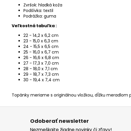
Zvršok: hladká koža
Podšívka: textil
Podrážka: guma
Veľkostná tabuľka :
22 - 14,2 x 6,2 cm
23 - 15,0 x 6,3 cm
24 - 15,5 x 6,5 cm
25 - 16,0 x 6,7 cm
26 - 16,6 x 6,8 cm
27 - 17,3 x 7,0 cm
28 - 18,0 x 7,1 cm
29 - 18,7 x 7,3 cm
30 - 19,4 x 7,4 cm
Topánky meriame s originálnou vložkou, dĺžku meradlom p
Z
á
Odoberať newsletter
p
Nezmeškajte žiadne novinky či zľavy!