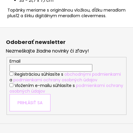
33 - 21,7 x 7,1 cm
Topánky meriame s originálnou vložkou, dĺžku meradlom
plus12 a šírku digitálnym meradlom clevermess.
Z
á
Odoberať newsletter
p
Nezmeškajte žiadne novinky či zľavy!
ä
t
Email
i
Registráciou súhlasíte s
obchodnými podmienkami
e
a
podmienkami ochrany osobných údajov
Vložením e-mailu súhlasíte s
podmienkami ochrany
osobných údajov
PRIHLÁSIŤ SA