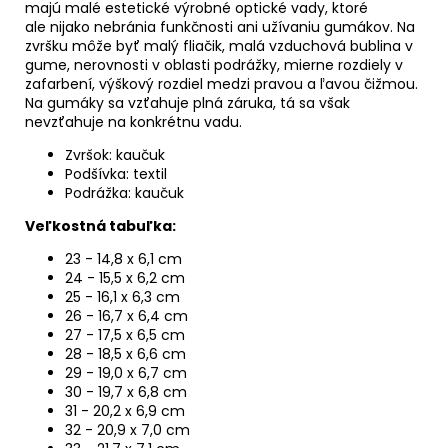
majú malé estetické výrobné optické vady, ktoré
ale
nijako nebránia funkčnosti ani užívaniu gumákov. Na
zvršku môže byť malý fliačik,
malá vzduchová bublina v
gume, nerovnosti v oblasti podrážky, mierne rozdiely v
zafarbení, výškový rozdiel medzi pravou a ľavou čižmou.
Na gumáky sa vzťahuje plná záruka, tá sa však
nevzťahuje na konkrétnu vadu.
Zvršok: kaučuk
Podšívka: textil
Podrážka: kaučuk
Veľkostná tabuľka:
23 - 14,8 x 6,1 cm
24 - 15,5 x 6,2 cm
25 - 16,1 x 6,3 cm
26 - 16,7 x 6,4 cm
27 - 17,5 x 6,5 cm
28 - 18,5 x 6,6 cm
29 - 19,0 x 6,7 cm
30 - 19,7 x 6,8 cm
31 - 20,2 x 6,9 cm
32 - 20,9 x 7,0 cm