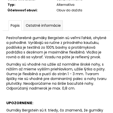
č
Typ
:
Alternatíva
a
Účelovosť obuvi
:
Obuv do dažďa
m
e
Popis
Ostatné informácie
Pestrofarebné gumáky Bergstein sú veľmi ľahké, ohybné
a pohodlné. Vyrábajú sa ručne z prírodného kaučuku,
podšívka je textilná zo 100% bavlny a protišmyková
podrážka s dezénom je maximálne flexibilná. Vložka je
rovná a dá sa vybrať.
Vzadu na päte je reflexný prvok.
Gumáky sú vhodné na užšie až normálne široké nohy, s
nižším až mierne vyšším priehlavkom, užšie lýtka a päty.
Guma je flexibilná a pustí do strán 1 - 3 mm. Tvarom
špičky nie sú vhodné pre dominantný palec a nohy tvaru
plutvičky. Neodporúčame na širšie bacuľaté nohy.
Odporúčaný nadmerok je max. 0,8 cm.
UPOZORNENIE:
Gumáky Bergstein sú II. triedy, čo znamená, že gumáky