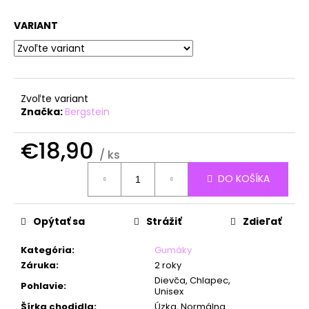
á
VARIANT
j
s
ť
?
Zvoľte variant
Značka:
Bergstein
€18,90
/ ks
HĽADAŤ
Jednotková
DO KOŠÍKA
cena:
O
Opýtať sa
Strážiť
Zdieľať
d
p
Kategória
:
Gumáky
o
Záruka
:
2 roky
r
Dievča, Chlapec,
Pohlavie
:
Unisex
ú
Šírka chodidla
:
Úzka, Normálna