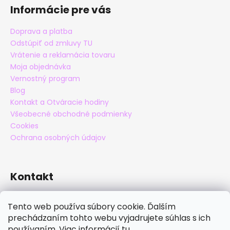
Informácie pre vás
Doprava a platba
Odstúpiť od zmluvy TU
Vrátenie a reklamácia tovaru
Moja objednávka
Vernostný program
Blog
Kontakt a Otváracie hodiny
Všeobecné obchodné podmienky
Cookies
Ochrana osobných údajov
Kontakt
eshop
@
maxatko.sk
Tento web používa súbory cookie. Ďalším
+421 905 838 706
prechádzaním tohto webu vyjadrujete súhlas s ich
maxatko
používaním. Viac informácií
tu
.