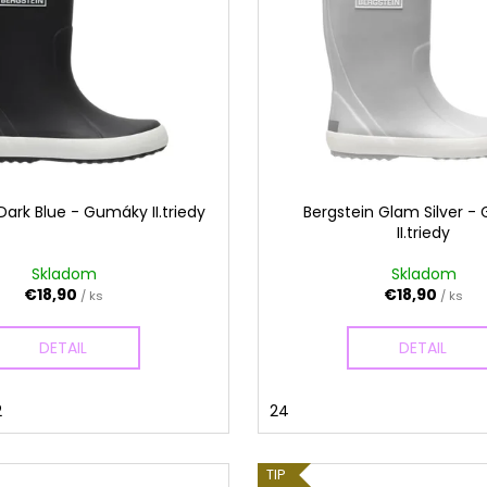
Dark Blue - Gumáky II.triedy
Bergstein Glam Silver 
II.triedy
Skladom
Skladom
€18,90
€18,90
/ ks
/ ks
DETAIL
DETAIL
2
24
TIP