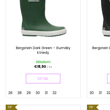
e
i
p
s
r
p
o
r
d
o
u
d
k
u
t
Bergstein Dark Green - Gumáky
Bergstein 
k
II.triedy
o
t
v
o
Skladom
€18,90
/ ks
v
DETAIL
26
28
29
30
31
32
30
31
3
TIP
TIP