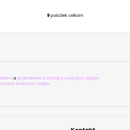
9
položiek celkom
O
v
l
á
d
a
c
i
e
p
nkami
a
podmienkami ochrany osobných údajov
r
chrany osobných údajov
v
k
y
v
ý
p
i
Kontakt