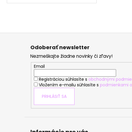
Z
á
Odoberať newsletter
p
Nezmeškajte žiadne novinky či zľavy!
ä
t
Email
i
Registráciou súhlasíte s
obchodnými podmie
e
Vložením e-mailu súhlasíte s
podmienkami o
PRIHLÁSIŤ SA
Informácie pre vás