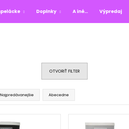
pelácke
Doplnky
A iné...
Výpredaj
Čo potrebujete nájsť?
HĽADAŤ
OTVORIŤ FILTER
Odporúčame
Najpredávanejšie
Abecedne