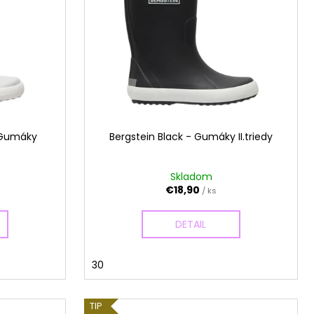
- Gumáky
Bergstein Black - Gumáky II.triedy
Skladom
€18,90
/ ks
DETAIL
30
TIP