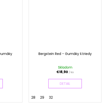
 Gumáky
Bergstein Red - Gumáky II.triedy
Skladom
€18,90
/ ks
DETAIL
28
29
32