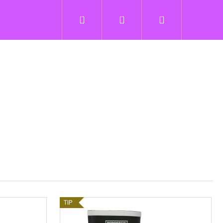
Hľadať
Prihlásenie
Nákupný
košík
TIP