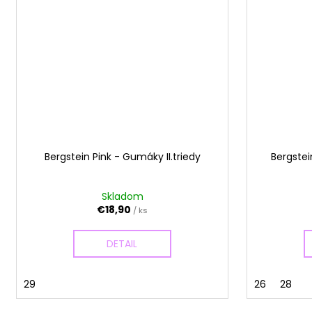
Bergstein Pink - Gumáky II.triedy
Bergstei
Skladom
€18,90
/ ks
DETAIL
29
26
28