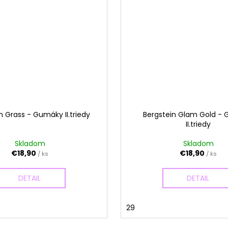
n Grass - Gumáky II.triedy
Bergstein Glam Gold -
II.triedy
Skladom
Skladom
€18,90
€18,90
/ ks
/ ks
DETAIL
DETAIL
29