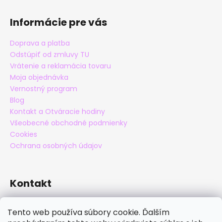
Informácie pre vás
Doprava a platba
Odstúpiť od zmluvy TU
Vrátenie a reklamácia tovaru
Moja objednávka
Vernostný program
Blog
Kontakt a Otváracie hodiny
Všeobecné obchodné podmienky
Cookies
Ochrana osobných údajov
Kontakt
eshop
@
maxatko.sk
Tento web používa súbory cookie. Ďalším
+421 905 838 706