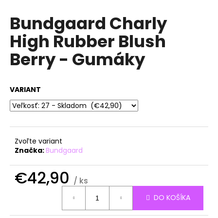
á
Bundgaard Charly
j
High Rubber Blush
s
ť
Berry - Gumáky
?
VARIANT
HĽADAŤ
Zvoľte variant
Značka:
Bundgaard
O
d
€42,90
p
/ ks
o
Jednotková
r
DO KOŠÍKA
cena:
ú