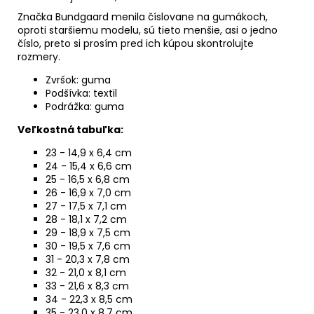
Značka Bundgaard menila číslovane na gumákoch,
oproti staršiemu modelu, sú tieto menšie, asi o jedno
číslo, preto si prosím pred ich kúpou skontrolujte
rozmery.
Zvršok: guma
Podšívka: textil
Podrážka: guma
Veľkostná tabuľka:
23 - 14,9 x 6,4 cm
24 - 15,4 x 6,6 cm
25 - 16,5 x 6,8 cm
26 - 16,9 x 7,0 cm
27 - 17,5 x 7,1 cm
28 - 18,1 x 7,2 cm
29 - 18,9 x 7,5 cm
30 - 19,5 x 7,6 cm
31 - 20,3 x 7,8 cm
32 - 21,0 x 8,1 cm
33 - 21,6 x 8,3 cm
34 - 22,3 x 8,5 cm
35 - 23,0 x 8,7 cm