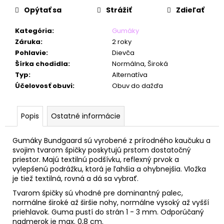
č
Opýtať sa
Strážiť
Zdieľať
a
m
Kategória
:
Gumáky
e
Záruka
:
2 roky
Pohlavie
:
Dievča
Šírka chodidla
:
Normálna, Široká
Typ
:
Alternatíva
Účelovosť obuvi
:
Obuv do dažďa
Popis
Ostatné informácie
Gumáky Bundgaard sú vyrobené z prírodného kaučuku a
svojim tvarom špičky poskytujú prstom dostatočný
priestor. Majú textilnú podšívku, reflexný prvok a
vylepšenú podrážku, ktorá je ľahšia a ohybnejšia. Vložka
je tiež textilná, rovná a dá sa vybrať.
Tvarom špičky sú vhodné pre dominantný palec,
normálne široké až širšie nohy, normálne vysoký až vyšší
priehlavok. Guma pustí do strán 1 - 3 mm. Odporúčaný
nadmerok je max. 0,8 cm.