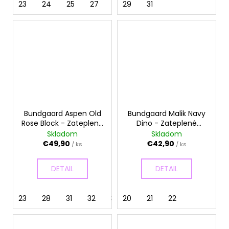
23
24
25
27
28
29
29
31
30
31
Bundgaard Aspen Old
Bundgaard Malik Navy
Rose Block - Zateplené
Dino - Zateplené
gumáky
gumáky
Skladom
Skladom
€49,90
€42,90
/ ks
/ ks
DETAIL
DETAIL
23
28
31
32
33
20
34
21
22