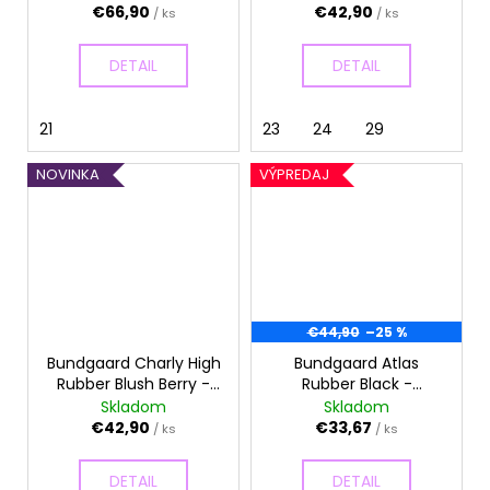
€66,90
€42,90
/ ks
/ ks
DETAIL
DETAIL
21
23
24
29
NOVINKA
VÝPREDAJ
€44,90
–25 %
Bundgaard Charly High
Bundgaard Atlas
Rubber Blush Berry -
Rubber Black -
Gumáky
Gumáky
Skladom
Skladom
€42,90
€33,67
/ ks
/ ks
DETAIL
DETAIL