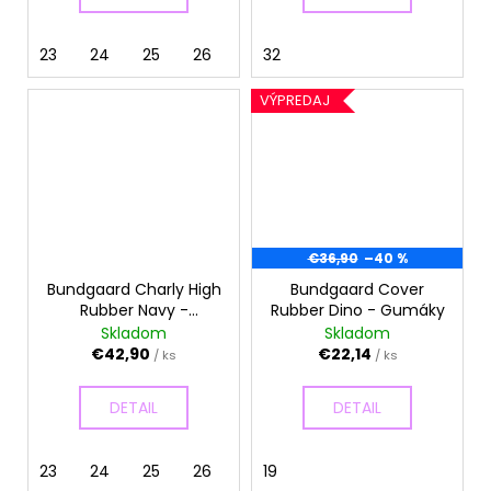
23
24
25
26
27
32
29
30
VÝPREDAJ
€36,90
–40 %
Bundgaard Charly High
Bundgaard Cover
Rubber Navy -
Rubber Dino - Gumáky
Gumáky
Skladom
Skladom
€42,90
€22,14
/ ks
/ ks
DETAIL
DETAIL
23
24
25
26
27
19
28
29
30
31