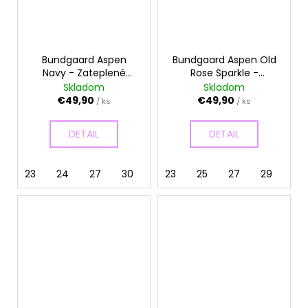
Bundgaard Aspen
Bundgaard Aspen Old
Navy - Zateplené
Rose Sparkle -
gumáky
Zateplené gumáky
Skladom
Skladom
€49,90
€49,90
/ ks
/ ks
DETAIL
DETAIL
23
24
27
30
31
23
25
27
29
30