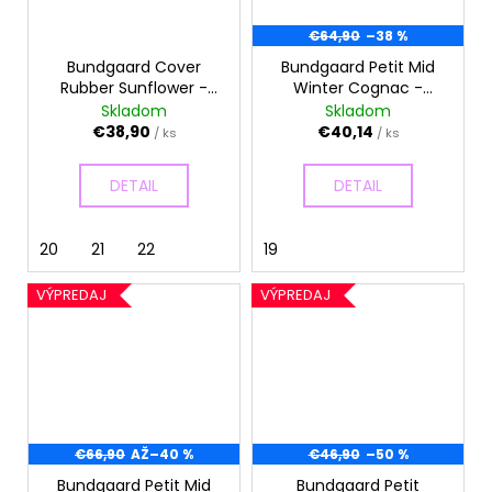
€64,90
–38 %
Bundgaard Cover
Bundgaard Petit Mid
Rubber Sunflower -
Winter Cognac -
Gumáky
Zimné topánky
Skladom
Skladom
€38,90
€40,14
/ ks
/ ks
DETAIL
DETAIL
20
21
22
19
VÝPREDAJ
VÝPREDAJ
€66,90
AŽ
–40 %
€46,90
–50 %
Bundgaard Petit Mid
Bundgaard Petit