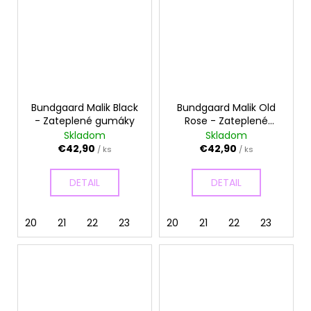
Bundgaard Malik Black
Bundgaard Malik Old
- Zateplené gumáky
Rose - Zateplené
gumáky
Skladom
Skladom
€42,90
€42,90
/ ks
/ ks
DETAIL
DETAIL
20
21
22
23
20
21
22
23