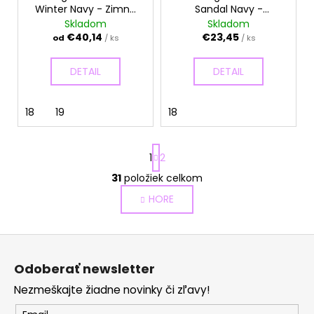
Winter Navy - Zimné
Sandal Navy -
topánky
Sandálky
Skladom
Skladom
€40,14
€23,45
od
/ ks
/ ks
DETAIL
DETAIL
18
19
18
S
1
2
t
r
31
položiek celkom
O
á
v
HORE
n
l
k
o
á
Z
v
d
a
á
a
Odoberať newsletter
n
p
c
i
Nezmeškajte žiadne novinky či zľavy!
i
ä
e
e