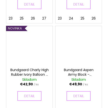
DETAIL
DETAIL
23
25
26
27
28
23
29
24
30
25
31
26
32
NOVINKA
Bundgaard Charly High
Bundgaard Aspen
Rubber Ivory Balloon -
Army Block -
Gumáky
Zateplené gumáky
Skladom
Skladom
€42,90
€49,90
/ ks
/ ks
DETAIL
DETAIL