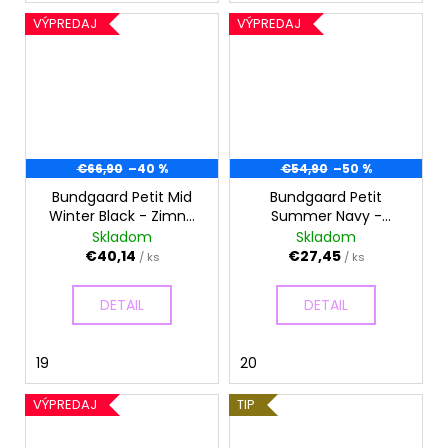
VÝPREDAJ
VÝPREDAJ
€66,90
–40 %
€54,90
–50 %
Bundgaard Petit Mid
Bundgaard Petit
Winter Black - Zimné
Summer Navy -
topánky
Sandálky
Skladom
Skladom
€40,14
€27,45
/ ks
/ ks
DETAIL
DETAIL
19
20
VÝPREDAJ
TIP