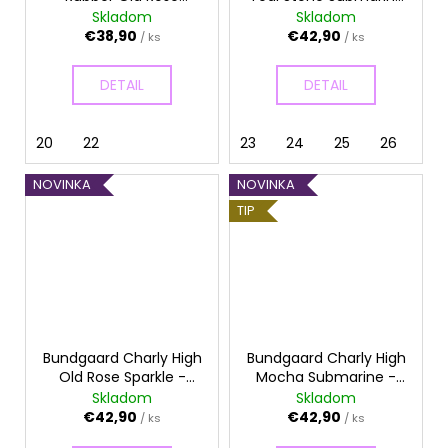
č
Sparkle - Gumáky
- Gumáky
Skladom
Skladom
a
€38,90
€42,90
/ ks
/ ks
m
e
DETAIL
DETAIL
20
22
23
24
25
26
27
NOVINKA
NOVINKA
TIP
Bundgaard Charly High
Bundgaard Charly High
Old Rose Sparkle -
Mocha Submarine -
Gumáky
Gumáky
Skladom
Skladom
€42,90
€42,90
/ ks
/ ks