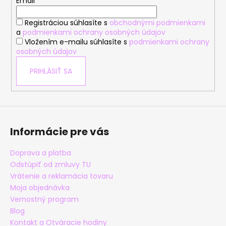
t
Email
p
i
r
Registráciou súhlasíte s
obchodnými podmienkami
e
v
a
podmienkami ochrany osobných údajov
k
Vložením e-mailu súhlasíte s
podmienkami ochrany
y
osobných údajov
v
PRIHLÁSIŤ SA
ý
p
i
s
u
Informácie pre vás
Doprava a platba
Odstúpiť od zmluvy TU
Vrátenie a reklamácia tovaru
Moja objednávka
Vernostný program
Blog
Kontakt a Otváracie hodiny