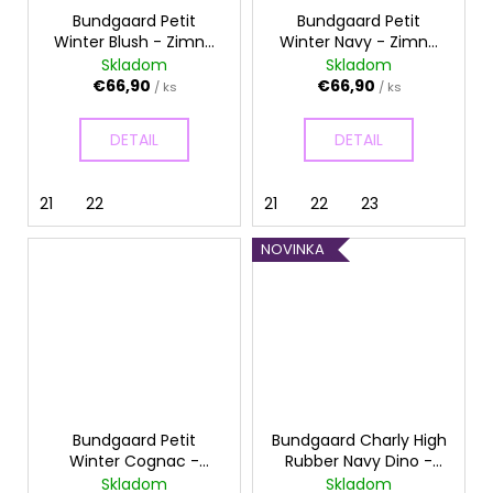
Bundgaard Petit
Bundgaard Petit
Winter Blush - Zimné
Winter Navy - Zimné
topánky
topánky
Skladom
Skladom
€66,90
€66,90
/ ks
/ ks
DETAIL
DETAIL
21
22
21
22
23
NOVINKA
Bundgaard Petit
Bundgaard Charly High
Winter Cognac -
Rubber Navy Dino -
Zimné topánky
Gumáky
Skladom
Skladom