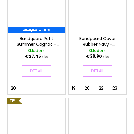
€54,90
–50 %
Bundgaard Petit
Bundgaard Cover
Summer Cognac -
Rubber Navy -
Sandálky
Gumáky
Skladom
Skladom
€27,45
€38,90
/ ks
/ ks
DETAIL
DETAIL
20
19
20
22
23
TIP