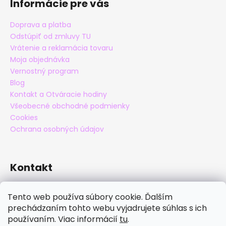
Informácie pre vás
Doprava a platba
Odstúpiť od zmluvy TU
Vrátenie a reklamácia tovaru
Moja objednávka
Vernostný program
Blog
Kontakt a Otváracie hodiny
Všeobecné obchodné podmienky
Cookies
Ochrana osobných údajov
Kontakt
eshop
@
maxatko.sk
Tento web používa súbory cookie. Ďalším
+421 905 838 706
prechádzaním tohto webu vyjadrujete súhlas s ich
maxatko
používaním. Viac informácií
tu
.
maxatko_barefoot