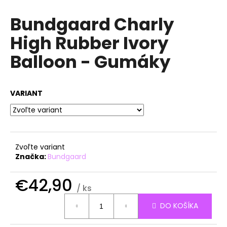
á
Bundgaard Charly
j
High Rubber Ivory
s
ť
Balloon - Gumáky
?
VARIANT
HĽADAŤ
Zvoľte variant
Značka:
Bundgaard
O
d
€42,90
p
/ ks
o
Jednotková
r
DO KOŠÍKA
cena:
ú