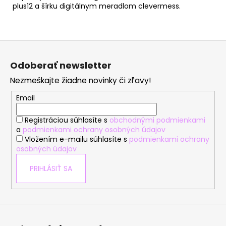
plus12 a šírku digitálnym meradlom clevermess.
Z
á
Odoberať newsletter
p
Nezmeškajte žiadne novinky či zľavy!
ä
t
Email
i
Registráciou súhlasíte s
obchodnými podmienkami
e
a
podmienkami ochrany osobných údajov
Vložením e-mailu súhlasíte s
podmienkami ochrany
osobných údajov
PRIHLÁSIŤ SA