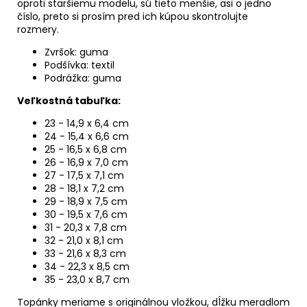
oproti staršiemu modelu, sú tieto menšie, asi o jedno
číslo, preto si prosím pred ich kúpou skontrolujte
rozmery.
Zvršok: guma
Podšívka: textil
Podrážka: guma
Veľkostná tabuľka:
23 - 14,9 x 6,4 cm
24 - 15,4 x 6,6 cm
25 - 16,5 x 6,8 cm
26 - 16,9 x 7,0 cm
27 - 17,5 x 7,1 cm
28 - 18,1 x 7,2 cm
29 - 18,9 x 7,5 cm
30 - 19,5 x 7,6 cm
31 - 20,3 x 7,8 cm
32 - 21,0 x 8,1 cm
33 - 21,6 x 8,3 cm
34 - 22,3 x 8,5 cm
35 - 23,0 x 8,7 cm
Topánky meriame s originálnou vložkou, dĺžku meradlom