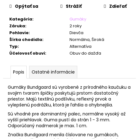
č
Opýtať sa
Strážiť
Zdieľať
a
m
Kategória
:
Gumáky
e
Záruka
:
2 roky
Pohlavie
:
Dievča
Šírka chodidla
:
Normálna, Široká
Typ
:
Alternatíva
Účelovosť obuvi
:
Obuv do dažďa
Popis
Ostatné informácie
Gumáky Bundgaard sú vyrobené z prírodného kaučuku a
svojim tvarom špičky poskytujú prstom dostatočný
priestor. Majú textilnú podšívku, reflexný prvok a
vylepšenú podrážku, ktorá je ľahšia a ohybnejšia.
Sú vhodné pre dominantný palec, normálne vysoký až
vyšší priehlavok. Guma pustí do strán 1 - 3 mm.
Odporúčaný nadmerok je max. 1 cm.
Značka Bundgaard menila číslovane na gumákoch,