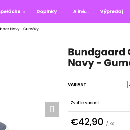
pelácke
Doplnky
A iné...
Výpredaj
ubber Navy - Gumáky
Čo potrebujete nájsť?
Bundgaard 
HĽADAŤ
Navy - Gum
Odporúčame
VARIANT
Zvoľte variant
€42,90
/ ks
Jednotková