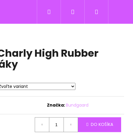
Hľadať
Prihlásenie
Nákupný
košík
Charly High Rubber
áky
Značka:
Bundgaard
DO KOŠÍKA