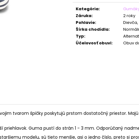
cena:
Kategória
:
Gumák
Záruka
:
2 roky
Pohlavie
:
Dievča,
Šírka chodidla
:
Normáln
Typ
:
Alterna
Účelovosť obuvi
:
Obuv d
im tvarom špičky poskytujú prstom dostatočný priestor. Majú te
í priehlavok. Guma pustí do strán 1 - 3 mm. Odporúčaný nadmer
ršiemu modelu, sú tieto menšie, asi o jedno číslo, preto si pro