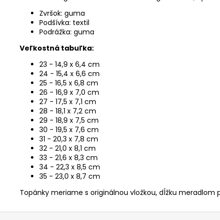
Zvršok: guma
Podšívka: textil
Podrážka: guma
Veľkostná tabuľka:
23 - 14,9 x 6,4 cm
24 - 15,4 x 6,6 cm
25 - 16,5 x 6,8 cm
26 - 16,9 x 7,0 cm
27 - 17,5 x 7,1 cm
28 - 18,1 x 7,2 cm
29 - 18,9 x 7,5 cm
30 - 19,5 x 7,6 cm
31 - 20,3 x 7,8 cm
32 - 21,0 x 8,1 cm
33 - 21,6 x 8,3 cm
34 - 22,3 x 8,5 cm
35 - 23,0 x 8,7 cm
Topánky meriame s originálnou vložkou, dĺžku meradlom p
Z