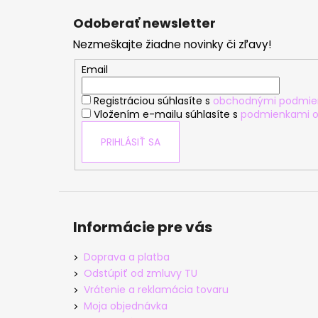
á
Odoberať newsletter
p
Nezmeškajte žiadne novinky či zľavy!
ä
t
Email
i
Registráciou súhlasíte s
obchodnými podmie
e
Vložením e-mailu súhlasíte s
podmienkami o
PRIHLÁSIŤ SA
Informácie pre vás
Doprava a platba
Odstúpiť od zmluvy TU
Vrátenie a reklamácia tovaru
Moja objednávka