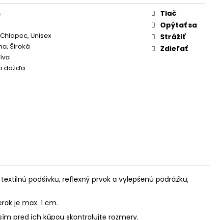
Tlač
y
Opýtať sa
 Chlapec, Unisex
Strážiť
a, Široká
Zdieľať
tíva
o dažďa
xtilnú podšívku, reflexný prvok a vylepšenú podrážku,
ok je max. 1 cm.
sím pred ich kúpou skontrolujte rozmery.