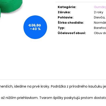
Jednotková
cena:
Kategória
:
Gumák
Záruka
:
2 roky
Pohlavie
:
Dievča,
Šírka chodidla
:
Normáln
€36,90
Typ
:
Barefoo
–40 %
Účelovosť obuvi
:
Obuv d
ích, ideálne na prvé kroky. Podrážka z prírodného kaučuku je vy
až nižším priehlavkom. Tvarom špičky poskytujú prstom dostato