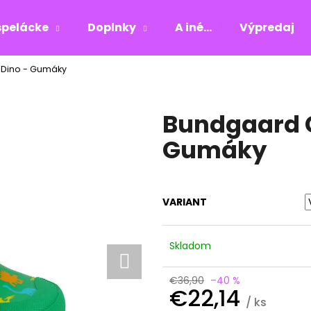
pelácke
Doplnky
A iné...
Výpredaj
Dino - Gumáky
Čo potrebujete nájsť?
Bundgaard C
HĽADAŤ
Gumáky
Odporúčame
VARIANT
Skladom
€36,90
–40 %
€22,14
/ ks