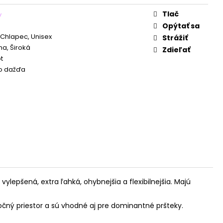
Tlač
y
Opýtať sa
 Chlapec, Unisex
Strážiť
a, Široká
Zdieľať
t
o dažďa
lepšená, extra ľahká, ohybnejšia a flexibilnejšia. Majú
čný priestor a sú vhodné aj pre dominantné pršteky.