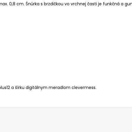
max. 0,8 cm.
Šnúrka s brzdičkou vo vrchnej časti je funkčná a g
lus12 a šírku digitálnym meradlom clevermess.