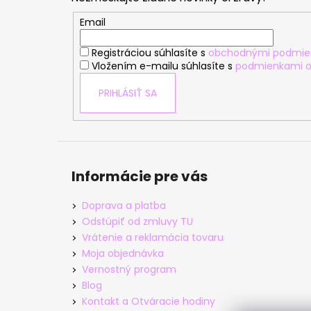
ä
t
Email
i
Registráciou súhlasíte s
obchodnými podmie
e
Vložením e-mailu súhlasíte s
podmienkami o
PRIHLÁSIŤ SA
Informácie pre vás
Doprava a platba
Odstúpiť od zmluvy TU
Vrátenie a reklamácia tovaru
Moja objednávka
Vernostný program
Blog
Kontakt a Otváracie hodiny