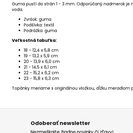
Guma pustí do strán 1 - 3 mm. Odporúčaný nadmerok je 
voda.
Zvršok: guma
Podšívka: textil
Podrážka: guma
Veľkostná tabuľka:
18 - 12,4 x 5,8 cm
19 - 13,2 x 5,9 cm
20 - 13,9 x 6,0 cm
21 - 14,5 x 6,1 cm
22 - 15,2 x 6,2 cm
23 - 15,8 x 6,3 cm
Topánky meriame s originálnou vložkou, dĺžku meradlom p
Z
á
Odoberať newsletter
p
Nezmeškajte žiadne novinky či zľavy!