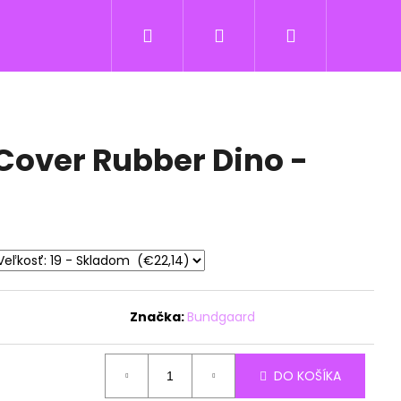
Hľadať
Prihlásenie
Nákupný
košík
over Rubber Dino -
Značka:
Bundgaard
DO KOŠÍKA