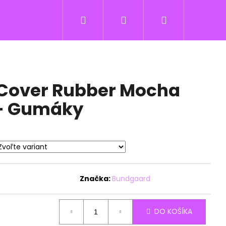
Hľadať
Prihlásenie
Nákupný
košík
Cover Rubber Mocha
- Gumáky
Značka:
Bundgaard
DO KOŠÍKA