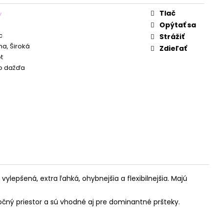
Tlač
y
Opýtať sa
c
Strážiť
a, Široká
Zdieľať
t
o dažďa
lepšená, extra ľahká, ohybnejšia a flexibilnejšia. Majú
čný priestor a sú vhodné aj pre dominantné pršteky.