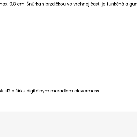
max. 0,8 cm.
Šnúrka s brzdičkou vo vrchnej časti je funkčná a g
lus12 a šírku digitálnym meradlom clevermess.