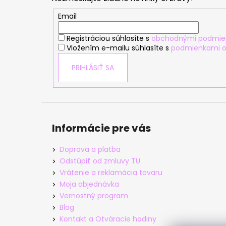
ä
t
Email
i
Registráciou súhlasíte s
obchodnými podmie
e
Vložením e-mailu súhlasíte s
podmienkami o
PRIHLÁSIŤ SA
Informácie pre vás
Doprava a platba
Odstúpiť od zmluvy TU
Vrátenie a reklamácia tovaru
Moja objednávka
Vernostný program
Blog
Kontakt a Otváracie hodiny