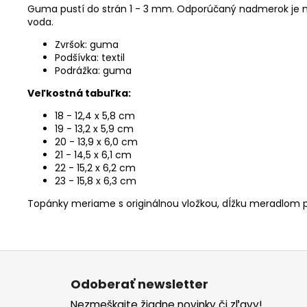
Guma pustí do strán 1 - 3 mm. Odporúčaný nadmerok je 
voda.
Zvršok: guma
Podšívka: textil
Podrážka: guma
Veľkostná tabuľka:
18 - 12,4 x 5,8 cm
19 - 13,2 x 5,9 cm
20 - 13,9 x 6,0 cm
21 - 14,5 x 6,1 cm
22 - 15,2 x 6,2 cm
23 - 15,8 x 6,3 cm
Topánky meriame s originálnou vložkou, dĺžku meradlom p
Z
á
Odoberať newsletter
p
Nezmeškajte žiadne novinky či zľavy!