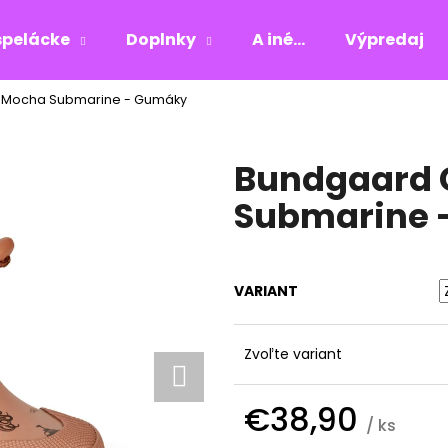
pelácke
Doplnky
A iné...
Výpredaj
 Mocha Submarine - Gumáky
Čo potrebujete nájsť?
Bundgaard 
HĽADAŤ
Submarine 
Odporúčame
VARIANT
Zvoľte variant
€38,90
/ ks
Jednotková