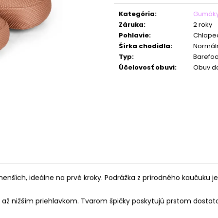
cena:
Kategória
:
Gumák
Záruka
:
2 roky
Pohlavie
:
Chlape
Šírka chodidla
:
Normáln
Typ
:
Barefoo
Účelovosť obuvi
:
Obuv d
ích, ideálne na prvé kroky. Podrážka z prírodného kaučuku je vy
až nižším priehlavkom. Tvarom špičky poskytujú prstom dostato