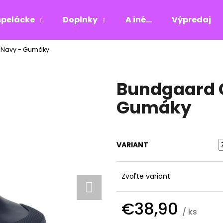
pelácke
Doplnky
A iné...
Výpredaj
 Navy - Gumáky
Čo potrebujete nájsť?
Bundgaard 
HĽADAŤ
Gumáky
Odporúčame
VARIANT
Zvoľte variant
€38,90
/ ks
Jednotková