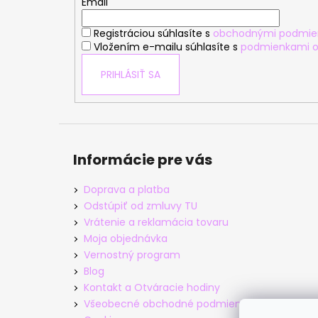
t
Email
i
Registráciou súhlasíte s
obchodnými podmie
e
Vložením e-mailu súhlasíte s
podmienkami o
PRIHLÁSIŤ SA
Informácie pre vás
Doprava a platba
Odstúpiť od zmluvy TU
Vrátenie a reklamácia tovaru
Moja objednávka
Vernostný program
Blog
Kontakt a Otváracie hodiny
Všeobecné obchodné podmienky