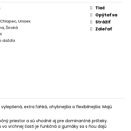
Tlač
y
Opýtať sa
 Chlapec, Unisex
Strážiť
a, Široká
Zdieľať
t
o dažďa
lepšená, extra ľahká, ohybnejšia a flexibilnejšia. Majú
čný priestor a sú vhodné aj pre dominantné pršteky.
u vo vrchnej časti je funkčná a gumáky sa s ňou dajú