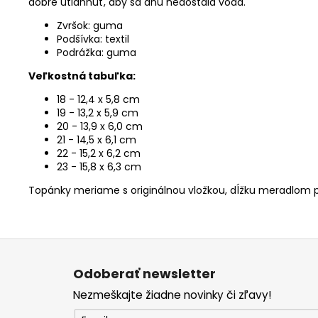
dobre utiahnuť, aby sa dnu nedostala voda.
Zvršok: guma
Podšívka: textil
Podrážka: guma
Veľkostná tabuľka:
18 - 12,4 x 5,8 cm
19 - 13,2 x 5,9 cm
20 - 13,9 x 6,0 cm
21 - 14,5 x 6,1 cm
22 - 15,2 x 6,2 cm
23 - 15,8 x 6,3 cm
Topánky meriame s originálnou vložkou, dĺžku meradlom p
Z
á
Odoberať newsletter
p
Nezmeškajte žiadne novinky či zľavy!
ä