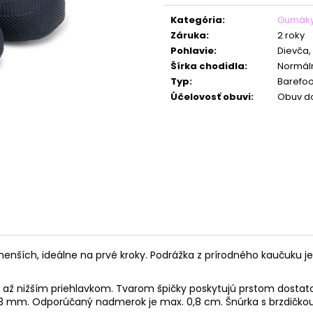
cena:
Kategória
:
Gumák
Záruka
:
2 roky
Pohlavie
:
Dievča,
Šírka chodidla
:
Normáln
Typ
:
Barefoo
Účelovosť obuvi
:
Obuv d
ích, ideálne na prvé kroky. Podrážka z prírodného kaučuku je vy
až nižším priehlavkom. Tvarom špičky poskytujú prstom dostato
 - 3 mm. Odporúčaný nadmerok je max. 0,8 cm.
Šnúrka s brzdičko