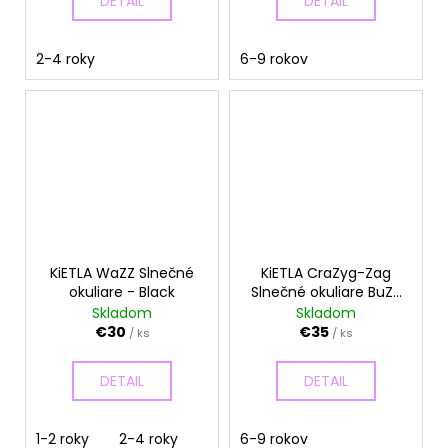
DETAIL
DETAIL
2-4 roky
6-9 rokov
KiETLA WaZZ Slnečné
KiETLA CraZyg-Zag
okuliare - Black
Slnečné okuliare BuZZ
- Pink Glitter
Skladom
Skladom
€30
€35
/ ks
/ ks
DETAIL
DETAIL
1-2 roky
2-4 roky
6-9 rokov