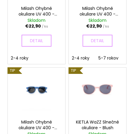
r
o
á
o
Milash Ohybné
Milash Ohybné
v
j
okuliare UV 400 -
okuliare UV 400 -
d
Mentolové
Pieskové
Skladom
Skladom
s
u
€22,90
€22,90
/ ks
/ ks
ť
k
?
t
DETAIL
DETAIL
o
v
2-4 roky
2-4 roky
5-7 rokov
HĽADAŤ
TIP
TIP
O
d
p
o
r
Milash Ohybné
KiETLA WaZZ Slnečné
ú
okuliare UV 400 -
okuliare - Blush
Modré