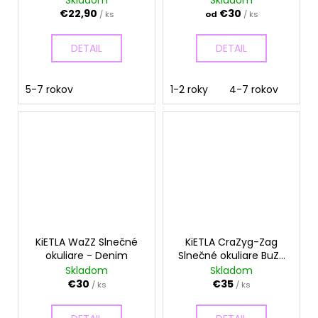
č
Skladom
Skladom
€22,90
€30
a
/ ks
od
/ ks
m
e
DETAIL
DETAIL
5-7 rokov
1-2 roky
4-7 rokov
7-1
KiETLA WaZZ Slnečné
KiETLA CraZyg-Zag
okuliare - Denim
Slnečné okuliare BuZZ
- Neon zrkadlovky
Skladom
Skladom
€30
€35
/ ks
/ ks