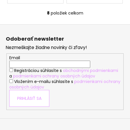
8
položiek celkom
O
v
Z
l
á
á
Odoberať newsletter
d
p
a
Nezmeškajte žiadne novinky či zľavy!
ä
c
t
Email
i
i
e
Registráciou súhlasíte s
obchodnými podmienkami
e
p
a
podmienkami ochrany osobných údajov
r
Vložením e-mailu súhlasíte s
podmienkami ochrany
v
osobných údajov
k
y
PRIHLÁSIŤ SA
v
ý
p
i