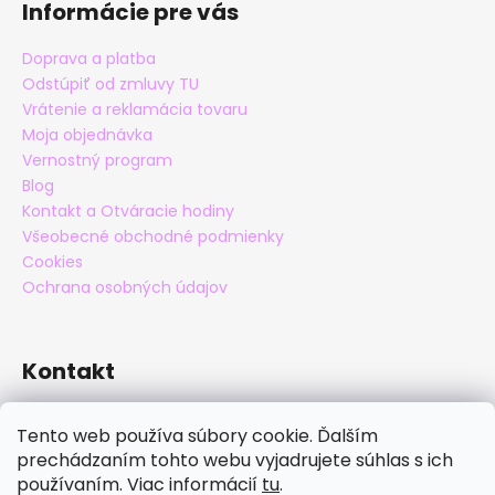
s
Informácie pre vás
u
Doprava a platba
Odstúpiť od zmluvy TU
Vrátenie a reklamácia tovaru
Moja objednávka
Vernostný program
Blog
Kontakt a Otváracie hodiny
Všeobecné obchodné podmienky
Cookies
Ochrana osobných údajov
Kontakt
eshop
@
maxatko.sk
Tento web používa súbory cookie. Ďalším
+421 905 838 706
prechádzaním tohto webu vyjadrujete súhlas s ich
maxatko
používaním. Viac informácií
tu
.
maxatko_barefoot